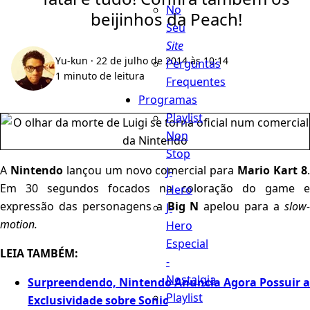
No
beijinhos da Peach!
Seu
Site
Yu-kun
· 22 de julho de 2014 às 10:14
Perguntas
1 minuto de leitura
Frequentes
Programas
Playlist
Non
Stop
A
Nintendo
lançou um novo comercial para
Mario Kart 8
J-
Em 30 segundos focados na coloração do game e
Hero
expressão das personagens a
Big N
apelou para a
slow
J-
motion.
Hero
Especial
LEIA TAMBÉM:
-
Nostalgia
Surpreendendo, Nintendo Anuncia Agora Possuir a
Playlist
Exclusividade sobre Sonic