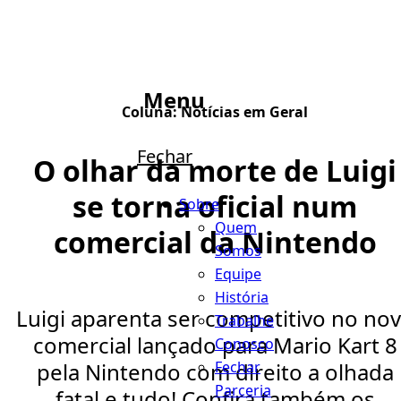
Menu
Coluna:
Notícias em Geral
Fechar
O olhar da morte de Luigi
se torna oficial num
Sobre
Quem
comercial da Nintendo
Somos
Equipe
História
Luigi aparenta ser competitivo no no
Trabalhe
comercial lançado para Mario Kart 8
Conosco
Fechar
pela Nintendo com direito a olhada
Parceria
fatal e tudo! Confira também os