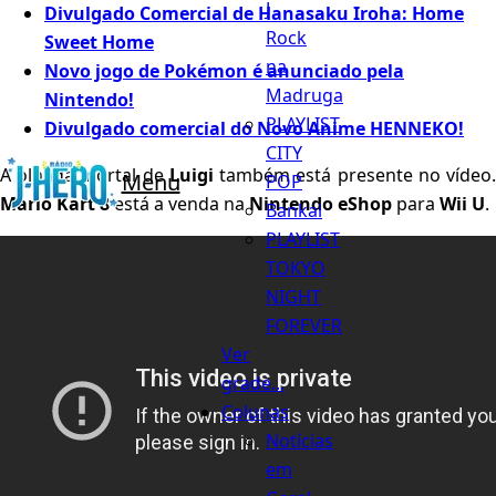
J
Divulgado Comercial de Hanasaku Iroha: Home
Rock
Sweet Home
na
Novo jogo de Pokémon é anunciado pela
Madruga
Nintendo!
PLAYLIST
Divulgado comercial do Novo Anime HENNEKO!
CITY
A olhada mortal de
Luigi
também está presente no vídeo
Menu
POP
Mario Kart 8
está a venda na
Nintendo eShop
para
Wii
U
.
Bankai
PLAYLIST
TOKYO
NIGHT
FOREVER
Ver
grade...
Colunas
Notícias
em