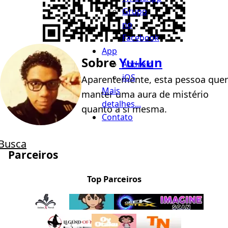
Grupo
no
Facebook
App
Sobre
Yu-kun
Android
iOS
Aparentemente, esta pessoa quer
Mais
manter uma aura de mistério
detalhes...
quanto a si mesma.
Contato
Busca
Parceiros
Top Parceiros