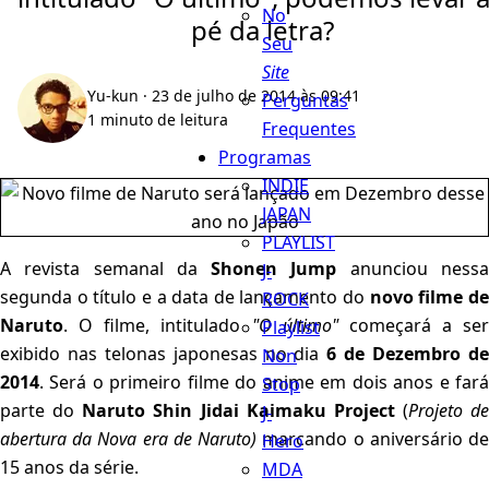
No
pé da letra?
Seu
Site
Yu-kun
· 23 de julho de 2014 às 09:41
Perguntas
1 minuto de leitura
Frequentes
Programas
INDIE
JAPAN
PLAYLIST
A revista semanal da
Shonen Jump
anunciou ness
J-
segunda o título e a data de lançamento do
novo filme d
ROCK
Naruto
. O filme, intitulado
"O último"
começará a ser
Playlist
exibido nas telonas japonesas no dia
6 de Dezembro d
Non
2014
. Será o primeiro filme do anime em dois anos e fará
Stop
parte do
Naruto Shin Jidai Kaimaku Project
(
Projeto de
J-
abertura da
Nova era de Naruto)
marcando o aniversário d
Hero
15 anos da série.
MDA