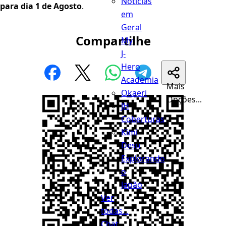
Notícias
para dia 1 de Agosto
.
em
Geral
Compartilhe
My
J-
Hero
Academia
Mais
Okaeri
Opções...
JH
Coberturas
Kimi
Desu
Explorando
o
Japão
Ver
todas...
Chat