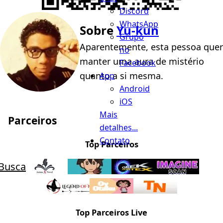
Discord
WhatsApp
Sobre
Yu-kun
Grupo
Aparentemente, esta pessoa quer
no
manter uma aura de mistério
Facebook
quanto a si mesma.
App
Android
iOS
Mais
Parceiros
detalhes...
Contato
Top Parceiros
Busca
Top Parceiros Live