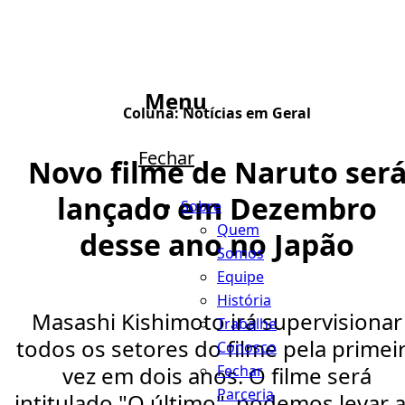
Menu
Coluna:
Notícias em Geral
Fechar
Novo filme de Naruto ser
lançado em Dezembro
Sobre
Quem
desse ano no Japão
Somos
Equipe
História
Masashi Kishimoto irá supervisionar
Trabalhe
todos os setores do filme pela primei
Conosco
Fechar
vez em dois anos. O filme será
Parceria
intitulado "O último", podemos levar 