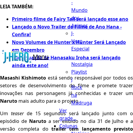
-
LEIA TAMBÉM:
Mundo
dos
Primeiro filme de Fairy Tail será lançado esse ano
Animes
Lançado o Novo Trailer do Filme de Ano Hana -
J-
Confira!
Hero
Novo Volumes de Hunter x Hunter Será Lançado
Especial
em Dezembro
Menu
-
Continuação de Hanasaku Iroha será lançado
Nostalgia
ainda este ano!
Playlist
Masashi Kishimoto
está sendo responsável por todos o
J
setores de desenvolvimento do filme e promete trazer
Rock
inovações nas personagens já conhecidas e trazer um
na
Naruto
mais adulto para o projeto.
Madruga
Ver
Um
teaser
de 15 segundos será lançado junto com o
grade...
episódio de
Naruto
a ser exibido no dia 31 de Julho e 
Colunas
versão completa do
trailer tem lançamento previsto