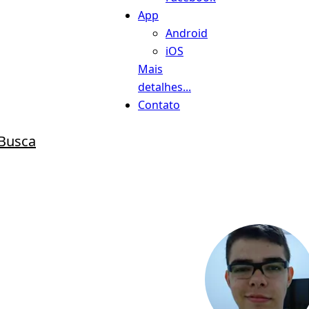
App
Android
iOS
Mais
detalhes...
Contato
Busca