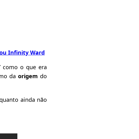
ou Infinity Ward
”
como o que era
ximo da
origem
do
nquanto ainda não