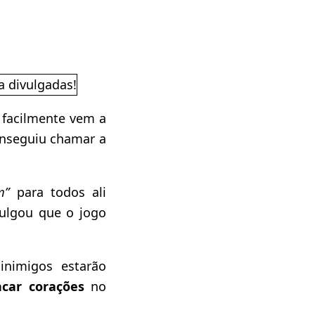
 facilmente vem a
onseguiu chamar a
m”
para todos ali
vulgou que o jogo
nimigos estarão
ncar corações
no