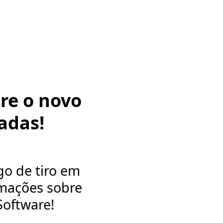
re o novo
adas!
go de tiro em
rmações sobre
Software!