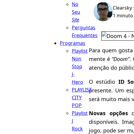
No
Clearsky
Seu
1 minuto 
Site
Perguntas
Frequentes
Programas
Para quem gosta 
Playlist
mente é
“Doom”
.
Non
Stop
atenção do públi
J-
O estúdio
ID So
Hero
PLAYLIST
presente. Um es
CITY
será muito mais v
POP
Novas opções
c
Playlist
J
disponíveis. Ima
Rock
jogo, pode ser mu