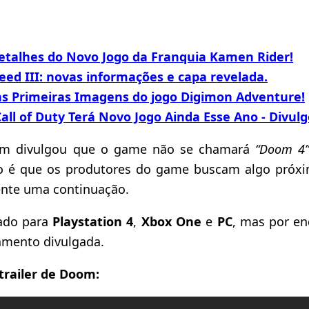
Detalhes do Novo Jogo da Franquia Kamen Rider!
eed III: novas informações e capa revelada.
as Primeiras Imagens do jogo Digimon Adventure!
all of Duty Terá Novo Jogo Ainda Esse Ano - Divulg
ém divulgou que o game não se chamará
“Doom 4
ão é que os produtores do game buscam algo pró
nte uma continuação.
ado para
Playstation 4
,
Xbox One
e
PC
, mas por e
amento divulgada.
 trailer de Doom: