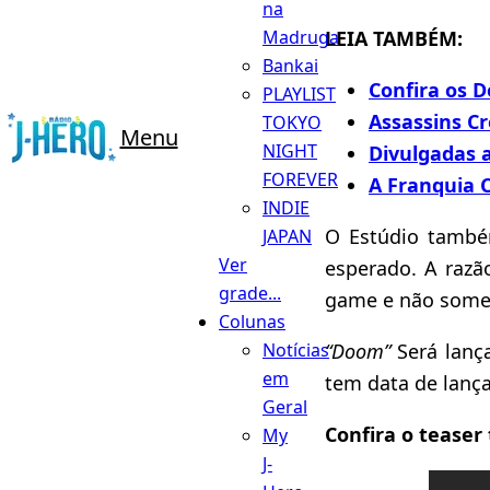
na
LEIA TAMBÉM:
Madruga
Bankai
Confira os 
PLAYLIST
Assassins Cr
TOKYO
Menu
NIGHT
Divulgadas 
FOREVER
A Franquia C
INDIE
O Estúdio tamb
JAPAN
Ver
esperado. A raz
grade...
game e não some
Colunas
“Doom”
Será lanç
Notícias
em
tem data de lanç
Geral
Confira o teaser
My
J-