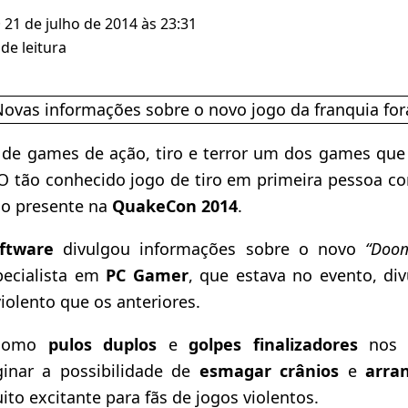
· 21 de julho de 2014 às 23:31
de leitura
de games de ação, tiro e terror um dos games que
 O tão conhecido jogo de tiro em primeira pessoa c
co presente na
QuakeCon 2014
.
ftware
divulgou informações sobre o novo
“Doo
pecialista em
PC Gamer
, que estava no evento, di
iolento que os anteriores.
omo
pulos duplos
e
golpes finalizadores
nos i
ginar a possibilidade de
esmagar crânios
e
arra
ito excitante para fãs de jogos violentos.