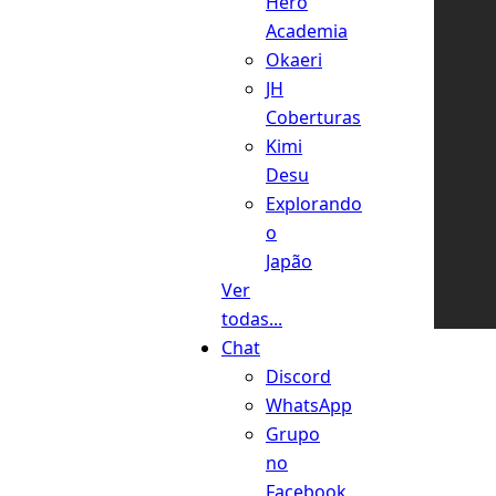
Hero
Academia
Okaeri
JH
Coberturas
Kimi
Desu
Explorando
o
Japão
Ver
todas...
Chat
Discord
WhatsApp
Grupo
no
Facebook