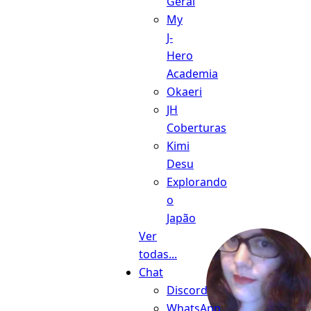
Geral
My
J-
Hero
Academia
Okaeri
JH
Coberturas
Kimi
Desu
Explorando
o
Japão
Ver
todas...
Chat
Discord
WhatsApp