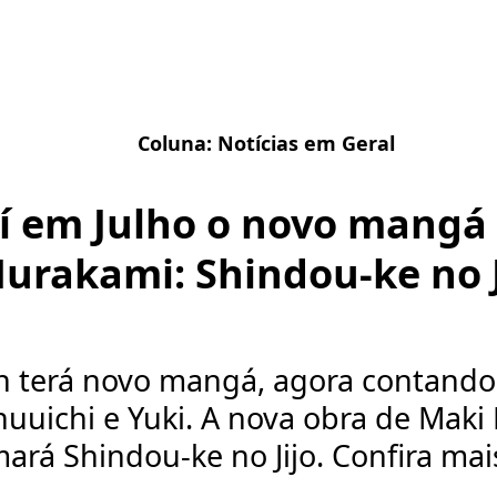
Coluna:
Notícias em Geral
í em Julho o novo mangá
urakami: Shindou-ke no J
n terá novo mangá, agora contando 
Shuuichi e Yuki. A nova obra de Mak
ará Shindou-ke no Jijo. Confira mais