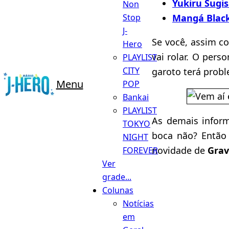
Yukiru Sugis
Non
Mangá Black
Stop
J-
Se você, assim co
Hero
vai rolar. O pers
PLAYLIST
CITY
garoto terá probl
Menu
POP
Bankai
PLAYLIST
As demais inform
TOKYO
boca não? Então
NIGHT
novidade de
Grav
FOREVER
Ver
grade...
Colunas
Notícias
em