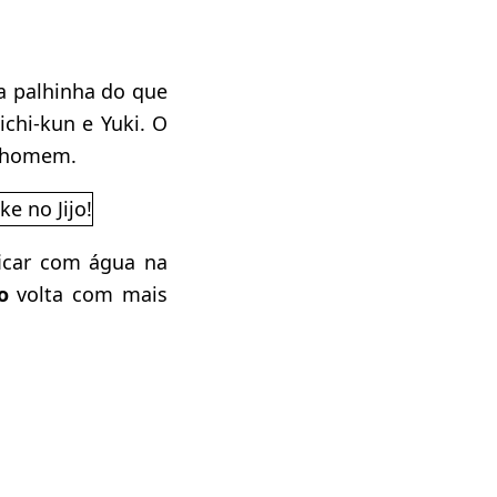
ma palhinha do que
ichi-kun e Yuki. O
m homem.
ficar com água na
ro
volta com mais