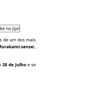
tes de um dos mais
Murakami-sense
i,
m
28 de Julho
e se