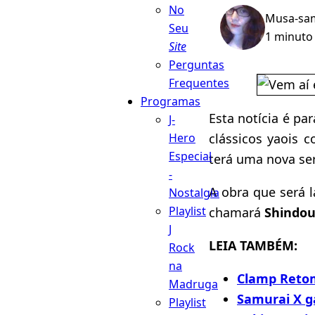
No
Musa-sa
Seu
1 minuto 
Site
Perguntas
Frequentes
Programas
Esta notícia é pa
J-
clássicos yaois 
Hero
Especial
terá uma nova ser
-
A obra que será l
Nostalgia
Playlist
chamará
Shindou-
J
LEIA TAMBÉM:
Rock
na
Clamp Reto
Madruga
Samurai X 
Playlist