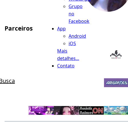
Grupo
no
Facebook
Parceiros
App
Android
iOS
Mais
detalhes...
Contato
Busca