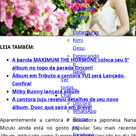
Hero
Academia
Okaeri
JH
Coberturas
Kimi
LEIA TAMBÉM:
Desu
Explorando
A banda MAXIMUM THE HORMONE coloca seu 5º
o
álbum no topo da parada Oricon!
Japão
Álbum em Tributo a cantora YUI será Lançado.
Ver
Confira!
todas...
Milky Bunny lançará albúm
Chat
A cantora Juju revelou detalhes de seu novo
Discord
álbum, Door, que sairá em breve!
WhatsApp
Grupo
Aparentemente a cantora e dubladora japonesa Nana
no
Mizuki ainda está no gosto popular. Seu mais recente
Facebook
álbum, intitulado como Supernal Liberty, lançado no dia 16