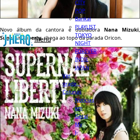
CITY
POP
Bankai
PLAYLIST
Novo álbum da cantora e dubladora
Nana Mizuki
TOKYO
Supernal Liberty
, chega ao topo da parada Oricon.
Menu
NIGHT
FOREVER
INDIE
JAPAN
Ver
grade...
Colunas
Notícias
em
Geral
My
J-