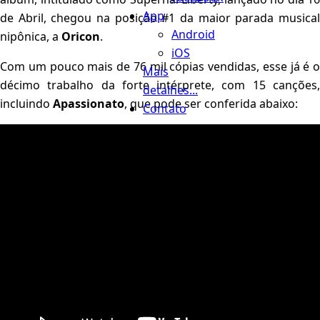
App
de Abril, chegou na posição #1 da maior parada musical
Android
nipônica, a
Oricon
.
iOS
Com um pouco mais de 76 mil cópias vendidas, esse já é o
Mais
décimo trabalho da forte intérprete, com 15 canções,
detalhes...
incluindo
Apassionato
, que pode ser conferida abaixo:
Contato
Busca