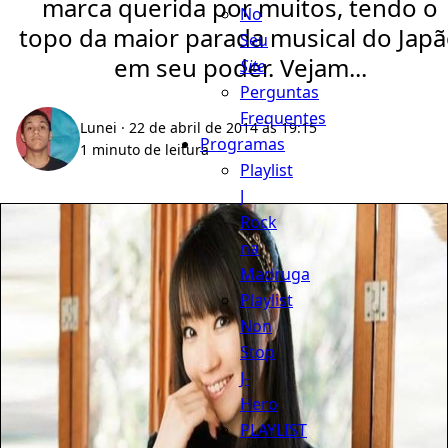
marca querida por muitos, tendo o
No
topo da maior parada musical do Jap
Seu
em seu poder. Vejam...
Site
Perguntas
Frequentes
Lunei
· 22 de abril de 2014 às 19:15
Programas
1 minuto de leitura
Playlist
J
Rock
na
Madruga
Playlist
Non
Stop
J-
Hero
PLAYLIST