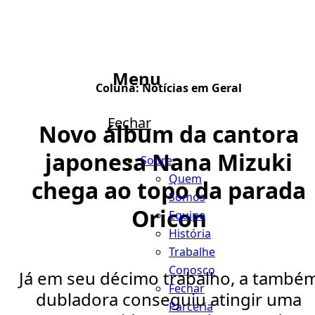
Menu
Coluna:
Notícias em Geral
Fechar
Novo álbum da cantora
japonesa Nana Mizuki
Sobre
Quem
chega ao topo da parada
Somos
Oricon
Equipe
História
Trabalhe
Conosco
Já em seu décimo trabalho, a també
Fechar
dubladora conseguiu atingir uma
Parceria