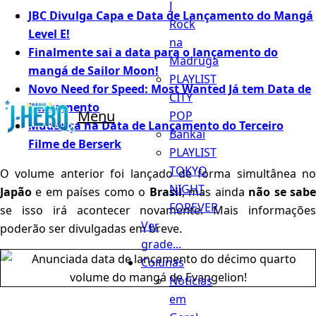
J
JBC Divulga Capa e Data de Lançamento do Mangá
Rock
Level E!
na
Finalmente sai a data para o lançamento do
Madruga
mangá de Sailor Moon!
PLAYLIST
Novo Need for Speed: Most Wanted Já tem Data de
CITY
Lançamento
Menu
POP
Mudança na Data de Lançamento do Terceiro
Bankai
Filme de Berserk
PLAYLIST
TOKYO
O volume anterior foi lançado de forma simultânea no
NIGHT
Japão
e em países como o
Brasil
, mas ainda
não se sab
FOREVER
se isso irá acontecer novamente. Mais informações
Ver
poderão ser divulgadas em breve.
grade...
Colunas
Notícias
em