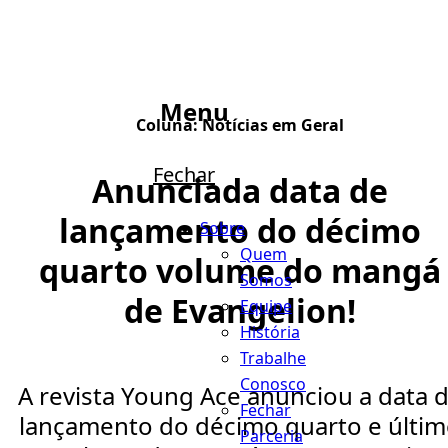
Menu
Coluna:
Notícias em Geral
Fechar
Anunciada data de
lançamento do décimo
Sobre
Quem
quarto volume do mangá
Somos
de Evangelion!
Equipe
História
Trabalhe
Conosco
A revista Young Ace anunciou a data 
Fechar
lançamento do décimo quarto e últi
Parceria