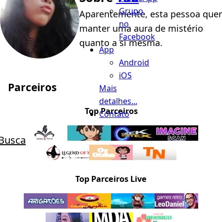
Grupo
Aparentemente, esta pessoa quer
no
manter uma aura de mistério
Facebook
quanto a si mesma.
App
Android
iOS
Parceiros
Mais
detalhes...
Top Parceiros
Contato
Busca
Top Parceiros Live