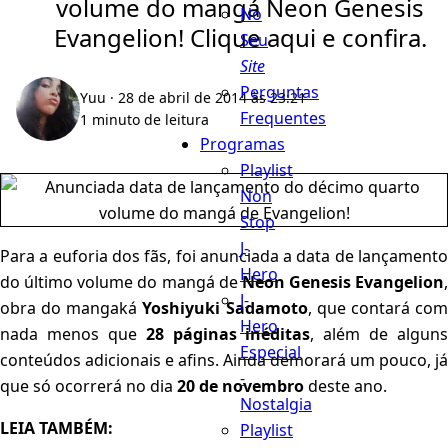
volume do mangá Neon Genesis
No
Evangelion! Clique aqui e confira.
Seu
Site
Perguntas
Yuu
· 28 de abril de 2014 às 23:21
Frequentes
1 minuto de leitura
Programas
Playlist
Non
Stop
J-
Para a euforia dos fãs, foi anunciada a data de lançamento
Hero
do último volume do mangá de
Neon Genesis Evangelion
,
J-
obra do mangaká
Yoshiyuki Sadamoto
, que contará co
Hero
nada menos que
28 páginas inéditas
, além de alguns
Especial
conteúdos adicionais e afins. Ainda demorará um pouco, já
-
que só ocorrerá no dia
20 de novembro
deste ano.
Nostalgia
LEIA TAMBÉM:
Playlist