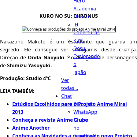
Hero
Academia
KURO NO SU: CHRONUS
Okaeri
JH
Coberturas
Kimi
Nakazono Makoto é um estudante que guarda um
Desu
segredo. Ele consegue ver shinigamis desde criança.
Explorando
Direção de
Onda Naoyuki
e o designer de personagens
o
de
Shimizu Yasuyuki.
Japão
Produção: Studio 4ºC
Ver
todas...
LEIA TAMBÉM:
Chat
Discord
Estúdios Escolhidos para o Projeto Anime Mirai
WhatsApp
2013
Grupo
Conheça a revista Anime Clube
no
Anime Another
Facebook
Conheça as Novidades a respeito do novo Projeto