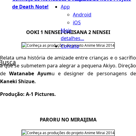
App
de Death Note!
Android
iOS
Mais
OOKI 1 NENSEI CHIISANA 2 NENSEI
detalhes...
Contato
Relata uma história de amizade entre crianças e o sacrífio
Busca
a que se submetem para alegrar a pequena Akiyo. Direção
de
Watanabe Ayum
u e designer de personagens d
Kaneki Shizue.
Produção: A-1 Pictures.
PARORU NO MIRAIJIMA