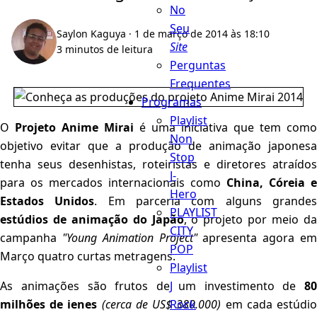
No
Seu
Saylon Kaguya
· 1 de março de 2014 às 18:10
Site
3 minutos de leitura
Perguntas
Frequentes
Programas
Playlist
O
Projeto Anime Mirai
é uma iniciativa que tem como
Non
objetivo evitar que a produção de animação japonesa
Stop
tenha seus desenhistas, roteiristas e diretores atraídos
J-
para os mercados internacionais como
China, Córeia e
Hero
Estados Unidos
. Em parceria com alguns grande
PLAYLIST
estúdios de animação do Japão
, o projeto por meio d
CITY
campanha
"Young Animation Project"
apresenta agora e
POP
Março quatro curtas metragens.
Playlist
J
As animações são frutos de um investimento de
80
Rock
milhões de ienes
(cerca de US$ 380.000)
em cada estúdi