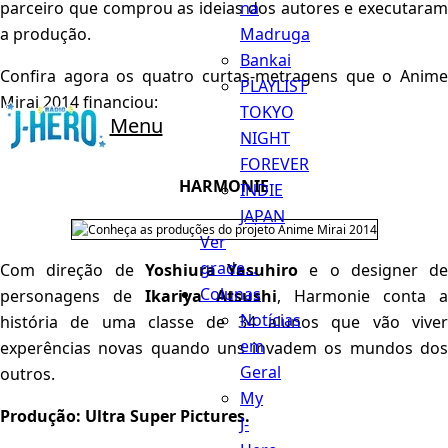
na
parceiro que comprou as ideias dos autores e executaram
Madruga
a produção.
Bankai
Confira agora os quatro curtas-metragens que o Anime
PLAYLIST
Mirai 2014 financiou:
TOKYO
Menu
NIGHT
FOREVER
HARMONIE
INDIE
JAPAN
Ver
grade...
Com direção de
Yoshiura Yasuhiro
e o designer de
Colunas
personagens de
Ikariya Atsushi
, Harmonie conta 
Notícias
história de uma classe de 34 alunos que vão viver
em
experências novas quando uns invadem os mundos dos
Geral
outros.
My
Produção: Ultra Super Pictures.
J-