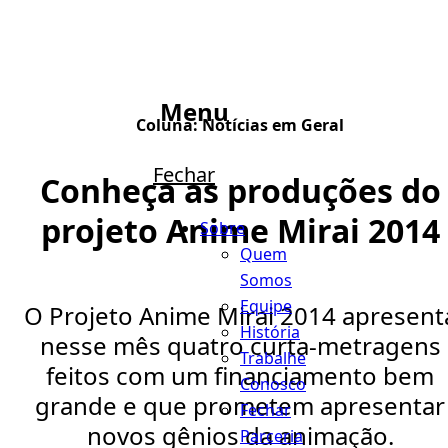
Menu
Coluna:
Notícias em Geral
Fechar
Conheça as produções do
projeto Anime Mirai 2014
Sobre
Quem
Somos
Equipe
O Projeto Anime Mirai 2014 apresent
História
nesse mês quatro curta-metragens
Trabalhe
feitos com um financiamento bem
Conosco
grande e que prometem apresentar
Fechar
novos gênios da animação.
Parceria