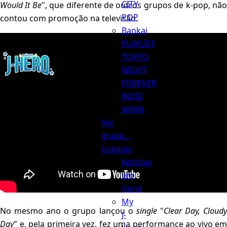
CITY
Would It Be
", que diferente de outros grupos de k-pop, nã
POP
contou com promoção na televisão.
Bankai
PLAYLIST
TOKYO
Menu
NIGHT
FOREVER
INDIE
JAPAN
Ver
grade...
Colunas
Notícias
em
Geral
My
No mesmo ano o grupo lançou o
single
"
Clear Day, Cloud
J-
Day
" e, pela primeira vez, fez uma performance ao vivo em