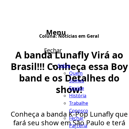
Menu
Coluna:
Notícias em Geral
Fechar
A banda Lunafly Virá ao
Brasil!!! Conheça essa Boy
Sobre
Quem
band e os Detalhes do
Somos
show!
Equipe
História
Trabalhe
Conosco
Conheça a banda K-Pop Lunafly que
Fechar
fará seu show em São Paulo e terá
Parceria