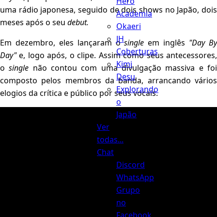
Hero
uma rádio japonesa, seguido de dois shows no Japão, dois
Academia
meses após o seu
debut.
Okaeri
JH
Em dezembro, eles lançaram o
single
em inglês
"Day B
Coberturas
Day"
e, logo após, o clipe. Assim como seus antecessores,
Kimi
o
single
não contou com uma divulgação massiva e fo
Desu
composto pelos membros da banda, arrancando vários
Explorando
elogios da crítica e público por seus vocais.
o
Japão
Ver
todas...
Chat
Discord
WhatsApp
Grupo
no
Facebook