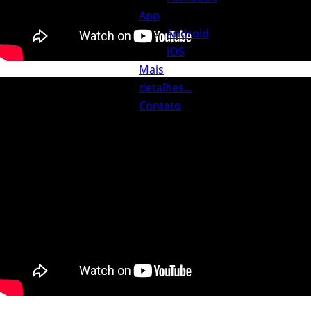
App
Android
iOS
Mais
detalhes...
Contato
Busca