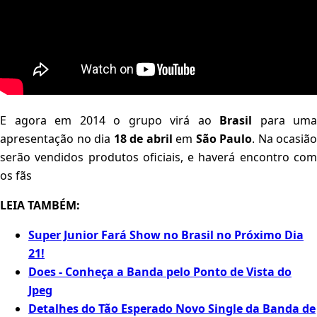
E agora em 2014 o grupo virá ao
Brasil
para uma
apresentação no dia
18 de abril
em
São Paulo
. Na ocasião
serão vendidos produtos oficiais, e haverá encontro com
os fãs
LEIA TAMBÉM:
Super Junior Fará Show no Brasil no Próximo Dia
21!
Does - Conheça a Banda pelo Ponto de Vista do
Jpeg
Detalhes do Tão Esperado Novo Single da Banda de