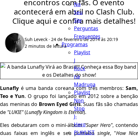
encontros com fãs. O evento
No
acontecerá em abril no Clash Club.
Seu
Clique aqui e confira mais detalhes!
Site
Perguntas
Frequentes
Suh Leveck
· 24 de fevereiro de 2014 às 20:19
Programas
2 minutos de leitura
Playlist
J
Rock
na
Madruga
Lunafly
é uma banda coreana com três membros:
Sam,
Playlist
Teo e Yun
. O grupo foi lançado em 2012 sobre a bençã
Non
das meninas do
Brown Eyed Girls
. Suas fãs são chamada
Stop
de
"LUKIE"
(
Lunafly Kingdom is Eternal
).
J-
Hero
Eles debutaram com o mini-álbum
"Super Hero"
, contend
PLAYLIST
duas faixas em inglês e seu primeiro
single
, "
How Nic