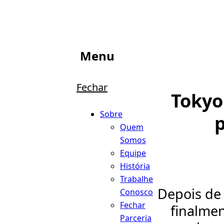
Menu
Fechar
Tokyo
Sobre
Quem
Somos
Equipe
História
Trabalhe
Depois de
Conosco
Fechar
finalme
Parceria