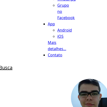
Grupo
no
Facebook
App
Android
iOS
Mais
detalhes...
Contato
Busca