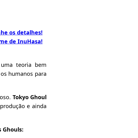
e os detalhes!
ime de InuHasa!
m uma teoria bem
os humanos para
moso.
Tokyo Ghoul
produção e ainda
 Ghouls: