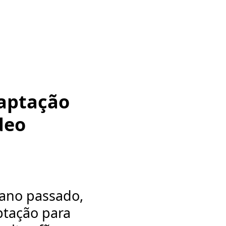
aptação
deo
ano passado,
ptação para