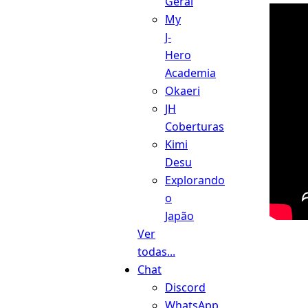
Geral
My
J-
Hero
Academia
Okaeri
JH
Coberturas
Kimi
Desu
Explorando
o
Japão
Ver
todas...
Chat
Discord
WhatsApp