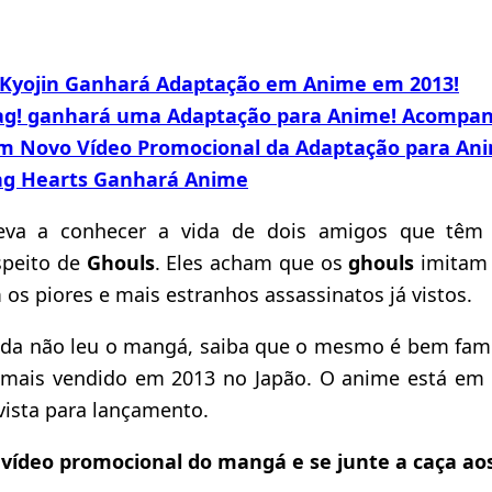
 Kyojin Ganhará Adaptação em Anime em 2013!
g! ganhará uma Adaptação para Anime! Acompanh
m Novo Vídeo Promocional da Adaptação para An
ng Hearts Ganhará Anime
leva a conhecer a vida de dois amigos que tê
speito de
Ghouls
. Eles acham que os
ghouls
imitam 
s piores e mais estranhos assassinatos já vistos.
nda não leu o mangá, saiba que o mesmo é bem fa
mais vendido em 2013 no Japão. O anime está em 
vista para lançamento.
deo promocional do mangá e se junte a caça aos