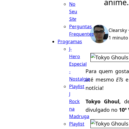
anime.
No
Seu
Site
Perguntas
Clearsky
Frequentes
1 minuto 
Programas
J-
Hero
Especial
Para quem gosta
-
Nostalgia
até mesmo
ETs
e
Playlist
notícia!
J
Tokyo Ghoul,
d
Rock
na
divulgado no
10º
Madruga
Playlist