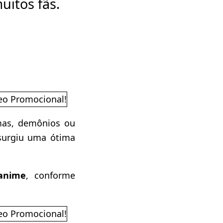
uitos fãs.
mas, demônios ou
 surgiu uma ótima
anime
, conforme