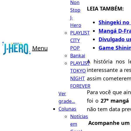
Non
LEIA TAMBÉM:
Stop
J-
Shingeki no
Hero
Mangá D-Fra
PLAYLIST
Divulgado u
CITY
Game Shini
Menu
POP
Bankai
A história nos 
PLAYLIST
interessante a re
TOKYO
assim cometerem o
NIGHT
FOREVER
Para você que ai
Ver
foi o
27° mangá
grade...
não tem data pre
Colunas
Notícias
Acompanhe um ví
em