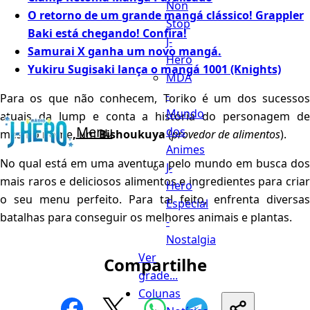
Non
O retorno de um grande mangá clássico! Grappler
Stop
Baki está chegando! Confira!
J-
Samurai X ganha um novo mangá.
Hero
Yukiru Sugisaki lança o mangá 1001 (Knights)
MDA
-
Para os que não conhecem, Toriko é um dos sucessos
Mundo
atuais da Jump e conta a história do personagem de
Menu
dos
mesmo nome
,
um
Bishoukuya
(
provedor de alimentos
).
Animes
No qual está em uma aventura pelo mundo em busca dos
J-
mais raros e deliciosos alimentos e ingredientes para criar
Hero
o seu menu perfeito. Para tal feito, enfrenta diversas
Especial
batalhas para conseguir os melhores animais e plantas.
-
Nostalgia
Ver
Compartilhe
grade...
Colunas