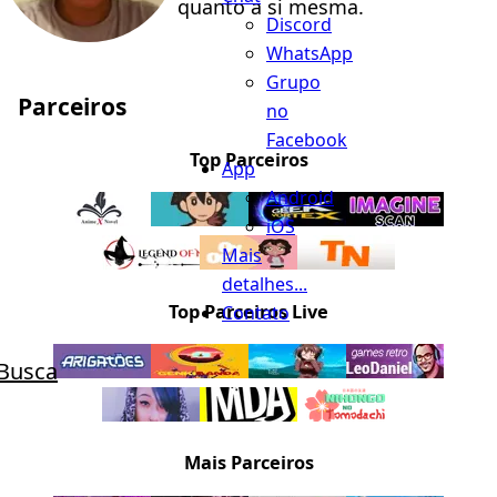
quanto a si mesma.
Discord
WhatsApp
Grupo
Parceiros
no
Facebook
Top Parceiros
App
Android
iOS
Mais
detalhes...
Top Parceiros Live
Contato
Busca
Mais Parceiros