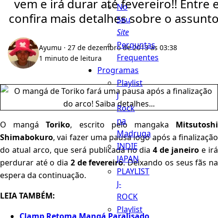
vem e irá durar até fevereiro!! Entre 
No
confira mais detalhes sobre o assunto
Seu
Site
Perguntas
Ayumu
· 27 de dezembro de 2013 às 03:38
Frequentes
1 minuto de leitura
Programas
Playlist
J
Rock
na
O mangá
Toriko
, escrito pelo mangaka
Mitsutosh
Madruga
Shimabokuro
, vai fazer uma pausa logo após a finalização
INDIE
do atual arco, que será publicada no dia
4 de janeiro
e ir
JAPAN
perdurar até o dia
2 de fevereiro
. Deixando os seus fãs n
PLAYLIST
espera da continuação.
J-
LEIA TAMBÉM:
ROCK
Playlist
Clamp Retoma Mangá Paralisado