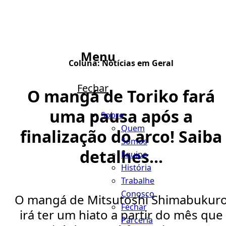
Menu
Coluna:
Notícias em Geral
Fechar
O mangá de Toriko fará
uma pausa após a
Sobre
Quem
finalização do arco! Saiba
Somos
detalhes...
Equipe
História
Trabalhe
Conosco
O mangá de Mitsutoshi Shimabukur
Fechar
irá ter um hiato a partir do mês que
Parceria