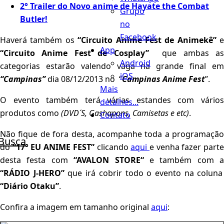
2° Trailer do Novo anime de Hayate the Combat
Grupo
Butler!
no
Facebook
Haverá também os
“Circuito Anime Fest de Animekê”
e
App
“Circuito Anime Fest de Cosplay”
que ambas as
Android
categorias estarão valendo vaga na grande final em
iOS
“Campinas”
dia 08/12/2013 no “
Campinas Anime Fest
”.
Mais
O evento também terá várias estandes com vários
detalhes...
produtos como
(DVD´S, Gashapons, Camisetas e etc)
.
Contato
Não fique de fora desta, acompanhe toda a programação
Busca
do
“17° EU ANIME FEST”
clicando
aqui
e venha fazer part
desta festa com
“AVALON STORE“
e também com a
“RÁDIO J-HERO”
que irá cobrir todo o evento na coluna
“Diário Otaku”
.
Confira a imagem em tamanho original
aqui
: