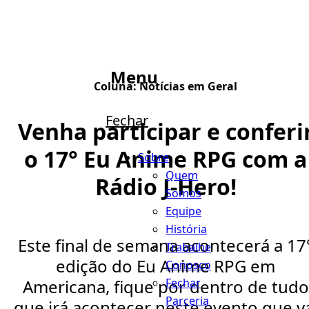
Menu
Coluna:
Notícias em Geral
Fechar
Venha participar e conferi
o 17° Eu Anime RPG com a
Sobre
Quem
Rádio J-Hero!
Somos
Equipe
História
Este final de semana acontecerá a 17
Trabalhe
edição do Eu Anime RPG em
Conosco
Fechar
Americana, fique por dentro de tudo
Parceria
que irá acontecer neste evento que v