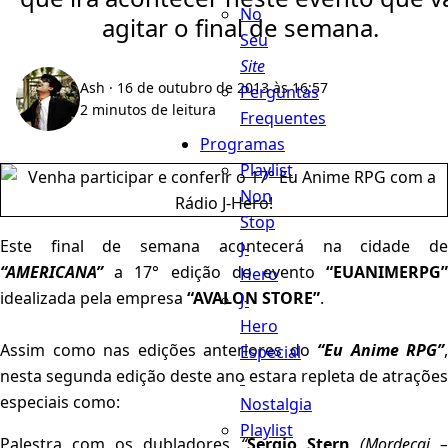
No
agitar o final de semana.
Seu
Site
Ash
· 16 de outubro de 2013 às 16:57
Perguntas
2 minutos de leitura
Frequentes
Programas
Playlist
Non
Stop
Este final de semana acontecerá na cidade de
J-
“AMERICANA”
a 17° edição do evento
“EUANIMERPG”
Hero
idealizada pela empresa
“AVALON STORE”
.
J-
Hero
Assim como nas edições anteriores do
“Eu Anime RPG”
,
Especial
nesta segunda edição deste ano estara repleta de atrações
-
especiais como:
Nostalgia
Playlist
Palestra com os dubladores
“
Sergio Stern
(Mordecai 