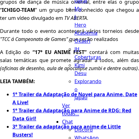
Geral
grupos de dança de música oriental, entre elas o grupo
My
“
ICHIGO-TEAM
” um grupo bem conhecido que chegou a
J-
ter um vídeo divulgado em
TV ABERTA
.
Hero
Durante todo o evento acontecerá vários torneios desde
Academia
"TCC á Campeonato de Games"
que serão realizados
Okaeri
JH
A Edição do
“17° EU ANIME FEST”
contará com muita
Coberturas
salas temáticas que promete agradar a todos, além das
Kimi
(oficinas de desenho, aula de apocalipse zumbi e dentre outras)
.
Desu
Explorando
LEIA TAMBÉM:
o
1° Trailer da Adaptação de Novel para Anime, Date
Japão
A Live!
Ver
1° Trailer da Adaptação para Anime de RDG: Red
todas...
Data Girl!
Chat
3° Trailer da adaptação para anime de Little
Discord
Busters!
WhatsApp