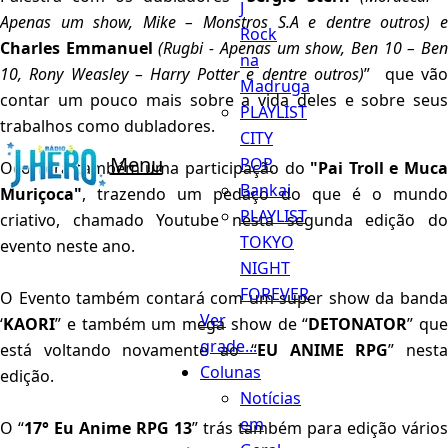
J
Apenas um show, Mike – Monstros S.A e dentre outros) e
Rock
Charles Emmanuel
(Rugbi - Apenas um show, Ben 10 – Be
na
10, Rony Weasley – Harry Potter e dentre outros)
” que vã
Madruga
contar um pouco mais sobre a vida deles e sobre seus
PLAYLIST
trabalhos como dubladores.
CITY
Menu
POP
Ocorrerá também uma participação do
"Pai Troll e Muca
Bankai
Muriçoca"
, trazendo um pedaço do que é o mundo
PLAYLIST
criativo, chamado Youtube nesta segunda edição do
TOKYO
evento neste ano.
NIGHT
FOREVER
O Evento também contará com um super show da banda
Ver
‘
KAORI
” e também um mega show de “
DETONATOR
” que
grade...
está voltando novamente ao “
EU ANIME RPG
” nest
Colunas
edição.
Notícias
em
O “
17° Eu Anime RPG 13
” trás também para edição vários