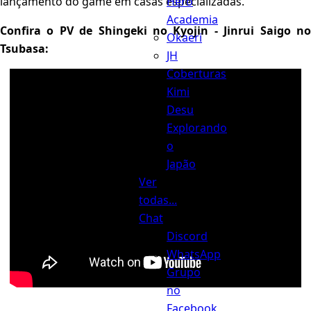
Hero
lançamento do game em casas especializadas.
Academia
Confira o PV de Shingeki no Kyojin - Jinrui Saigo no
Okaeri
Tsubasa:
JH
Coberturas
Kimi
Desu
Explorando
o
Japão
Ver
todas...
Chat
Discord
WhatsApp
Grupo
no
Facebook