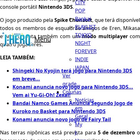
CITY
console portátil
Nintendo 3DS
.
POP
Bankai
O jogo produzido pela
Spike Chunsoft
, que terá disponível
PLAYLIST
todos os membros de esquadrão amigos de Eren, Mikasa
TOKYO
e Armin, conta também com um
modo multiplayer
com
Menu
NIGHT
quatro jogadores.
FOREVER
LEIA TAMBÉM:
INDIE
JAPAN
Shingeki No Kyojin terá jogo para Nintendo 3DS
Ver
em breve...
grade...
Konami anuncia novo jogo para Nintendo 3DS...
Colunas
Vem ai Yu-Gi-Oh! Zexal!
Notícias
Bandai Namco Games Anuncia Segundo Jogo de
em
Kuroko no Basket para Nintendo 3DS
Geral
Konami anuncia novo jogo de Fairy Tail
My
J-
Nas terras nipônicas está prevista para
5 de dezembro