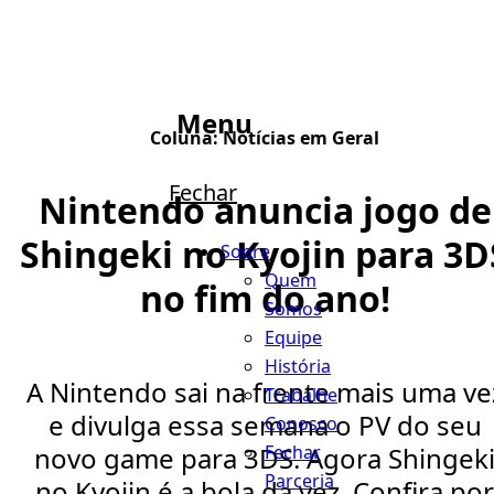
Menu
Coluna:
Notícias em Geral
Fechar
Nintendo anuncia jogo de
Shingeki no Kyojin para 3D
Sobre
Quem
no fim do ano!
Somos
Equipe
História
A Nintendo sai na frente mais uma ve
Trabalhe
e divulga essa semana o PV do seu
Conosco
Fechar
novo game para 3DS. Agora Shingek
Parceria
no Kyojin é a bola da vez. Confira por