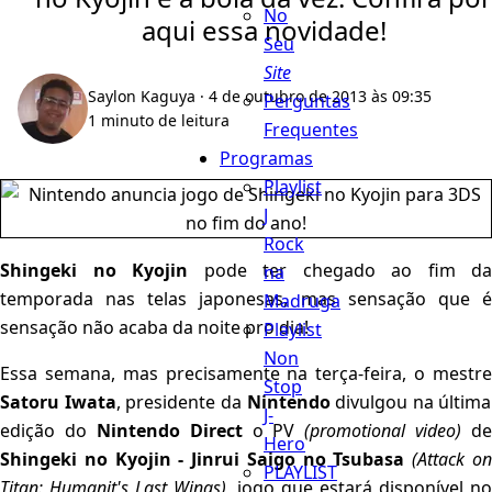
No
aqui essa novidade!
Seu
Site
Saylon Kaguya
· 4 de outubro de 2013 às 09:35
Perguntas
1 minuto de leitura
Frequentes
Programas
Playlist
J
Rock
Shingeki no Kyojin
pode ter chegado ao fim da
na
temporada nas telas japonesas, mas sensação que é
Madruga
sensação não acaba da noite pro dia!
Playlist
Non
Essa semana, mas precisamente na terça-feira, o mestre
Stop
Satoru Iwata
, presidente da
Nintendo
divulgou na última
J-
edição do
Nintendo Direct
o PV
(promotional video)
de
Hero
Shingeki no Kyojin - Jinrui Saigo no Tsubasa
(Attack o
PLAYLIST
Titan: Humanit's Last Wings)
, jogo que estará disponível no