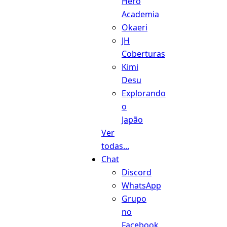
Hero
Academia
Okaeri
JH
Coberturas
Kimi
Desu
Explorando
o
Japão
Ver
todas...
Chat
Discord
WhatsApp
Grupo
no
Facebook