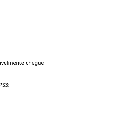
sivelmente chegue
PS3: