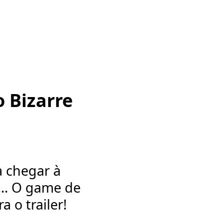
o Bizarre
a chegar à
... O game de
 o trailer!