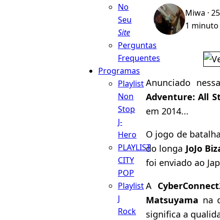
No
Miwa
· 2
Seu
1 minuto 
Site
Perguntas
Frequentes
Programas
Anunciado nessa
Playlist
Adventure: All S
Non
Stop
em 2014...
J-
O jogo de batalh
Hero
PLAYLIST
do longa
JoJo Bi
CITY
foi enviado ao Ja
POP
A
CyberConnect
Playlist
J
Matsuyama
na d
Rock
significa a qualid