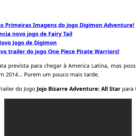
as Primeiras Imagens do jogo Digimon Adventure!
ia novo jogo de Fairy Tail
ovo Jogo de Digimon
vo trailer do jogo One Piece Pirate Warriors!
ta prevista para chegar à America Latina, mas pos
 2014... Porem um pouco mais tarde.
Trailer do Jogo
Jojo Bizarre Adventure: All Star
para 