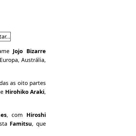
game
Jojo Bizarre
uropa, Austrália,
das as oito partes
de
Hirohiko Araki
,
es
, com
Hiroshi
ista
Famitsu
, que