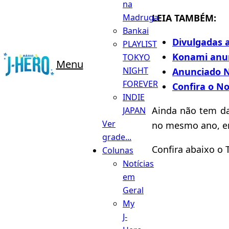
na
LEIA TAMBÉM:
Madruga
Bankai
Divulgadas 
PLAYLIST
Konami anunc
TOKYO
Menu
NIGHT
Anunciado N
FOREVER
Confira o No
INDIE
Ainda não tem da
JAPAN
Ver
no mesmo ano, em
grade...
Confira abaixo o 
Colunas
Notícias
em
Geral
My
J-