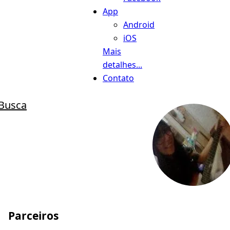
App
Android
iOS
Mais
detalhes...
Contato
Busca
Parceiros