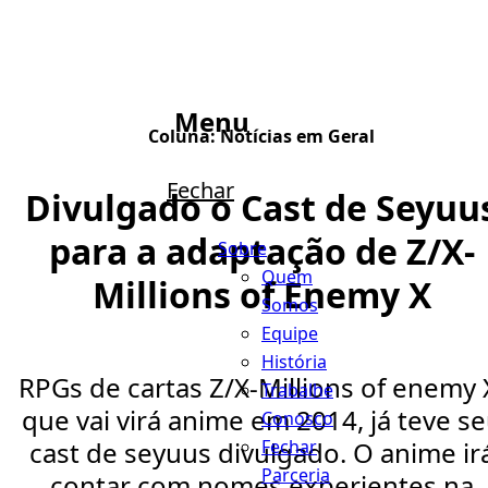
Menu
Coluna:
Notícias em Geral
Fechar
Divulgado o Cast de Seyuu
para a adaptação de Z/X-
Sobre
Quem
Millions of Enemy X
Somos
Equipe
História
RPGs de cartas Z/X-Millions of enemy 
Trabalhe
que vai virá anime em 2014, já teve s
Conosco
Fechar
cast de seyuus divulgado. O anime ir
Parceria
contar com nomes experientes na