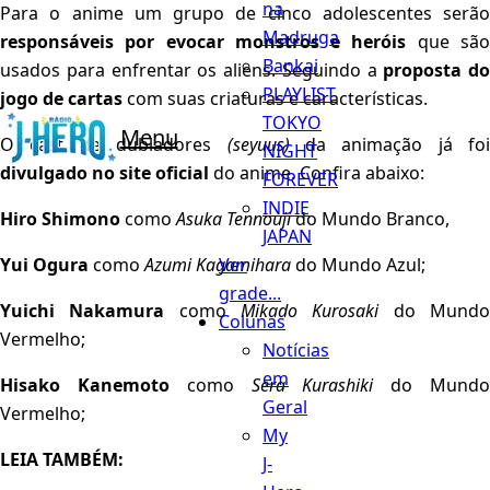
na
Para o anime um grupo de cinco adolescentes serão
Madruga
responsáveis por evocar monstros e heróis
que sã
Bankai
usados para enfrentar os aliens. Seguindo a
proposta do
PLAYLIST
jogo de cartas
com suas criaturas e características.
TOKYO
Menu
O cast de dubladores
(seyuus)
da animação já foi
NIGHT
divulgado no site oficial
do anime. Confira abaixo:
FOREVER
INDIE
Hiro Shimono
como
Asuka Tennouji
do Mundo Branco,
JAPAN
Ver
Yui Ogura
como
Azumi Kagamihara
do Mundo Azul;
grade...
Yuichi Nakamura
como
Mikado Kurosaki
do Mund
Colunas
Vermelho;
Notícias
em
Hisako Kanemoto
como
Sera Kurashiki
do Mund
Geral
Vermelho;
My
LEIA TAMBÉM:
J-