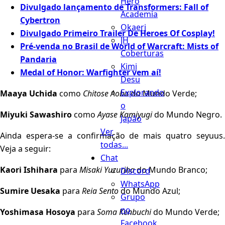
Hero
Divulgado lançamento de Transformers: Fall of
Academia
Cybertron
Okaeri
Divulgado Primeiro Trailer De Heroes Of Cosplay!
JH
Pré-venda no Brasil de World of Warcraft: Mists of
Coberturas
Pandaria
Kimi
Medal of Honor: Warfighter vem aí!
Desu
Explorando
Maaya Uchida
como
Chitose Aoba
do Mundo Verde;
o
Miyuki Sawashiro
como
Ayase Kamiyugi
do Mundo Negro.
Japão
Ver
Ainda espera-se a confirmação de mais quatro seyuus.
todas...
Veja a seguir:
Chat
Kaori Ishihara
para
Misaki Yuzuriha
do Mundo Branco;
Discord
WhatsApp
Sumire Uesaka
para
Reia Sento
do Mundo Azul;
Grupo
no
Yoshimasa Hosoya
para
Soma Kenbuchi
do Mundo Verde;
Facebook