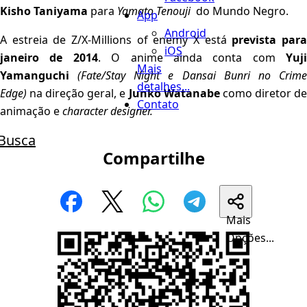
Kisho Taniyama
para
Yamato Tenouji
do Mundo Negro.
App
Android
A estreia de Z/X-Millions of enemy X está
prevista par
iOS
janeiro de 2014
. O anime ainda conta com
Yuji
Mais
Yamanguchi
(Fate/Stay Night e Dansai Bunri no Crim
detalhes...
Edge)
na direção geral, e
Junko Watanabe
como diretor d
Contato
animação e
character designer.
Busca
Compartilhe
Mais
Opções...