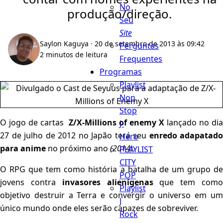
No
produção/direção.
Seu
Site
Saylon Kaguya
· 20 de setembro de 2013 às 09:42
Perguntas
2 minutos de leitura
Frequentes
Programas
Playlist
Non
Stop
O jogo de cartas
Z/X-Millions of enemy X
lançado no dia
J-
27 de julho de 2012 no Japão terá seu
enredo adapatado
Hero
para anime
no próximo ano
(2014)
.
PLAYLIST
CITY
O RPG que tem como história a batalha de um grupo de
POP
jovens contra
invasores alienígenas
que tem com
Playlist
objetivo destruir a Terra e convergir o universo em um
J
único mundo onde eles serão capazes de sobreviver.
Rock