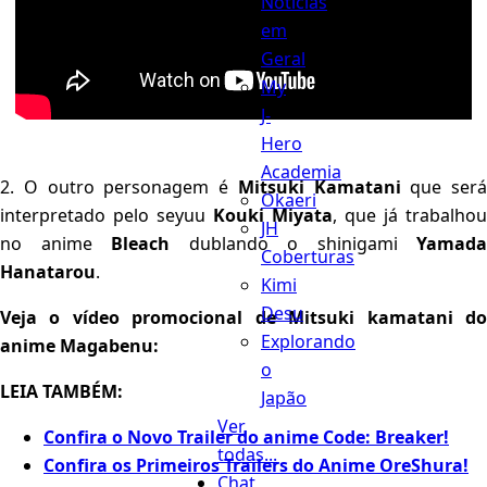
Notícias
em
Geral
My
J-
Hero
Academia
2. O outro personagem é
Mitsuki Kamatani
que será
Okaeri
interpretado pelo seyuu
Kouki Miyata
, que já trabalhou
JH
no anime
Bleach
dublando o shinigami
Yamada
Coberturas
Hanatarou
.
Kimi
Desu
Veja o vídeo promocional de Mitsuki kamatani do
Explorando
anime Magabenu:
o
LEIA TAMBÉM:
Japão
Ver
Confira o Novo Trailer do anime Code: Breaker!
todas...
Confira os Primeiros Trailers do Anime OreShura!
Chat