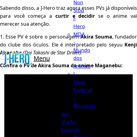
Non
Sabendo disso, a J-Hero traz agora esses PVs já disponíveis
Stop
para você começa a
curtir e decidir
se o anime va
J-
merecer sua atenção.
Hero
MDA
1. Esse PV é sobre o personagem
Akira Souma
, fundado
-
do clube dos óculos. Ele é interpretado pelo seyuu
Kenji
Mundo
Akanabe
(Dai Takashi de Star Driver).
Menu
dos
Confira o PV de Akira Souma do anime Maganebu:
Animes
J-
Hero
Especial
-
Nostalgia
Ver
grade...
Colunas