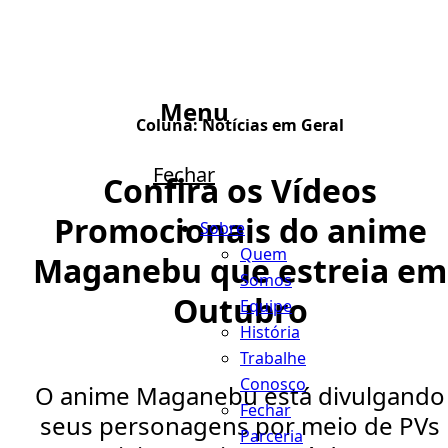
Menu
Coluna:
Notícias em Geral
Fechar
Confira os Vídeos
Promocionais do anime
Sobre
Quem
Maganebu que estreia em
Somos
Outubro
Equipe
História
Trabalhe
Conosco
O anime Maganebu está divulgando
Fechar
seus personagens por meio de PVs
Parceria