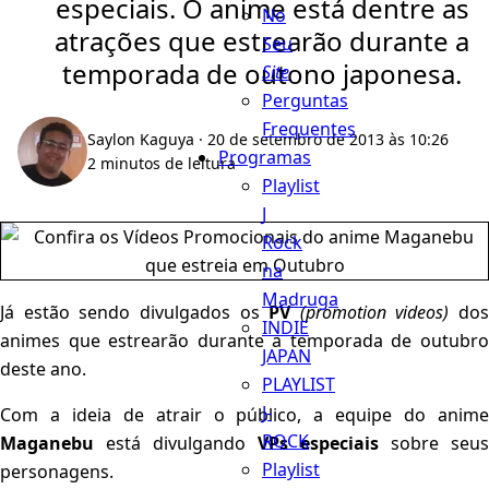
especiais. O anime está dentre as
No
atrações que estrearão durante a
Seu
temporada de outono japonesa.
Site
Perguntas
Frequentes
Saylon Kaguya
· 20 de setembro de 2013 às 10:26
Programas
2 minutos de leitura
Playlist
J
Rock
na
Madruga
Já estão sendo divulgados os
PV
(promotion videos)
dos
INDIE
animes que estrearão durante a temporada de outubro
JAPAN
deste ano.
PLAYLIST
J-
Com a ideia de atrair o público, a equipe do anime
ROCK
Maganebu
está divulgando
VPs especiais
sobre seus
Playlist
personagens.