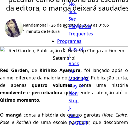
No
da editora, o mangá deixará saudades
Seu
Site
Nandemonai
· 26 de agosto de 2013 às 01:05
Perguntas
1 minuto de leitura
Frequentes
Programas
Playlist
J
Rock
Red Garden
, de
Kirihito Ayamura
, foi lançado após o
na
anime, diferente da maioria dos mangás! Publicação curta,
Madruga
de apenas
quatro volumes
, conta uma históri
Playlist
envolvente
e
perturbadora
que prende a atenção até o
Non
último momento.
Stop
J-
O
mangá
conta a história de quatro garotas (
Kate, Claire,
Hero
Rose e Rachel
) de uma escola particular, que descobrem
PLAYLIST