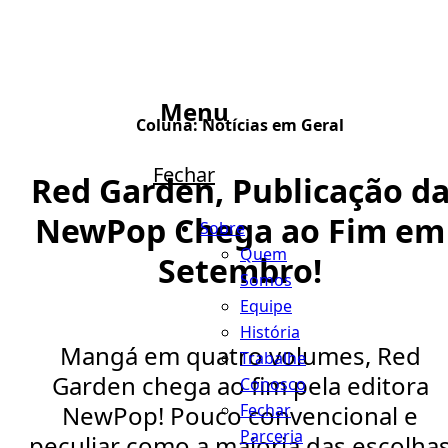
Menu
Coluna:
Notícias em Geral
Fechar
Red Garden, Publicação d
NewPop Chega ao Fim em
Sobre
Quem
Setembro!
Somos
Equipe
História
Mangá em quatro volumes, Red
Trabalhe
Garden chega ao fim pela editora
Conosco
Fechar
NewPop! Pouco convencional e
Parceria
peculiar como a maioria das escolha