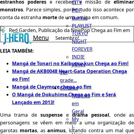
estranhos poderes
e recebem a missão de
elimina
CITY
monstros
. Parece simples, porém tudo isso acontece por
POP
conta da estranha
morte
de uma amiga em comum.
Bankai
PLAYLIST
TOKYO
Menu
NIGHT
FOREVER
LEIA TAMBÉM:
INDIE
Mangá de Tonari no Kaibutsu-kun Chega ao Fim!
JAPAN
Mangá de AKB0048 Heart-Gata Operation Chega
Ver
ao Fim!
grade...
Mangá de Claymore chega ao fim
Colunas
O Mangá de Dokuhime Chega ao Fim e Será
Notícias
Lançado em 2013!
em
Geral
Uma trama de
suspense
e
drama pessoal
, onde as
My
personagens se vêem em meio a uma organização de
J-
garotas
mortas
, as
animus
, lutando contra um mal que