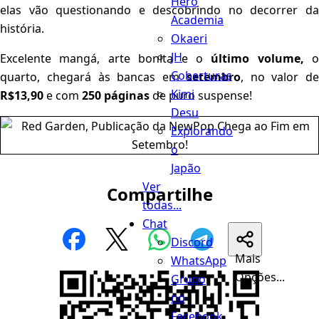
Hero
elas vão questionando e descobrindo no decorrer da
Academia
história.
Okaeri
JH
Excelente mangá, arte bonita e o
último volume,
o
Coberturas
quarto, chegará às bancas em
setembro
, no valor de
Kimi
R$13,90
e com
250 páginas
de puro suspense!
Desu
Explorando
o
Japão
Ver
Compartilhe
todas...
Chat
Discord
Mais
WhatsApp
Opções...
Grupo
no
Facebook