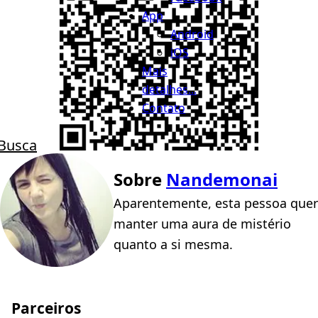
App
Android
iOS
Mais
detalhes...
Contato
Busca
Sobre
Nandemonai
Aparentemente, esta pessoa quer
manter uma aura de mistério
quanto a si mesma.
Parceiros