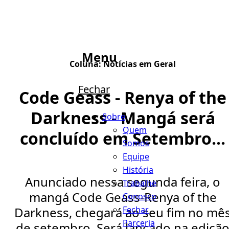
Menu
Coluna:
Notícias em Geral
Fechar
Code Geass - Renya of the
Darkness - Mangá será
Sobre
Quem
concluído em Setembro...
Somos
Equipe
História
Anunciado nessa segunda feira, o
Trabalhe
mangá Code Geass-Renya of the
Conosco
Fechar
Darkness, chegará ao seu fim no mê
Parceria
de setembro. Será lançado na ediçã