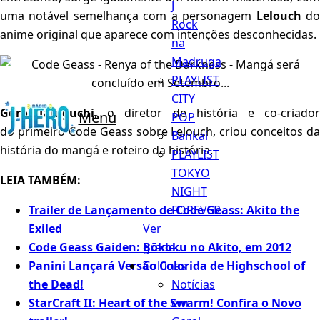
J
uma notável semelhança com a personagem
Lelouch
d
Rock
anime original que aparece com intenções desconhecidas.
na
Madruga
PLAYLIST
CITY
Goro Taniguchi
, o diretor de história e co-criado
Menu
POP
do primeiro Code Geass sobre Lelouch, criou conceitos da
Bankai
história do mangá e roteiro da história.
PLAYLIST
TOKYO
LEIA TAMBÉM:
NIGHT
FOREVER
Trailer de Lançamento de Code Geass: Akito the
Ver
Exiled
grade...
Code Geass Gaiden: Bōkoku no Akito, em 2012
Colunas
Panini Lançará Versão Colorida de Highschool of
Notícias
the Dead!
em
StarCraft II: Heart of the Swarm! Confira o Novo