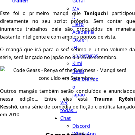
Geral
trailer!
My
Este foi o primeiro mangá que
Taniguchi
participo
J-
diretamente no seu script próprio. Sem contar que
Hero
inumeros trabalhos dele são produzidos de maneira
Academia
bastante inteligente e com amplos pontos de vista.
Okaeri
JH
O mangá que irá para o seu sétimo e ultimo volume da
Coberturas
série, será lançado no Japão no dia 26 de setembro.
Kimi
Desu
Explorando
o
Outros mangás também serão concluídos e anunciados
Japão
nessa edição... Entre eles está
Trauma Ryōshi
Ver
Kesshō
, uma série de comédia de ficção científica lançado
todas...
em 2010.
Chat
Discord
WhatsApp