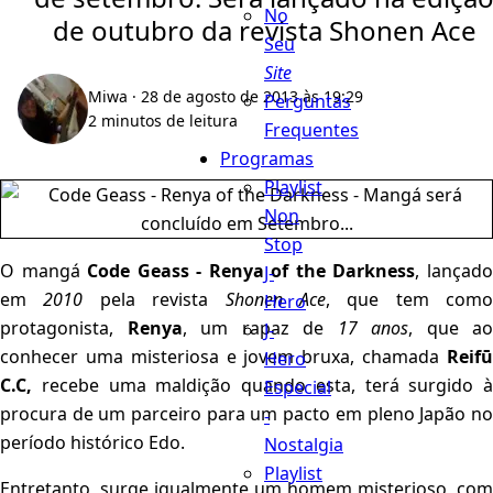
No
de outubro da revista Shonen Ace
Seu
Site
Miwa
· 28 de agosto de 2013 às 19:29
Perguntas
2 minutos de leitura
Frequentes
Programas
Playlist
Non
Stop
O mangá
Code Geass - Renya of the Darkness
, lançad
J-
em
2010
pela revista
Shonen Ace
, que tem como
Hero
protagonista,
Renya
, um rapaz de
17 anos
, que ao
J-
conhecer uma misteriosa e jovem bruxa, chamada
Reifū
Hero
C.C,
recebe uma maldição quando esta, terá surgido à
Especial
procura de um parceiro para um pacto em pleno Japão no
-
período histórico Edo.
Nostalgia
Playlist
Entretanto, surge igualmente um homem misterioso, com