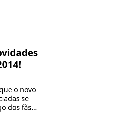
ovidades
2014!
 que o novo
ciadas se
 dos fãs...