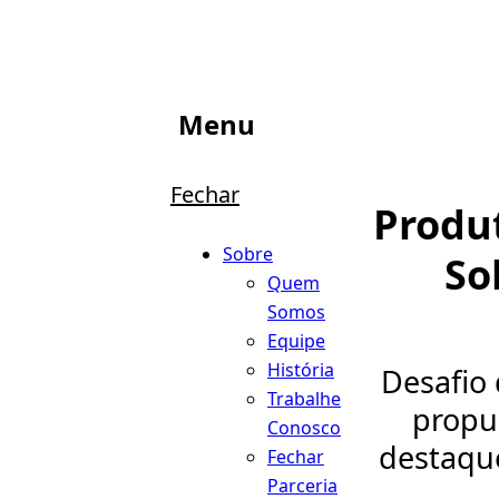
Menu
Fechar
Produ
Sobre
So
Quem
Somos
Equipe
História
Desafio
Trabalhe
propul
Conosco
destaque
Fechar
Parceria