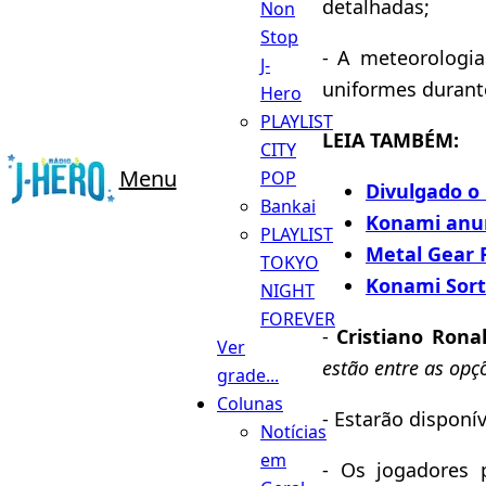
detalhadas;
Non
Stop
- A meteorologia
J-
uniformes durant
Hero
PLAYLIST
LEIA TAMBÉM:
CITY
Menu
POP
Divulgado o 
Bankai
Konami anunc
PLAYLIST
Metal Gear 
TOKYO
Konami Sort
NIGHT
FOREVER
-
Cristiano Rona
Ver
estão entre as opç
grade...
Colunas
- Estarão disponí
Notícias
em
- Os jogadores