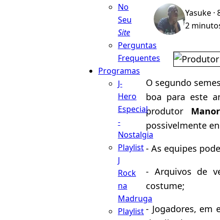
No
Yasuke
· 
Seu
2 minutos
Site
Perguntas
Frequentes
Programas
O segundo semes
J-
boa para este a
Hero
Especial
produtor
Manor
-
possivelmente e
Nostalgia
Playlist
- As equipes poder
J
- Arquivos de v
Rock
costume;
na
Madruga
- Jogadores, em e
Playlist