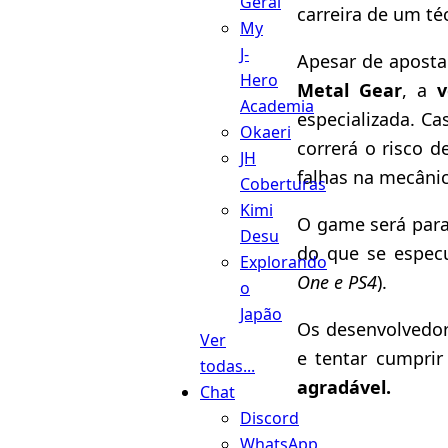
Geral
carreira de um té
My
J-
Apesar de apost
Hero
Metal Gear
, a
Academia
especializada. C
Okaeri
correrá o risco 
JH
falhas na mecânic
Coberturas
Kimi
O game será par
Desu
do que se especu
Explorando
One e PS4
).
o
Japão
Os desenvolvedor
Ver
e tentar cumpri
todas...
agradável.
Chat
Discord
WhatsApp