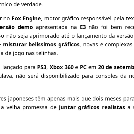
cnico de verdade.
ar no
Fox Engine
, motor gráfico responsável pela tex
versão demo
apresentada na
E3
não foi bem receb
aso não seja aprimorado até o lançamento da versão
de
misturar belíssimos gráficos
, novas e complexas
a de jogo nas telinhas.
a lançado para
PS3
,
Xbox 360
e
PC
em
20 de setemb
lava, não será disponibilizado para consoles da n
es japoneses têm apenas mais que dois meses para 
r a velha promessa de
juntar gráficos realistas
a 