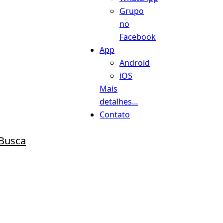
Grupo
no
Facebook
App
Android
iOS
Mais
detalhes...
Contato
Busca