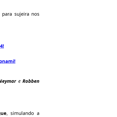
 para sujeira nos
4!
Konami!
Neymar
e
Robben
gue
, simulando a