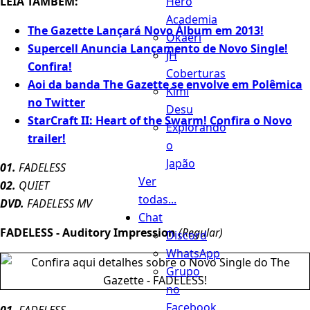
Hero
LEIA TAMBÉM:
Academia
The Gazette Lançará Novo Álbum em 2013!
Okaeri
Supercell Anuncia Lançamento de Novo Single!
JH
Confira!
Coberturas
Aoi da banda The Gazette se envolve em Polêmica
Kimi
no Twitter
Desu
StarCraft II: Heart of the Swarm! Confira o Novo
Explorando
trailer!
o
Japão
01.
FADELESS
Ver
02.
QUIET
todas...
DVD.
FADELESS MV
Chat
FADELESS - Auditory Impression
(Regular)
Discord
WhatsApp
Grupo
no
Facebook