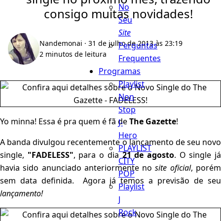
No
consigo muitas novidades!
Seu
Site
Nandemonai
· 31 de julho de 2013 às 23:19
Perguntas
2 minutos de leitura
Frequentes
Programas
Playlist
Non
Stop
Yo minna! Essa é pra quem é fã de
The Gazette
!
J-
Hero
A banda divulgou recentemente o lançamento de seu novo
PLAYLIST
single,
"FADELESS"
, para o dia
21 de agosto
. O single j
CITY
havia sido anunciado anteriormente no
site oficial
, poré
POP
sem data definida. Agora já temos a previsão de seu
Playlist
lançamento!
J
Rock