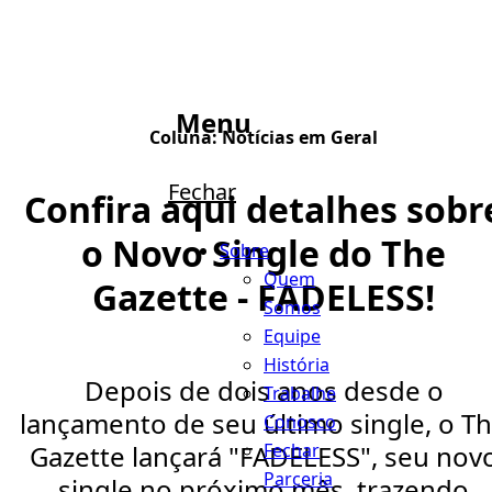
Menu
Coluna:
Notícias em Geral
Fechar
Confira aqui detalhes sobr
o Novo Single do The
Sobre
Quem
Gazette - FADELESS!
Somos
Equipe
História
Depois de dois anos desde o
Trabalhe
lançamento de seu último single, o T
Conosco
Fechar
Gazette lançará "FADELESS", seu nov
Parceria
single no próximo mês, trazendo