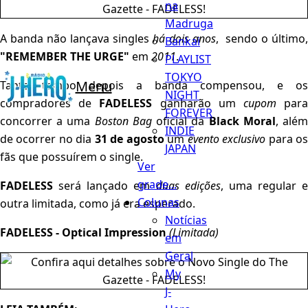
na
Madruga
A banda não lançava singles
há dois anos
, sendo o último
Bankai
"REMEMBER THE URGE"
em
2011
.
PLAYLIST
TOKYO
Menu
Tanto tempo depois a banda compensou, e os
NIGHT
compradores de
FADELESS
ganharão um
cupom
par
FOREVER
concorrer a uma
Boston Bag
oficial da
Black Moral
, alé
INDIE
de ocorrer no dia
31 de agosto
um
evento exclusivo
para o
JAPAN
fãs que possuírem o single.
Ver
grade...
FADELESS
será lançado em
duas edições
, uma regular e
Colunas
outra limitada, como já era esperado.
Notícias
FADELESS - Optical Impression
(Limitada)
em
Geral
My
J-