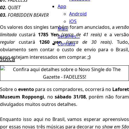
01.
FADELESS
App
02.
QUIET
Android
03.
FORBIDDEN BEAVER
iOS
Os valores dos singles também foram anunciados, a
versão
Mais
limitada
custará
1785 Yen
(cerca de 41 reais)
e a versã
detalhes...
regular
custará
1260 yen
(cerca de 30 reais)
. Tudo,
Contato
obviamento sem contar o custo de envio para o Brasil,
caso estejam interessados em comprar.
;)
Busca
Sobre o
evento
para os compradores, ocorrerá no
Laforet
Museum Roppongi
, no
sábado 31/08
, porém não fora
divulgados muitos outros detalhes.
Enquanto isso aqui no Brasil, vamos esperar apreensivos
por essas novas três músicas para decorar no
show em Sã