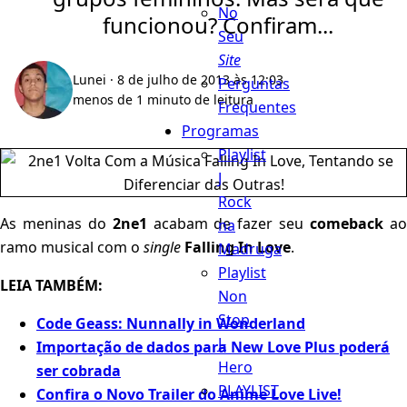
No
funcionou? Confiram...
Seu
Site
Lunei
· 8 de julho de 2013 às 12:03
Perguntas
menos de 1 minuto de leitura
Frequentes
Programas
Playlist
J
Rock
As meninas do
2ne1
acabam de fazer seu
comeback
a
na
ramo musical com o
single
Falling In Love
.
Madruga
Playlist
LEIA TAMBÉM:
Non
Stop
Code Geass: Nunnally in Wonderland
J-
Importação de dados para New Love Plus poderá
Hero
ser cobrada
PLAYLIST
Confira o Novo Trailer do Anime Love Live!