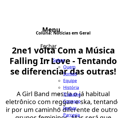
Menu
Coluna:
Notícias em Geral
Fechar
2ne1 volta Com a Música
Falling In Love - Tentando
Sobre
Quem
se diferenciar das outras!
Somos
Equipe
História
A Girl Band mescla o já habitual
Trabalhe
eletrônico com reggae e ska, tentand
Conosco
Fechar
ir por um caminho diferente de outro
Parceria
grupos femininos. Mas será que