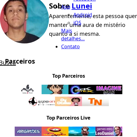
Sobre
Lunei
App
Android
Aparentemente, esta pessoa quer
iOS
manter uma aura de mistério
Mais
quanto a si mesma.
detalhes...
Contato
Parceiros
Busca
Top Parceiros
Top Parceiros Live