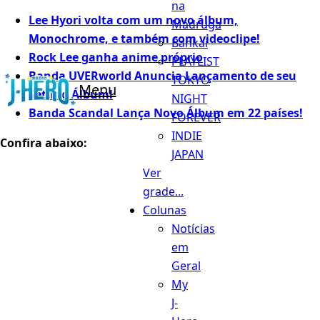
na
Lee Hyori volta com um novo álbum,
Madruga
Monochrome, e também com videoclipe!
Bankai
Rock Lee ganha anime próprio
PLAYLIST
Banda UVERworld Anuncia Lançamento de seu
TOKYO
Menu
Sétimo Álbum!
NIGHT
Banda Scandal Lança Novo Álbum em 22 países!
FOREVER
INDIE
Confira abaixo:
JAPAN
Ver
grade...
Colunas
Notícias
em
Geral
My
J-