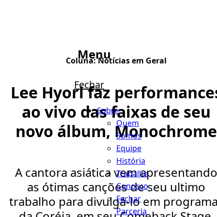
Menu
Coluna:
Notícias em Geral
Fechar
Lee Hyori faz performance
ao vivo das faixas de seu
Sobre
Quem
novo álbum, Monochrome
Somos
Equipe
História
A cantora asiática vem apresentand
Trabalhe
as ótimas canções de seu ultimo
Conosco
Fechar
trabalho para divulgá-lo em program
Parceria
da Coréia, em seu Comeback Stage.