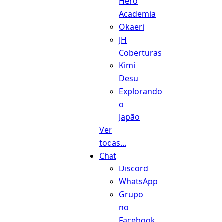
Hero
Academia
Okaeri
JH
Coberturas
Kimi
Desu
Explorando
o
Japão
Ver
todas...
Chat
Discord
WhatsApp
Grupo
no
Facebook