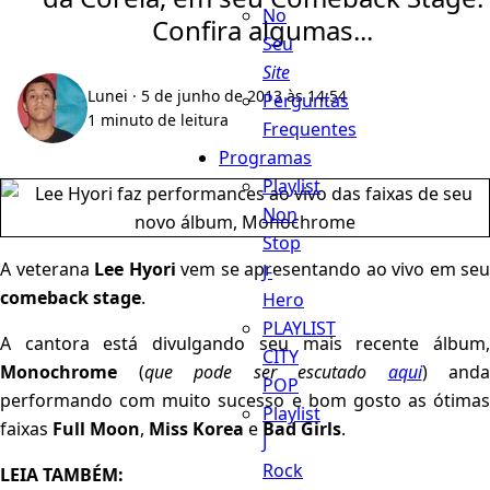
No
Confira algumas...
Seu
Site
Lunei
· 5 de junho de 2013 às 14:54
Perguntas
1 minuto de leitura
Frequentes
Programas
Playlist
Non
Stop
A veterana
Lee Hyori
vem se apresentando ao vivo em seu
J-
comeback stage
.
Hero
PLAYLIST
A cantora está divulgando seu mais recente álbum,
CITY
Monochrome
(
que pode ser escutado
aqui
) anda
POP
performando com muito sucesso e bom gosto as ótimas
Playlist
faixas
Full Moon
,
Miss Korea
e
Bad Girls
.
J
Rock
LEIA TAMBÉM: