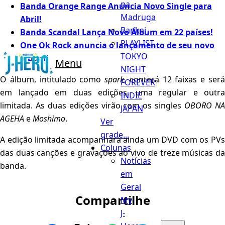
na
Banda Orange Range Anuncia Novo Single para
Madruga
Abril!
Bankai
Banda Scandal Lança Novo Álbum em 22 países!
PLAYLIST
One Ok Rock anuncia o lançamento de seu novo
TOKYO
álbum!
Menu
NIGHT
O álbum, intitulado como
spark
, conterá 12 faixas e ser
FOREVER
em lançado em duas edições, uma regular e outra
INDIE
limitada. As duas edições virão com os singles
OBORO N
JAPAN
AGEHA
e
Moshimo
.
Ver
grade...
A edição limitada acompanhará ainda um DVD com os PVs
Colunas
das duas canções e gravações ao vivo de treze músicas da
Notícias
banda.
em
Geral
Compartilhe
My
J-