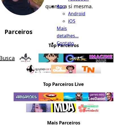
quanto a si mesma.
App
Android
iOS
Mais
Parceiros
detalhes...
Contato
Top Parceiros
Busca
Top Parceiros Live
Mais Parceiros