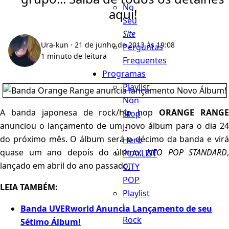
No
aqui!
Seu
Site
Ura-kun
· 21 de junho de 2013 às 19:08
Perguntas
1 minuto de leitura
Frequentes
Programas
Playlist
Non
A banda japonesa de rock/hip hop
ORANGE RANG
Stop
anunciou o lançamento de um novo álbum para o dia 24
J-
do próximo mês. O álbum será o décimo da banda e virá
Hero
quase um ano depois do último,
NEO POP STANDARD
,
PLAYLIST
lançado em abril do ano passado.
CITY
POP
LEIA TAMBÉM:
Playlist
J
Banda UVERworld Anuncia Lançamento de seu
Rock
Sétimo Álbum!