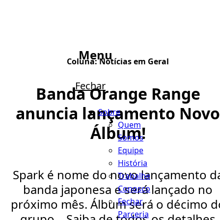
Menu
Coluna:
Notícias em Geral
Fechar
Banda Orange Range
anuncia lançamento Novo
Sobre
Quem
Álbum!
Somos
Equipe
História
Spark é nome do novo lançamento d
Trabalhe
banda japonesa e será lançado no
Conosco
Fechar
próximo mês. Álbum será o décimo d
Parceria
grupo... Saiba de todos os detalhes