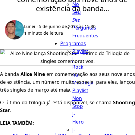
No
existência da banda...
Seu
Site
Lunei
· 5 de junho de 2013 às 15:30
Perguntas
1 minuto de leitura
Frequentes
Programas
Playlist
J
Rock
A banda
Alice Nine
em comemoração aos seus nove ano
na
de existência, um número muito especial para eles, lançou
Madruga
três singles de março até maio.
Playlist
Non
O último da trilogia já está disponível, se chama
Shooting
Stop
Star
.
J-
Hero
LEIA TAMBÉM:
J-