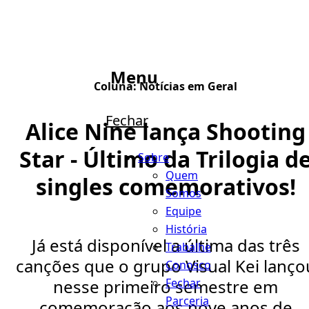
Menu
Coluna:
Notícias em Geral
Fechar
Alice Nine lança Shooting
Star - Último da Trilogia d
Sobre
Quem
singles comemorativos!
Somos
Equipe
História
Já está disponível a última das três
Trabalhe
canções que o grupo Visual Kei lanço
Conosco
Fechar
nesse primeiro semestre em
Parceria
comemoração aos nove anos de