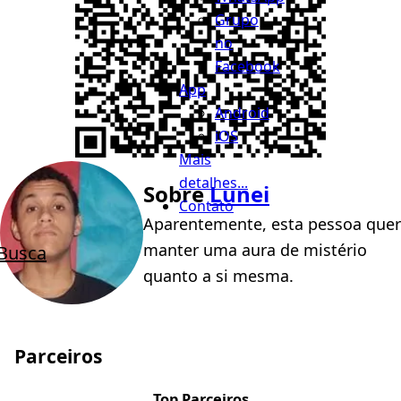
Grupo
no
Facebook
App
Android
iOS
Mais
detalhes...
Sobre
Lunei
Contato
Aparentemente, esta pessoa quer
manter uma aura de mistério
Busca
quanto a si mesma.
Parceiros
Top Parceiros