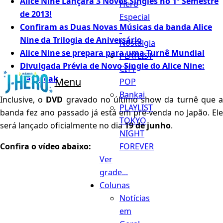
Alice Nine Lançará 3 Novos Singles no 1º Semestre
Hero
de 2013!
Especial
Confiram as Duas Novas Músicas da banda Alice
-
Nine da Trilogia de Aniversário
Nostalgia
Alice Nine se prepara para uma Turnê Mundial
PLAYLIST
Divulgada Prévia de Novo Single do Alice Nine:
CITY
Daybreak
Menu
POP
Bankai
Inclusive, o
DVD
gravado no último show da turnê que 
PLAYLIST
banda fez ano passado já está em pré-venda no Japão. Ele
TOKYO
será lançado oficialmente no dia
19 de junho
.
NIGHT
FOREVER
Confira o vídeo abaixo:
Ver
grade...
Colunas
Notícias
em