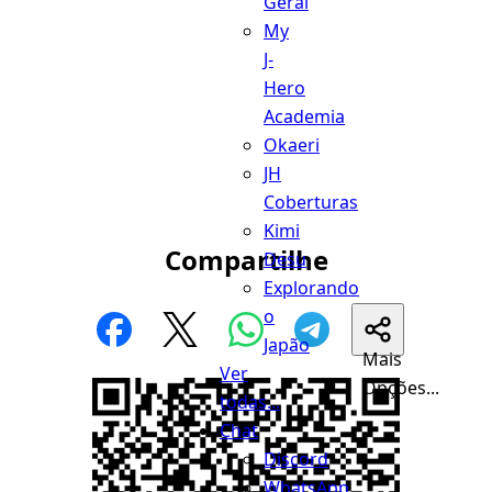
Geral
My
J-
Hero
Academia
Okaeri
JH
Coberturas
Kimi
Compartilhe
Desu
Explorando
o
Japão
Mais
Ver
Opções...
todas...
Chat
Discord
WhatsApp