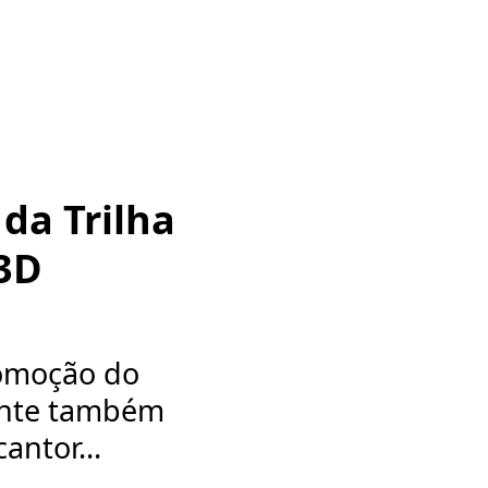
da Trilha
 3D
romoção do
sente também
antor...