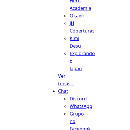
Hero
Academia
Okaeri
JH
Coberturas
Kimi
Desu
Explorando
o
Japão
Ver
todas...
Chat
Discord
WhatsApp
Grupo
no
Facebook