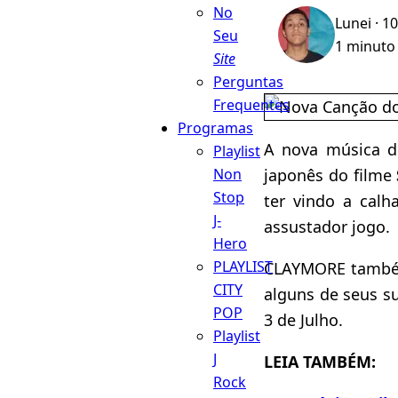
No
Lunei
· 1
Seu
1 minuto 
Site
Perguntas
Frequentes
Programas
A nova música 
Playlist
japonês do filme
Non
Stop
ter vindo a cal
J-
assustador jogo.
Hero
PLAYLIST
CLAYMORE também
CITY
alguns de seus s
POP
3 de Julho.
Playlist
J
LEIA TAMBÉM:
Rock