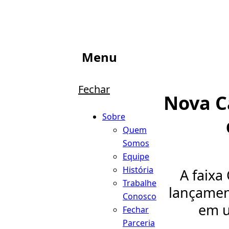
Menu
Fechar
Nova C
Sobre
Quem
Somos
Equipe
História
A faix
Trabalhe
lançamen
Conosco
em u
Fechar
Parceria