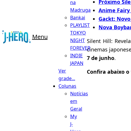
Próximo Sile
na
Anime Fairy
Madruga
Bankai
Gackt: Novo
PLAYLIST
Nova Boyban
TOKYO
Menu
NIGHT
Silent Hill: Rev
FOREVER
cinemas japoneses
INDIE
7 de junho
.
JAPAN
Ver
Confira abaixo o
grade...
Colunas
Notícias
em
Geral
My
J-