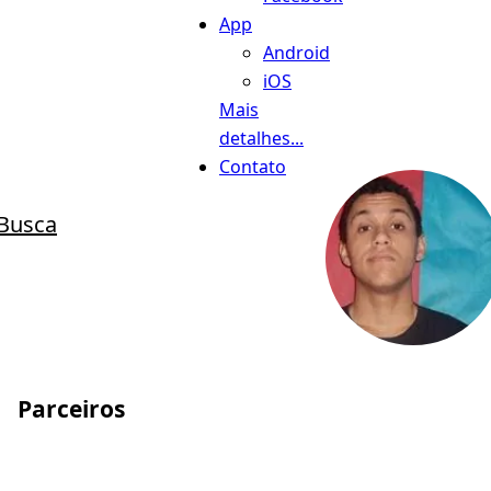
App
Android
iOS
Mais
detalhes...
Contato
Busca
Parceiros