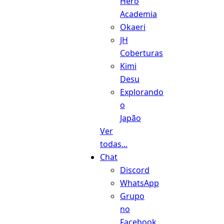
Hero
Academia
Okaeri
JH
Coberturas
Kimi
Desu
Explorando
o
Japão
Ver
todas...
Chat
Discord
WhatsApp
Grupo
no
Facebook