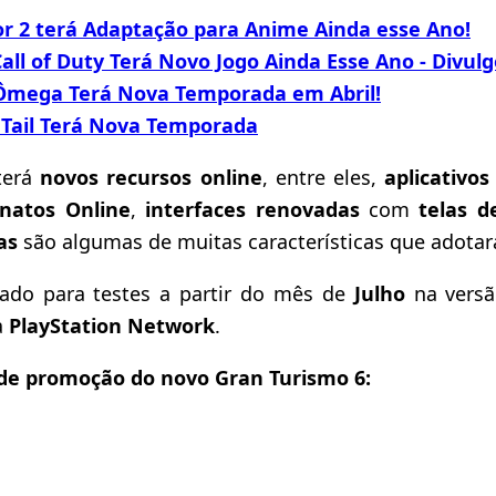
or 2 terá Adaptação para Anime Ainda esse Ano!
all of Duty Terá Novo Jogo Ainda Esse Ano - Divulg
 Ômega Terá Nova Temporada em Abril!
 Tail Terá Nova Temporada
terá
novos recursos online
, entre eles,
aplicativos
natos Online
,
interfaces renovadas
com
telas d
as
são algumas de muitas características que adotar
rado para testes a partir do mês de
Julho
na versã
a
PlayStation Network
.
r de promoção do novo Gran Turismo 6: