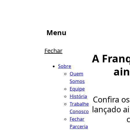
Menu
Fechar
A Fran
Sobre
ain
Quem
Somos
Equipe
História
Confira o
Trabalhe
lançado ai
Conosco
c
Fechar
Parceria