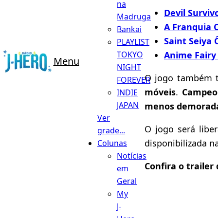
na
Devil Surviv
Madruga
A Franquia C
Bankai
Saint Seiya
PLAYLIST
Anime Fairy
TOKYO
Menu
NIGHT
O jogo também 
FOREVER
móveis
.
Campeo
INDIE
JAPAN
menos demorad
Ver
O jogo será libe
grade...
disponibilizada n
Colunas
Notícias
Confira o traile
em
Geral
My
J-