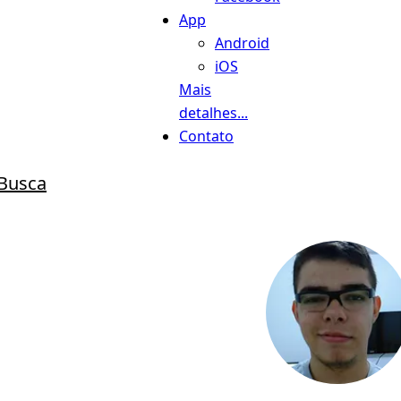
App
Android
iOS
Mais
detalhes...
Contato
Busca