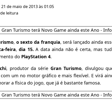
· 21 de maio de 2013 às 01:05
de leitura
urismo
,
o sexto da franquia
, será lançado ainda es
a-feira
,
dia 15.
A data ainda não é certa, mas tud
amento do
PlayStation 4
.
chi
, produtor da série
Gran Turismo
, divulgou q
com um no motor gráfico e mais flexível. E virá a
orar a física do jogo, que já é bastante famosa.