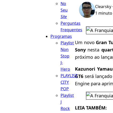
No
Clearsky
Seu
1 minuto 
Site
Perguntas
Frequentes
Programas
Um novo
Gran T
Playlist
Sony
nesta
quart
Non
Stop
próximo ao lanç
J-
Kazunori Yamau
Hero
PLAYLIST
GT6
será lançado 
CITY
Engine para aprim
POP
Playlist
J
LEIA TAMBÉM:
Rock