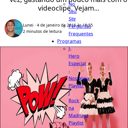
No
videoclipe. Vejam...
Seu
Site
Lunei
· 4 de janeiro de 2016 às 18:55
Perguntas
2 minutos de leitura
Frequentes
Programas
J-
Hero
Especial
-
Nostalgia
Playlist
J
Rock
na
Madruga
Playlist