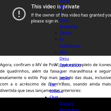
Geral
My
J-
Hero
Academia
Okaeri
JH
Coberturas
Kimi
Desu
Agora, confiram o MV de PoW!, que está repleto de ícones
Explorando
de quadrinhos, além da faixa ser maravilhosa e seguir
o
exatamente o estilo Pop mais pesado das duas, inclusive
Japão
com a o acréscimo de
Drum’n’Bass
, soando ainda mais
Ver
divertida que seus lançamentos anteriores:
todas...
Chat
Discord
WhatsApp