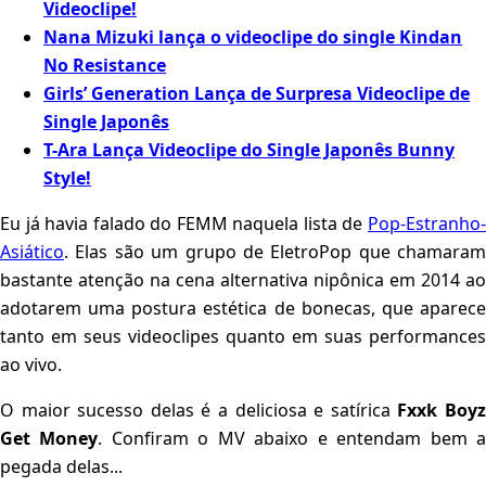
Videoclipe!
Nana Mizuki lança o videoclipe do single Kindan
No Resistance
Girls’ Generation Lança de Surpresa Videoclipe de
Single Japonês
T-Ara Lança Videoclipe do Single Japonês Bunny
Style!
Eu já havia falado do FEMM naquela lista de
Pop-Estranho-
Asiático
. Elas são um grupo de EletroPop que chamaram
bastante atenção na cena alternativa nipônica em 2014 ao
adotarem uma postura estética de bonecas, que aparece
tanto em seus videoclipes quanto em suas performances
ao vivo.
O maior sucesso delas é a deliciosa e satírica
Fxxk Boy
Get Money
. Confiram o MV abaixo e entendam bem 
pegada delas...