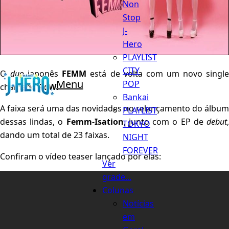
Non
Stop
J-
Hero
PLAYLIST
CITY
O
duo
japonês
FEMM
está de volta com um novo singl
Menu
POP
chamado
PoW!
Bankai
A faixa será uma das novidades no relançamento do álbum
PLAYLIST
dessas lindas, o
Femm-Isation
, junto com o EP de
debut
TOKYO
dando um total de 23 faixas.
NIGHT
FOREVER
Confiram o vídeo teaser lançado por elas:
Ver
grade...
Colunas
Notícias
em