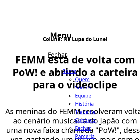
Menu
Coluna:
Na Lupa do Lunei
Fechar
FEMM está de volta com
PoW! e abrindo a carteira
Sobre
Quem
para o videoclipe
Somos
Equipe
História
As meninas do FEMM resolveram volt
Trabalhe
ao cenário musical lá do Japão com
Conosco
Fechar
uma nova faixa chamada "PoW!", des
Parceria
vez, gastando um pouco mais com o