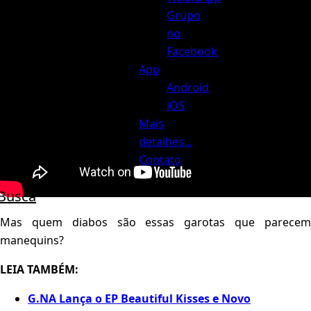
Grupo
no
Facebook
App
Android
iOS
Mais
detalhes...
Contato
Busca
Mas quem diabos são essas garotas que parecem
manequins?
LEIA TAMBÉM:
G.NA Lança o EP Beautiful Kisses e Novo