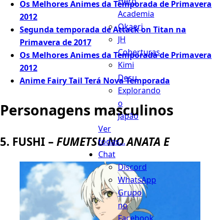
Hero
Os Melhores Animes da Temporada de Primavera
Academia
2012
Okaeri
Segunda temporada de Attack on Titan na
JH
Primavera de 2017
Coberturas
Os Melhores Animes da Temporada de Primavera
Kimi
2012
Desu
Anime Fairy Tail Terá Nova Temporada
Explorando
o
Personagens masculinos
Japão
Ver
5. FUSHI –
FUMETSU NO ANATA E
todas...
Chat
Discord
WhatsApp
Grupo
no
Facebook