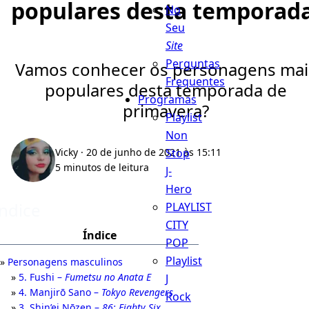
populares desta temporada
No
Seu
Site
Perguntas
Vamos conhecer os personagens mai
Frequentes
populares desta temporada de
Programas
primavera?
Playlist
Non
Stop
Vicky
· 20 de junho de 2021 às 15:11
5 minutos de leitura
J-
Hero
Índice
PLAYLIST
CITY
Índice
POP
Playlist
Personagens masculinos
5. Fushi –
Fumetsu no Anata E
J
4. Manjirō Sano –
Tokyo Revengers
Rock
3. Shin’ei Nōzen –
86: Eighty Six