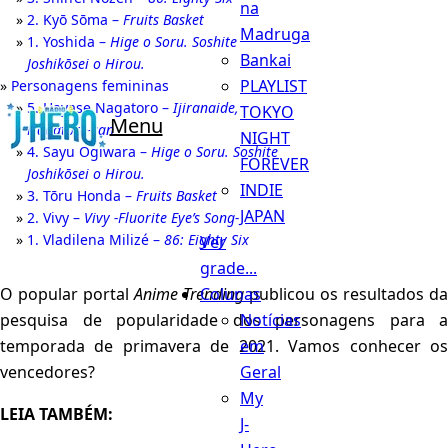
na
2. Kyō Sōma –
Fruits Basket
Madruga
1. Yoshida –
Hige o Soru. Soshite
Bankai
Joshikōsei o Hirou.
PLAYLIST
Personagens femininas
5. Hayase Nagatoro –
Ijiranaide,
TOKYO
Menu
Nagatoro-san
NIGHT
4. Sayu Ogiwara –
Hige o Soru. Soshite
FOREVER
Joshikōsei o Hirou.
INDIE
3. Tōru Honda –
Fruits Basket
JAPAN
2. Vivy –
Vivy -Fluorite Eye’s Song-
1. Vladilena Milizé –
86: Eighty Six
Ver
grade...
Colunas
O popular portal
Anime Trending
publicou os resultados da
Notícias
pesquisa de popularidade dos personagens para a
em
temporada de primavera de 2021. Vamos conhecer os
Geral
vencedores?
My
LEIA TAMBÉM:
J-