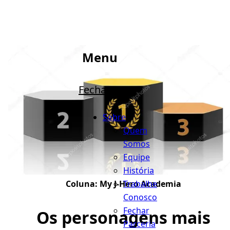
Menu
Fechar
Sobre
Quem
Somos
Equipe
História
Trabalhe
Coluna:
My J-Hero Academia
Conosco
Fechar
Os personagens mais
Parceria