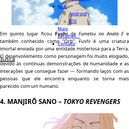
App
Android
iOS
Mais
Em quinto lugar ficou
Fushi
de
Fumetsu no Anata E
detalhes...
também conhecido como “Orb”. Fushi é uma criatura
Contato
imortal enviada por uma entidade misteriosa para a Terra.
O desenvolvimento como personagem foi muito elogiado,
Busca
devido às contínuas demonstrações de humanidade e as
interações que consegue fazer — formando laços com as
pessoas que ele encontra enquanto se torna mais
parecido com um humano.
4. MANJIRŌ SANO –
TOKYO REVENGERS