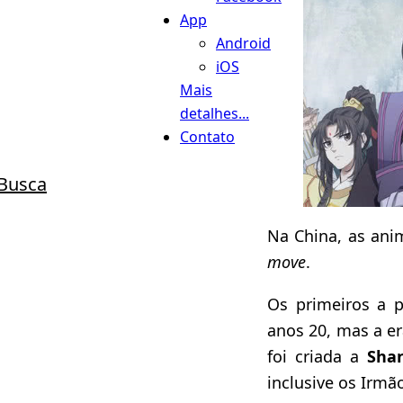
App
Android
iOS
Mais
detalhes...
Contato
Busca
Na China, as an
move
.
Os primeiros a 
anos 20, mas a e
foi criada a
Shan
inclusive os Irmã