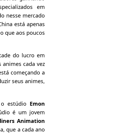
pecializados em
do nesse mercado
China está apenas
go que aos poucos
tade do lucro em
 animes cada vez
 está começando a
uzir seus animes,
 o estúdio
Emon
túdio é um jovem
liners Animation
a, que a cada ano