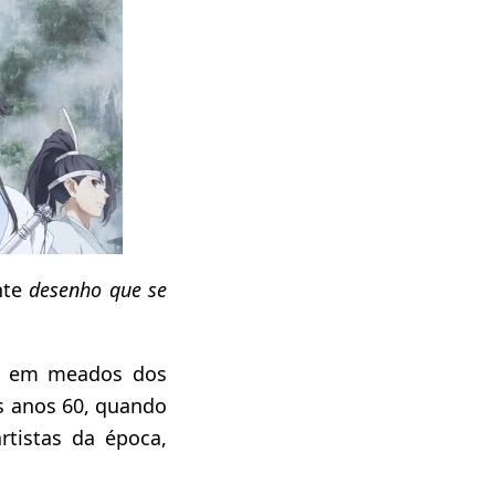
nte
desenho que se
àn em meados dos
s anos 60, quando
rtistas da época,