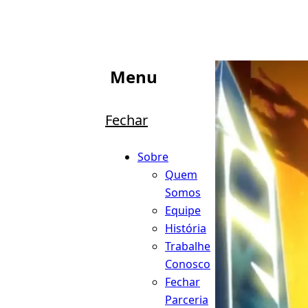
Menu
Fechar
Sobre
Quem
Somos
Equipe
História
Trabalhe
Conosco
Fechar
Parceria