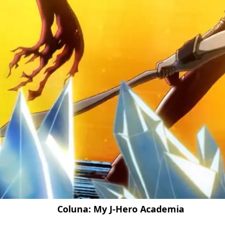
Coluna:
My J-Hero Academia