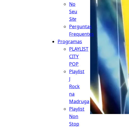
No
Seu
Site
Perguntas
Frequentes
Programas
PLAYLIST
CITY
POP
Playlist
J
Rock
na
Madruga
Playlist
Non
Stop