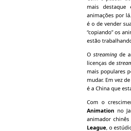
mais destaque 
animações por l
é o de vender su
“copiando” os an
estão trabalhand
O
streaming
de a
licenças de
strea
mais populares p
mudar. Em vez de
é a China que es
Com o crescime
Animation
no Ja
animador chinê
League
, o estúd