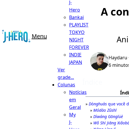
J-
A con
Hero
Bankai
PLAYLIST
TOKYO
Menu
Ani
NIGHT
FOREVER
INDIE
Haydaru
JAPAN
6 minutos
Ver
grade...
Índice
Colunas
Notícias
Índ
em
Dònghuàs
que você d
Geral
Módào Zǔshī
My
Dìwáng Gōnglüè
J-
Wǒ Shì Jiāng Xiǎobá