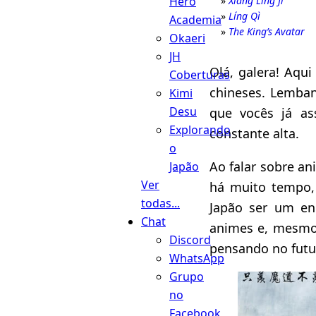
Xiàng Líng Jì
Hero
Líng Qì
Academia
The King’s Avatar
Okaeri
JH
Olá, galera! Aqu
Coberturas
chineses. Lemba
Kimi
Desu
que vocês já a
Explorando
constante alta.
o
Ao falar sobre a
Japão
Ver
há muito tempo,
todas...
Japão ser um en
Chat
animes e, mesmo
Discord
pensando no futu
WhatsApp
Grupo
no
Facebook