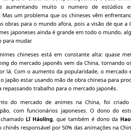
e aumentando muito o numero de estúdios es
á. Mas um problema que os chineses vêm enfrentan
as obras para o mundo afora, pois a visão de que a 
imes japoneses ainda é grande em todo o mundo, al
o para mudar.
nimes chineses está em constante alta: quase me
ming
do mercado japonês vem da China, tornando os
or lá. Com o aumento da popularidade, o mercado
 o Japão estar usando mão de obra chinesa para prod
ta repassando trabalho para o mercado japonês.
nto do mercado de animes na China, foi criado
pão, com funcionários japoneses. O dono do es
s chamado
Lǐ Háolíng
, que também é dono da
Hao
io chinês responsável por 50% das animações na Chin