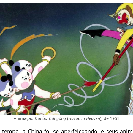
Animação
Dànào Tiāngōng
(
Havoc in Heaven
), de 1961
 tempo, a China foi se aperfeiçoando, e seus ani