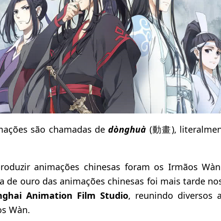
imações são chamadas de
dònghuà
(動畫), literalme
produzir animações chinesas foram os Irmãos W
ra de ouro das animações chinesas foi mais tarde no
ghai Animation Film Studio
, reunindo diversos a
os Wàn.