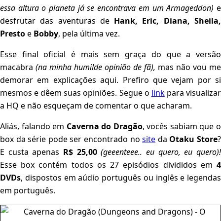
essa altura o planeta já se encontrava em um Armageddon)
desfrutar das aventuras de
Hank, Eric, Diana, Sheila
Presto
e
Bobby
, pela última vez.
Esse final oficial é mais sem graça do que a versão
macabra
(na minha humilde opinião de fã),
mas não vou me
demorar em explicações aqui. Prefiro que vejam por si
mesmos e dêem suas opiniões. Segue o
link
para visualiza
a HQ e não esqueçam de comentar o que acharam.
Aliás, falando em
Caverna do Dragão
, vocês sabiam que 
box da série pode ser encontrado no
site
da
Otaku Store
E custa apenas
R$ 25,00
(geeenteee.. eu quero, eu quero)
Esse box contém todos os 27 episódios divididos em
4
DVDs
, dispostos em aúdio português ou inglês e legendas
em português.