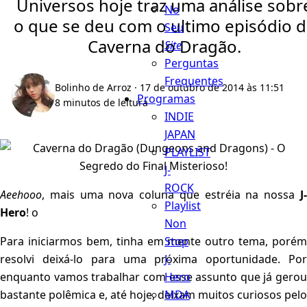
Universos hoje traz uma análise sobr
No
o que se deu com o ultimo episódio 
Seu
Caverna do Dragão.
Site
Perguntas
Frequentes
Bolinho de Arroz
· 17 de outubro de 2014 às 11:51
Programas
8 minutos de leitura
INDIE
JAPAN
PLAYLIST
J-
ROCK
Aeehooo
, mais uma nova coluna que estréia na nossa
J-
Playlist
Hero
! o
Non
Stop
Para iniciarmos bem, tinha em mente outro tema, porém
J-
resolvi deixá-lo para uma próxima oportunidade. Por
Hero
enquanto vamos trabalhar com esse assunto que já gerou
MDA
bastante polêmica e, até hoje, deixam muitos curiosos pelo