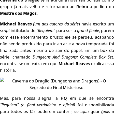
Caverna do Dragão
teria até uma nova temporada com o
grupo já mais velho e retornando ao
Reino
a pedido d
Mestre dos Magos
.
Michael Reaves
(um dos autores da série
) havia escrito u
script
intitulado de
“Requiem”
para ser o
grand finale
, poré
com esse encerramento brusco ele se perdeu, acabando
não sendo produzido para ir ao ar e a nova temporada foi
finalizada antes mesmo de sair do papel. Em um box da
série, chamado
Dungeons And Dragons: Complete Box Set,
encontra-se um extra em que
Michael Reaves
explica essa
história.
Mas, para nossa alegria, a
HQ
em que se encontr
“Requiem”
(o final verdadeiro e oficial)
foi disponibilizad
para todos os fãs poderem conferir, se apaziguar
(pois 