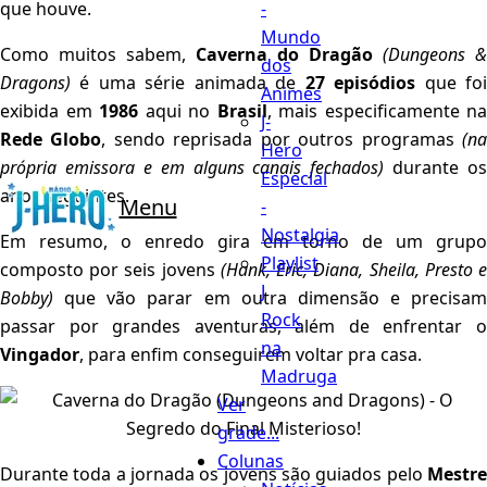
-
que houve.
Mundo
Como muitos sabem,
Caverna do Dragão
(Dungeons &
dos
Dragons)
é uma série animada de
27 episódios
que fo
Animes
exibida em
1986
aqui no
Brasil
, mais especificamente na
J-
Rede Globo
, sendo reprisada por outros programas
(n
Hero
própria emissora e em alguns canais fechados)
durante os
Especial
anos seguintes.
Menu
-
Nostalgia
Em resumo, o enredo gira em torno de um grupo
Playlist
composto por seis jovens
(Hank, Eric, Diana, Sheila, Presto 
J
Bobby)
que vão parar em outra dimensão e precisam
Rock
passar por grandes aventuras, além de enfrentar o
na
Vingador
, para enfim conseguirem voltar pra casa.
Madruga
Ver
grade...
Colunas
Durante toda a jornada os jovens são guiados pelo
Mestre