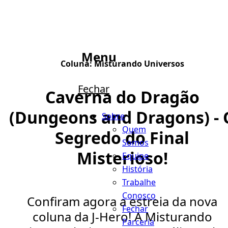
Menu
Coluna:
Misturando Universos
Fechar
Caverna do Dragão
(Dungeons and Dragons) - 
Sobre
Quem
Segredo do Final
Somos
Misterioso!
Equipe
História
Trabalhe
Conosco
Confiram agora a estreia da nova
Fechar
coluna da J-Hero! A Misturando
Parceria