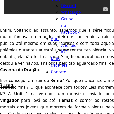
Discord
WhatsApp
Grupo
no
Enfim, voltando ao assunto, sabemos que a série ficou
Facebook
muito famosa no mundo inteiro e conseguiu atrair o
App
público até mesmo em suas reprises e com toda aquela
Android
polêmica durante sua estréia sobre ter muita violência. No
iOS
entanto, ela não foi finalizada. Sim, ficou inacabada e nos
Mais
deixou a ver navios, ansiosos pelo tão aguardado final de
detalhes...
Caverna do Dragão
.
Contato
Eles conseguiram sair do
Reino
? Por que nunca fizeram 
Busca
episódio final? O que acontece com todos? Eles morrem
lá? A
Unii
é na verdade um monstro enviado pel
Vingador
para levá-los até
Tiamat
e comer os restos
mortais dos jovens que morrem de forma violenta pelo
dragão de sete cabeças? Eles, na verdade, estão em coma