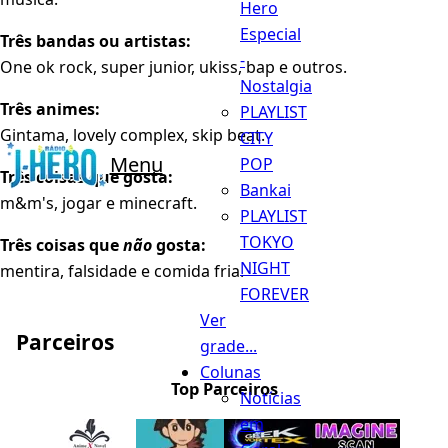
Hero
Especial
Três bandas ou artistas:
-
One ok rock, super junior, ukiss, bap e outros.
Nostalgia
Três animes:
PLAYLIST
Gintama, lovely complex, skip beat.
CITY
Menu
POP
Três coisas que gosta:
Bankai
m&m's, jogar e minecraft.
PLAYLIST
TOKYO
Três coisas que
não
gosta:
NIGHT
mentira, falsidade e comida fria.
FOREVER
Ver
Parceiros
grade...
Colunas
Top Parceiros
Notícias
em