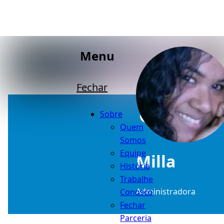
Menu
Fechar
Sobre
Quem
Somos
Equipe
Milla
História
Trabalhe
Administradora
Conosco
Fechar
Parceria