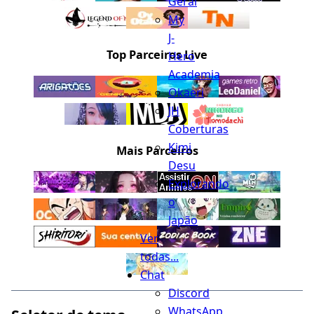
Geral
My
J-
Top Parceiros Live
Hero
Academia
Okaeri
JH
Coberturas
Kimi
Mais Parceiros
Desu
Explorando
o
Japão
Ver
todas...
Chat
Discord
WhatsApp