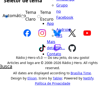
Seletor de tema
Grupo
no
Tema
Tema
Automático
Facebook
Claro
Escuro
App
Android
iOS
Mais
detalhes...
Contato
Rádio J-Hero v5.0 — Do seu jeito, do seu gosto!
Articles and logo are © 2008–2026 Rádio J-Hero. All rights
Busca
reserved.
All dates are displayed according to
Brasília Time
.
Design by
Elison
. Icons by
Tabler
. Powered by
Netlify
.
Política de Privacidade