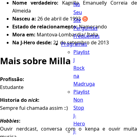
Nome verdadeiro:
Kamilla Emanuelly Correia d
No
Almeida
Seu
Nasceu a:
26 de abril de 1993 ♉️
Site
Estado de relacionamento:
Namorando
Perguntas
Mora em:
Mantova-Lombardia/ Italia
Frequentes
Na J-Hero desde:
21 de setembro de 2013
Programas
Playlist
Mais sobre Milla
J
Rock
na
Profissão:
Madruga
Estudante
Playlist
Non
Historia do
nick
:
Stop
Sempre fui chamada assim ::)
J-
Hobbies
:
Hero
Ouvir nerdcast, conversa com o kenpa e ouvir muita
J-
musica.