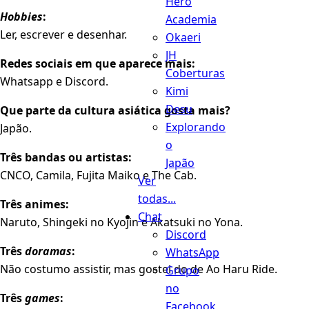
Hero
Hobbies
:
Academia
Ler, escrever e desenhar.
Okaeri
JH
Redes sociais em que aparece mais:
Coberturas
Whatsapp e Discord.
Kimi
Desu
Que parte da cultura asiática gosta mais?
Explorando
Japão.
o
Três bandas ou artistas:
Japão
CNCO, Camila, Fujita Maiko e The Cab.
Ver
todas...
Três animes:
Chat
Naruto, Shingeki no Kyojin e Akatsuki no Yona.
Discord
Três
doramas
:
WhatsApp
Não costumo assistir, mas gostei do de Ao Haru Ride.
Grupo
no
Três
games
:
Facebook