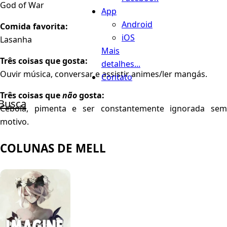
God of War
App
Android
Comida favorita:
iOS
Lasanha
Mais
Três coisas que gosta:
detalhes...
Ouvir música, conversar e assistir animes/ler mangás.
Contato
Três coisas que
não
gosta:
Busca
Cebola, pimenta e ser constantemente ignorada sem
motivo.
COLUNAS DE MELL