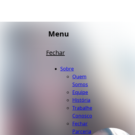
Menu
Fechar
Sobre
Quem
Somos
Equipe
História
Trabalhe
Conosco
Fechar
Parceria