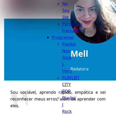
No
Seu
Site
Perguntas
Frequentes
Programas
Playlist
Mell
Non
Stop
J-
Redatora
Hero
PLAYLIST
CITY
POP
Sou sociável, aprendo rápido, empática e sei
Playlist
reconhecer meus erros, além de aprender com
J
eles.
Rock