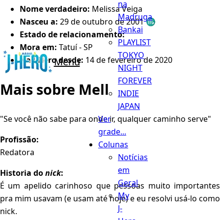
na
Nome verdadeiro:
Melissa Veiga
Madruga
Nasceu a:
29 de outubro de 2001 ♏️
Bankai
Estado de relacionamento:
PLAYLIST
Mora em:
Tatuí - SP
TOKYO
Na J-Hero desde:
14 de fevereiro de 2020
Menu
NIGHT
FOREVER
Mais sobre Mell
INDIE
JAPAN
Ver
"Se você não sabe para onde ir, qualquer caminho serve"
grade...
Profissão:
Colunas
Redatora
Notícias
em
Historia do
nick
:
Geral
É um apelido carinhoso que pessoas muito importantes
My
pra mim usavam (e usam até hoje) e eu resolvi usá-lo como
J-
nick.