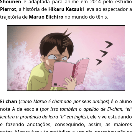
Shounen
e adaptada para anime em 2014 pelo estúdio
Pierrot
, a história de
Hikaru Katsuki
leva ao espectador 
trajetória de
Maruo Eiichiro
no mundo do tênis.
Ei-chan
(
como Maruo é chamado por seus amigos
) é o alun
nota A da escola (
por isso também o apelido de Ei-chan, “ei
lembra a pronúncia da letra “a” em inglês
), ele vive estudand
e fazendo anotações, conseguindo, assim, as maiores