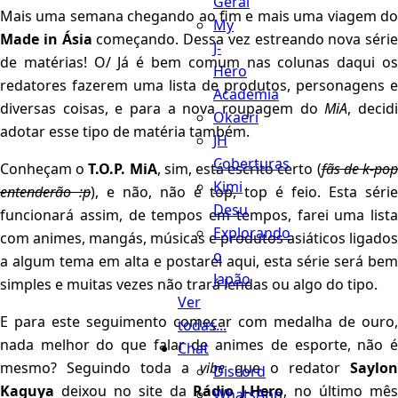
Geral
Mais uma semana chegando ao fim e mais uma viagem do
My
Made in Ásia
começando. Dessa vez estreando nova série
J-
de matérias! O/ Já é bem comum nas colunas daqui os
Hero
redatores fazerem uma lista de produtos, personagens e
Academia
diversas coisas, e para a nova roupagem do
MiA
, decid
Okaeri
adotar esse tipo de matéria também.
JH
Coberturas
Conheçam o
T.O.P. MiA
, sim, está escrito certo (
fãs de k-po
Kimi
entenderão :p
), e não, não é top, top é feio. Esta série
Desu
funcionará assim, de tempos em tempos, farei uma lista
Explorando
com animes, mangás, músicas e produtos asiáticos ligados
o
a algum tema em alta e postarei aqui, esta série será bem
Japão
simples e muitas vezes não trará lendas ou algo do tipo.
Ver
E para este seguimento começar com medalha de ouro,
todas...
nada melhor do que falar de animes de esporte, não é
Chat
mesmo? Seguindo toda a
vibe
que o redator
Saylon
Discord
Kaguya
deixou no site da
Rádio J-Hero
, no último mê
WhatsApp