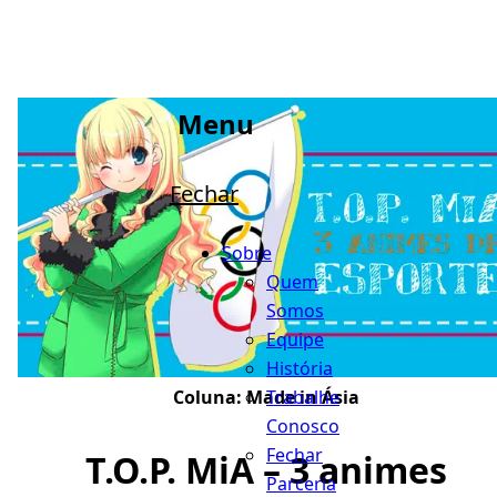
Menu
Fechar
Sobre
Quem
Somos
Equipe
História
Trabalhe
Coluna:
Made in Ásia
Conosco
Fechar
T.O.P. MiA – 3 animes
Parceria