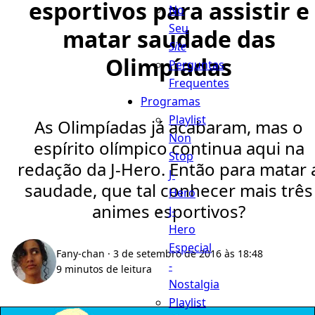
esportivos para assistir e
No
Seu
matar saudade das
Site
Olimpíadas
Perguntas
Frequentes
Programas
Playlist
As Olimpíadas já acabaram, mas o
Non
espírito olímpico continua aqui na
Stop
redação da J-Hero. Então para matar 
J-
saudade, que tal conhecer mais três
Hero
animes esportivos?
J-
Hero
Especial
Fany-chan
· 3 de setembro de 2016 às 18:48
-
9 minutos de leitura
Nostalgia
Playlist