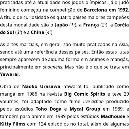
praticadas até a atualidade nos jogos olímpicos. Já o judô
feminino começou na competição de
Barcelona em 1992
A título de curiosidade os quatro países maiores campeões
desta modalidade são o
Japão
(
1º
), a
França
(
2º
), a
Coréi
do Sul
(
3º
) e a
China
(
4º
).
As artes marciais, em geral, são muito praticadas na Ásia,
sendo até uma referência desses países. Então estas lutas
sempre aparecem de alguma forma em animes e mangás,
principalmente em
shounens
. Mas não é o que se trata e
Yawara!
.
Obra de
Naoko Urasawa
, Yawara! foi publicado com
mangá em 1986 na revista
Big Comic Spirits
e teve 29
volumes, foi adaptado como filme
live-action
produzid
pelos estúdios
Toho Doga
e
Mycal Group
em 1989, 
também para anime em 1989 pelos estúdios
Madhouse
e
Kitty Films
com 124 episódios no total, além de alguma