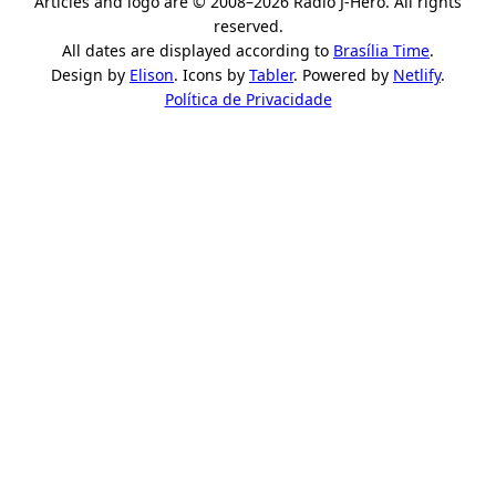
Articles and logo are © 2008–2026 Rádio J-Hero. All rights
reserved.
All dates are displayed according to
Brasília Time
.
Design by
Elison
. Icons by
Tabler
. Powered by
Netlify
.
Política de Privacidade