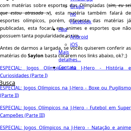
com matérias sobre esportes das Olímpiadas (
sim, eu sei
Grupo
que estou atrasada :v
), esta matéria também falará de
no
esportes olímpicos, porém, diferente das matérias já
Facebook
publicadas, esta focará em animes e esportes que não
App
possuem tanta popularidade assim.
Android
iOS
Antes de darmos a largada, se vocês quiserem conferir as
Mais
matérias do
Saylon
basta clicarem nos links abaixo, ok? ;)
detalhes...
Contato
ESPECIAL: Jogos Olímpicos na J-Hero - História e
Curiosidades (Parte I)
Busca
ESPECIAL: Jogos Olímpicos na J-Hero - Boxe ou Pugilismo
(Parte II)
ESPECIAL: Jogos Olímpicos na J-Hero - Futebol em Super
Campeões (Parte III)
ESPECIAL: Jogos Olímpicos na J-Hero - Natação e anime