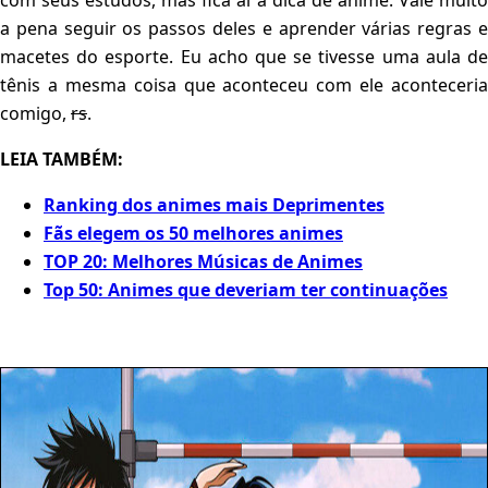
com seus estudos, mas fica aí a dica de anime. Vale muito
a pena seguir os passos deles e aprender várias regras e
macetes do esporte. Eu acho que se tivesse uma aula de
tênis a mesma coisa que aconteceu com ele aconteceria
comigo,
rs
.
LEIA TAMBÉM:
Ranking dos animes mais Deprimentes
Fãs elegem os 50 melhores animes
TOP 20: Melhores Músicas de Animes
Top 50: Animes que deveriam ter continuações