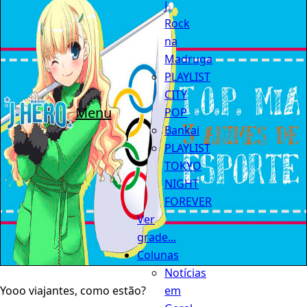
J
Rock
na
Madruga
PLAYLIST
CITY
Menu
POP
Bankai
PLAYLIST
TOKYO
NIGHT
FOREVER
Ver
grade...
Colunas
Notícias
em
Yooo viajantes, como estão?