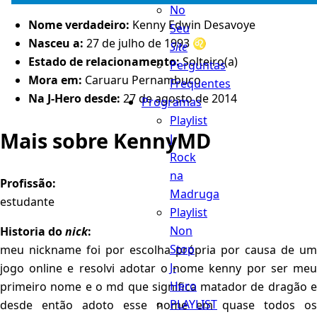
No
Nome verdadeiro:
Kenny Edwin Desavoye
Seu
Nasceu a:
27 de julho de 1993 ♌️
Site
Estado de relacionamento:
Solteiro(a)
Perguntas
Mora em:
Caruaru Pernambuco
Frequentes
Na J-Hero desde:
27 de agosto de 2014
Programas
Playlist
Mais sobre KennyMD
J
Rock
na
Profissão:
Madruga
estudante
Playlist
Non
Historia do
nick
:
Stop
meu nickname foi por escolha própria por causa de um
J-
jogo online e resolvi adotar o nome kenny por ser meu
Hero
primeiro nome e o md que significa matador de dragão e
PLAYLIST
desde então adoto esse nome em quase todos os