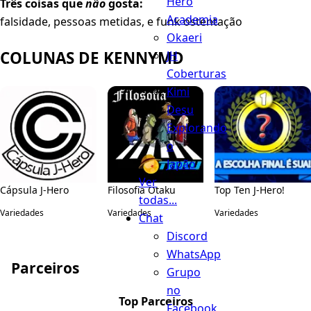
Hero
Três coisas que
não
gosta:
Academia
falsidade, pessoas metidas, e funk ostentação
Okaeri
COLUNAS DE KENNYMD
JH
Coberturas
Kimi
Desu
Explorando
o
Japão
Ver
Cápsula J-Hero
Filosofia Otaku
Top Ten J-Hero!
todas...
Variedades
Variedades
Variedades
Chat
Discord
WhatsApp
Parceiros
Grupo
no
Top Parceiros
Facebook