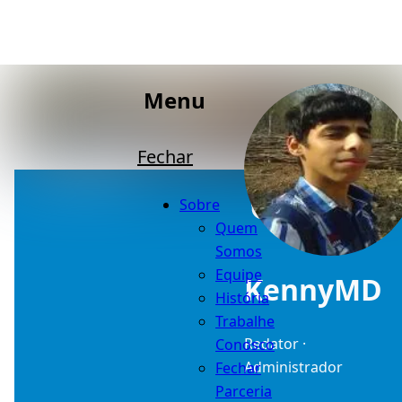
Menu
Fechar
Sobre
Quem
Somos
Equipe
KennyMD
História
Trabalhe
Redator ·
Conosco
Administrador
Fechar
Parceria