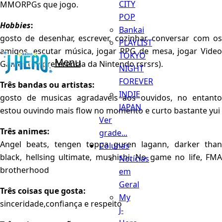
CITY
MMORPGs que jogo.
POP
Hobbies
:
Bankai
gosto de desenhar, escrever, cozinhar, conversar com os
PLAYLIST
amigos, escutar música, jogar RPG de mesa, jogar Video
TOKYO
Menu
Games (de preferencia da Nintendo rsrsrs).
NIGHT
FOREVER
Três bandas ou artistas:
INDIE
gosto de musicas agradaveis aos ouvidos, no entanto
JAPAN
estou ouvindo mais flow no momento e curto bastante yui
Ver
Três animes:
grade...
Angel beats, tengen toppa guren lagann, darker than
Colunas
black, hellsing ultimate, mushishi, No game no life, FMA
Notícias
brotherhood
em
Geral
Três coisas que gosta:
My
sinceridade,confiança e respeito
J-