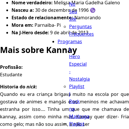
Nome verdadeiro:
Melissa Maria Gadelha Galeno
No
Nasceu a:
30 de dezembro de 1996 ♑️
Seu
Estado de relacionamento:
Namorando
Site
Mora em:
Parnaiba- Pi
Perguntas
Na J-Hero desde:
9 de abril de 2013
Frequentes
Programas
Mais sobre Kannay
J-
Hero
Especial
Profissão:
-
Estudante
Nostalgia
Playlist
Historia do
nick
:
J
Quando eu era criança brigava muito na escola por que
Rock
gostava de animes e mangás e os meninos me achavam
na
estranha por isso.... Tinha um que que me chamava de
Madruga
kannay, assim como minha mae, Kannay quer dizer- Fria
Playlist
como gelo; mas não sou assim, a não ser