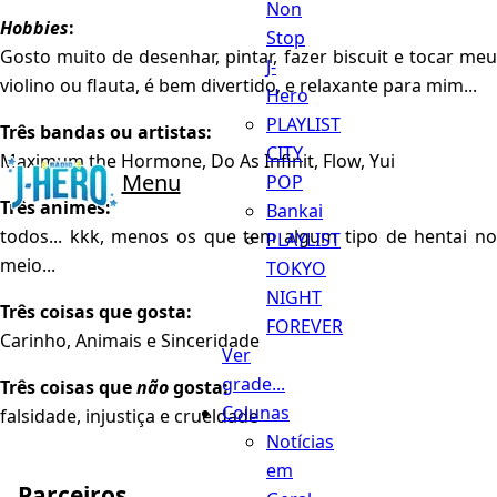
Non
Hobbies
:
Stop
Gosto muito de desenhar, pintar, fazer biscuit e tocar meu
J-
violino ou flauta, é bem divertido, e relaxante para mim...
Hero
PLAYLIST
Três bandas ou artistas:
CITY
Maximum the Hormone, Do As Infinit, Flow, Yui
Menu
POP
Três animes:
Bankai
todos... kkk, menos os que tem algum tipo de hentai no
PLAYLIST
meio...
TOKYO
NIGHT
Três coisas que gosta:
FOREVER
Carinho, Animais e Sinceridade
Ver
grade...
Três coisas que
não
gosta:
Colunas
falsidade, injustiça e crueldade
Notícias
em
Parceiros