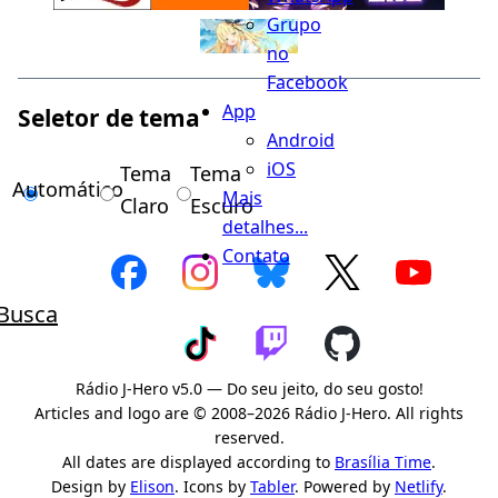
Grupo
no
Facebook
App
Seletor de tema
Android
iOS
Tema
Tema
Automático
Mais
Claro
Escuro
detalhes...
Contato
Busca
Rádio J-Hero v5.0 — Do seu jeito, do seu gosto!
Articles and logo are © 2008–2026 Rádio J-Hero. All rights
reserved.
All dates are displayed according to
Brasília Time
.
Design by
Elison
. Icons by
Tabler
. Powered by
Netlify
.