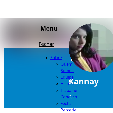
Menu
Fechar
Sobre
Quem
Somos
Equipe
Kannay
História
Trabalhe
DJ
Conosco
Fechar
Parceria