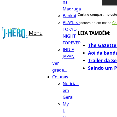
na
Madruga
Curta e compartilhe est
Bankai
PLAYLIST
Inscreva-se em nosso
Ca
TOKYO
Menu
LEIA TAMBÉM:
NIGHT
FOREVER
The Gazette
INDIE
Aoi da band
JAPAN
Trailer da S
Ver
Saindo um P
grade...
Colunas
Notícias
em
Geral
My
J-