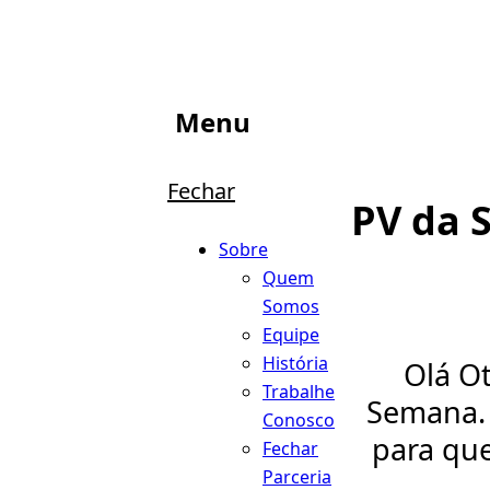
Menu
Fechar
PV da 
Sobre
Quem
Somos
Equipe
História
Olá O
Trabalhe
Semana. 
Conosco
para qu
Fechar
Parceria