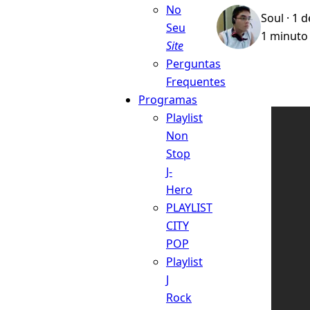
No
Soul
· 1 
Seu
1 minuto 
Site
Perguntas
Frequentes
Programas
Playlist
Non
Stop
J-
Hero
PLAYLIST
CITY
POP
Playlist
J
Rock