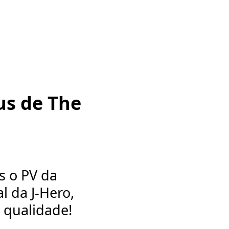
us de The
s o PV da
l da J-Hero,
 qualidade!