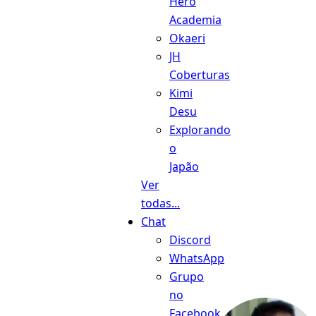
Hero
Academia
Okaeri
JH
Coberturas
Kimi
Desu
Explorando
o
Japão
Ver
todas...
Chat
Discord
WhatsApp
Grupo
no
Facebook