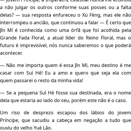
a não julgar os outros conforme suas posses ou a falta
delas? — sua resposta enfureceu o Xù Fèng, mas ele não
interrompeu o ancião, que continuou a falar — É certo que
Jǐn Mì é conhecida como uma órfã que foi acolhida pela
Grande Fada Floral, a atual líder do Reino Floral, mas o
futuro é imprevisível, nós nunca saberemos o que poderá
acontecer.
— Não me importa quem é essa Jǐn Mì, meu destino é me
casar com Suì Hé! Eu a amo e quero que seja ela com
quem passarei o resto da minha vida!
— Se a pequena Suì Hé fosse sua destinada, era o nome
dela que estaria ao lado do seu, porém este não é o caso.
Um riso de desprezo escapou dos lábios do jovem
Príncipe, que sacudiu a cabeça em negação a tudo que
ouviu do velho Yuè Lǎo.