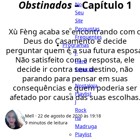
Obstinados
– Capítulo 1
No
Seu
Site
Perguntas
Xù Fèng acaba se encontrando com 
Frequentes
Deus do Casamento e decide
Programas
perguntar quem é a sua futura espos
J-
Não satisfeito com a resposta, ele
Hero
decide ir contra seu destino, não
Especial
parando para pensar em suas
-
Nostalgia
consequências e quem poderia ser
Playlist
afetado por causa das suas escolhas
J
Rock
Mell
· 22 de agosto de 2020 às 19:18
na
9 minutos de leitura
Madruga
Playlist