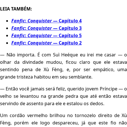
LEIA TAMBÉM:
Fanfic
:
Conquistar
— Capítulo 4
Fanfic
:
Conquistar
— Capítulo 3
Fanfic
:
Conquistar
— Capítulo 5
Fanfic
:
Conquistar
— Capítulo 2
— Não importa. É com Suì Heéque eu irei me casar — o
olhar da divindade mudou, ficou claro que ele estava
sentindo pena de Xù Fèng, e, por ser empático, uma
grande tristeza habitou em seu semblante.
— Então você jamais será feliz, querido jovem Príncipe — o
velho se levantou na grande pedra que até então estava
servindo de assento para ele e estalou os dedos.
Um cordão vermelho brilhou no tornozelo direito de Xù
Fèng, porém ele logo despareceu, já que este fio não