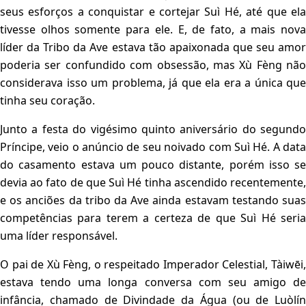
seus esforços a conquistar e cortejar Suì Hé, até que ela
tivesse olhos somente para ele. E, de fato, a mais nova
líder da Tribo da Ave estava tão apaixonada que seu amor
poderia ser confundido com obsessão, mas Xù Fèng não
considerava isso um problema, já que ela era a única que
tinha seu coração.
Junto a festa do vigésimo quinto aniversário do segundo
Príncipe, veio o anúncio de seu noivado com Suì Hé. A data
do casamento estava um pouco distante, porém isso se
devia ao fato de que Suì Hé tinha ascendido recentemente,
e os anciões da tribo da Ave ainda estavam testando suas
competências para terem a certeza de que Suì Hé seria
uma líder responsável.
O pai de Xù Fèng, o respeitado Imperador Celestial, Tàiwēi,
estava tendo uma longa conversa com seu amigo de
infância, chamado de Divindade da Água (ou de Luòlín