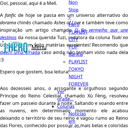
Non
Ooi, pessoal, aqui é a Mell.
Stop
A
fanfic
de hoje se passa em um universo alternativo d
J-
dorama
chinês chamado
Ashes of Love
e também teve com
Hero
inspiração um artigo chamado
O fio vermelho que une
PLAYLIST
destinos
da nossa querida Tuzi, redatora da coluna
Tsuki n
CITY
Usagi
, que tem feito matérias excelentes! Recomendo que
Menu
POP
deem uma olhada
caso ainda não tenham visto nada del
Bankai
:3
PLAYLIST
TOKYO
Espero que gostem, boa leitura!
NIGHT
FOREVER
Aos dezesseis anos, o arrogante e orgulhoso segundo
Ver
Príncipe do Reino Celestial, chamado Xù Fèng, resolveu
grade...
fazer um passeio durante a noite. Saltando e voando entre
Colunas
as nuvens, em determinado momento ele acabou
Notícias
deixando o território de seu reino e vagou rumo ao Reino
em
das Flores, conhecido por possuir as mais belas e coloridas