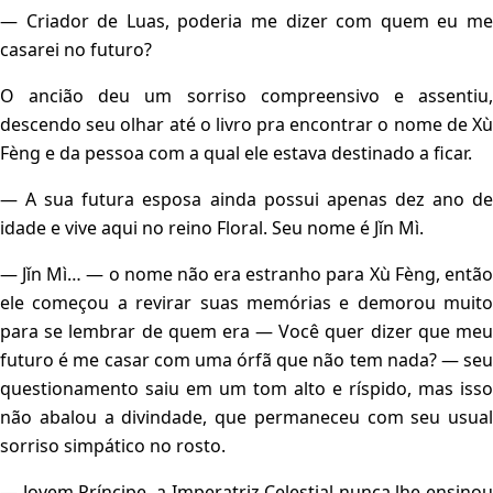
— Criador de Luas, poderia me dizer com quem eu me
casarei no futuro?
O ancião deu um sorriso compreensivo e assentiu,
descendo seu olhar até o livro pra encontrar o nome de Xù
Fèng e da pessoa com a qual ele estava destinado a ficar.
— A sua futura esposa ainda possui apenas dez ano de
idade e vive aqui no reino Floral. Seu nome é Jǐn Mì.
— Jǐn Mì… — o nome não era estranho para Xù Fèng, então
ele começou a revirar suas memórias e demorou muito
para se lembrar de quem era — Você quer dizer que meu
futuro é me casar com uma órfã que não tem nada? — seu
questionamento saiu em um tom alto e ríspido, mas isso
não abalou a divindade, que permaneceu com seu usual
sorriso simpático no rosto.
— Jovem Príncipe, a Imperatriz Celestial nunca lhe ensinou