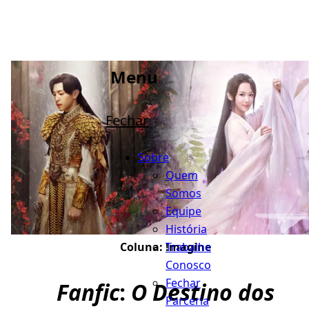
Menu
Fechar
Sobre
Quem
Somos
Equipe
História
Trabalhe
Coluna:
!magine
Conosco
Fechar
Fanfic
:
O Destino dos
Parceria