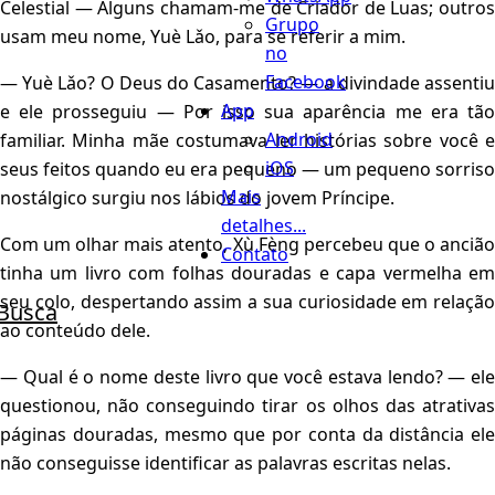
Celestial — Alguns chamam-me de Criador de Luas; outros
Grupo
usam meu nome, Yuè Lǎo, para se referir a mim.
no
Facebook
— Yuè Lǎo? O Deus do Casamento? — a divindade assentiu
App
e ele prosseguiu — Por isso sua aparência me era tão
Android
familiar. Minha mãe costumava ler histórias sobre você e
iOS
seus feitos quando eu era pequeno — um pequeno sorriso
Mais
nostálgico surgiu nos lábios do jovem Príncipe.
detalhes...
Com um olhar mais atento, Xù Fèng percebeu que o ancião
Contato
tinha um livro com folhas douradas e capa vermelha em
seu colo, despertando assim a sua curiosidade em relação
Busca
ao conteúdo dele.
— Qual é o nome deste livro que você estava lendo? — ele
questionou, não conseguindo tirar os olhos das atrativas
páginas douradas, mesmo que por conta da distância ele
não conseguisse identificar as palavras escritas nelas.