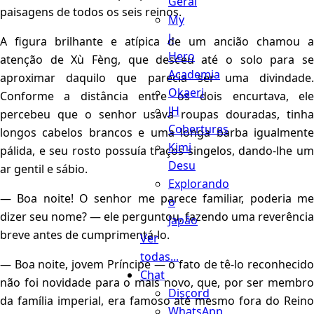
Geral
paisagens de todos os seis reinos.
My
J-
A figura brilhante e atípica de um ancião chamou a
Hero
atenção de Xù Fèng, que desceu até o solo para se
Academia
aproximar daquilo que parecia ser uma divindade.
Okaeri
Conforme a distância entre os dois encurtava, ele
JH
percebeu que o senhor usava roupas douradas, tinha
Coberturas
longos cabelos brancos e uma longa barba igualmente
Kimi
pálida, e seu rosto possuía traços singelos, dando-lhe um
Desu
ar gentil e sábio.
Explorando
— Boa noite! O senhor me parece familiar, poderia me
o
dizer seu nome? — ele perguntou, fazendo uma reverência
Japão
breve antes de cumprimentá-lo.
Ver
todas...
— Boa noite, jovem Príncipe — o fato de tê-lo reconhecido
Chat
não foi novidade para o mais novo, que, por ser membro
Discord
da família imperial, era famoso até mesmo fora do Reino
WhatsApp