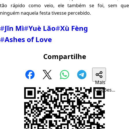
tão rápido como veio, ele também se foi, sem que
ninguém naquela festa tivesse percebido.
#
Jǐn Mì
#
Yuè Lǎo
#
Xù Fèng
#
Ashes of Love
Compartilhe
Mais
Opções...