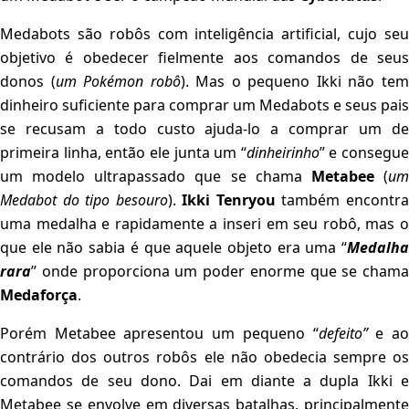
Medabots são robôs com inteligência artificial, cujo seu
objetivo é obedecer fielmente aos comandos de seus
donos (
um Pokémon robô
). Mas o pequeno Ikki não te
dinheiro suficiente para comprar um Medabots e seus pais
se recusam a todo custo ajuda-lo a comprar um de
primeira linha, então ele junta um “
dinheirinho
” e consegue
um modelo ultrapassado que se chama
Metabee
(
u
Medabot do tipo besouro
).
Ikki Tenryou
também encontr
uma medalha e rapidamente a inseri em seu robô, mas o
que ele não sabia é que aquele objeto era uma “
Medalha
rara
” onde proporciona um poder enorme que se chama
Medaforça
.
Porém Metabee apresentou um pequeno “
defeito”
e a
contrário dos outros robôs ele não obedecia sempre os
comandos de seu dono. Dai em diante a dupla Ikki e
Metabee se envolve em diversas batalhas, principalmente