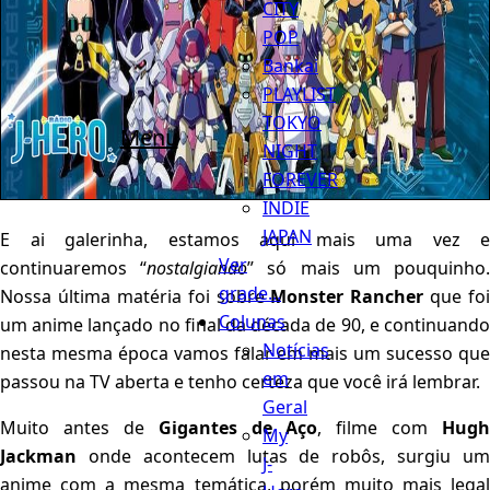
CITY
POP
Bankai
PLAYLIST
TOKYO
Menu
NIGHT
FOREVER
INDIE
JAPAN
E ai galerinha, estamos aqui mais uma vez e
Ver
continuaremos “
nostalgiando
” só mais um pouquinho
grade...
Nossa última matéria foi sobre
Monster Rancher
que foi
Colunas
um anime lançado no final da década de 90, e continuando
Notícias
nesta mesma época vamos falar em mais um sucesso que
em
passou na TV aberta e tenho certeza que você irá lembrar.
Geral
Muito antes de
Gigantes de Aço
, filme com
Hugh
My
Jackman
onde acontecem lutas de robôs, surgiu um
J-
anime com a mesma temática, porém muito mais legal