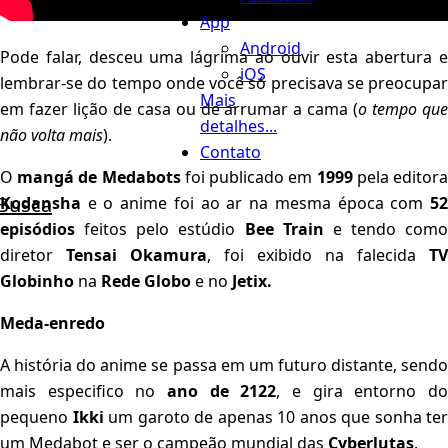
App
Android
Pode falar, desceu uma lágrima ao ouvir esta abertura e
iOS
lembrar-se do tempo onde você só precisava se preocupar
Mais
em fazer lição de casa ou de arrumar a cama (
o tempo qu
detalhes...
não volta mais
).
Contato
O
mangá de Medabots
foi publicado em
1999
pela editor
Busca
Kodansha
e o anime foi ao ar na mesma época com
52
episódios
feitos pelo estúdio
Bee Train
e tendo como
diretor
Tensai Okamura
, foi exibido na falecida
TV
Globinho
na
Rede Globo
e no
Jetix.
Meda-enredo
A história do anime se passa em um futuro distante, sendo
mais especifico no
ano de 2122
, e gira entorno d
pequeno
Ikki
um garoto de apenas 10 anos que sonha ter
um Medabot e ser o campeão mundial das
Cyberlutas
.