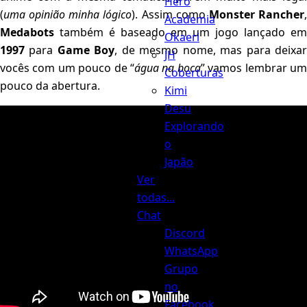
Hero
(
uma opinião minha lógico
). Assim como
Monster Rancher
Academia
Medabots
também é baseado em um jogo lançado em
Okaeri
1997
para
Game Boy
, de mesmo nome, mas para deixa
JH
vocês com um pouco de “
água na boca
” vamos lembrar u
Coberturas
pouco da abertura.
Kimi
Desu
Explorando
o
Japão
Ver
todas...
Chat
Discord
WhatsApp
Grupo
no
Facebook