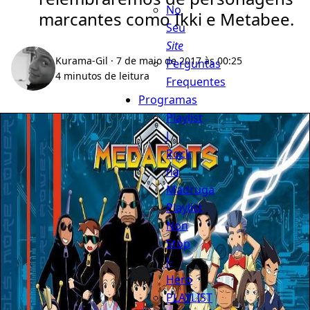
No
marcantes como Ikki e Metabee.
Seu
Site
Kurama-Gil
· 7 de maio de 2017 às 00:25
Perguntas
4 minutos de leitura
Frequentes
Programas
Playlist
J
Rock
na
Madruga
Playlist
Non
Stop
J-
Hero
PLAYLIST