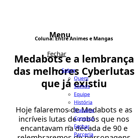
Menu
Coluna:
Entre Animes e Mangas
Fechar
Medabots e a lembrança
das melhores Cyberlutas
Sobre
Quem
que já existiu
Somos
Equipe
História
Hoje falaremos de Medabots e as
Trabalhe
incríveis lutas de robôs que nos
Conosco
Fechar
encantavam na década de 90 e
Parceria
relembraremos de personagens