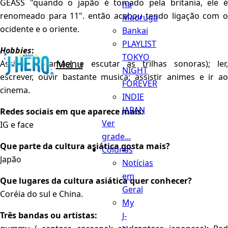
GEASS "quando o japão é tomado pela britania, ele é
na
renomeado para 11". então acabou tendo ligação com o
Madruga
ocidente e o oriente.
Bankai
PLAYLIST
Hobbies
:
TOKYO
Menu
Assistir doramas( e escutar as trilhas sonoras); ler,
NIGHT
escrever, ouvir bastante musica; assistir animes e ir ao
FOREVER
cinema.
INDIE
JAPAN
Redes sociais em que aparece mais:
Ver
IG e face
grade...
Que parte da cultura asiática gosta mais?
Colunas
Japão
Notícias
em
Que lugares da cultura asiática quer conhecer?
Geral
Coréia do sul e China.
My
Três bandas ou artistas:
J-