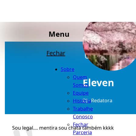
Menu
Fechar
Sobre
Quem
Eleven
Somos
Equipe
DJ · Redatora
História
Trabalhe
Conosco
Fechar
Sou legal.... mentira sou chata também kkkk
Parceria