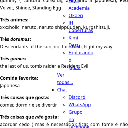
gummy ( cantora coreana); azu(cantora japonesa); Red
Hero
Velvet, Shinee, Standing Egg
Academia
Okaeri
Três animes:
JH
xxxxholic, naruto, naruto shippuuden, kuroshitsuji,
Coberturas
Kimi
Três
doramas
:
Desu
Descendants of the sun, doctor crush, Fight my way.
Explorando
Três
games
:
o
the last of us, tomb raider e Resident Evil
Japão
Ver
Comida favorita:
todas...
Japonesa
Chat
Discord
Três coisas que gosta:
WhatsApp
comer, dormir e se divertir
Grupo
Três coisas que
não
gosta:
no
acordar cedo ( mas é necessário); ficar com fome e não
Facebook