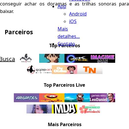
conseguir achar os doramas e as trilhas sonoras para
App
baixar.
Android
iOS
Mais
Parceiros
detalhes...
Contato
Top Parceiros
Busca
Top Parceiros Live
Mais Parceiros