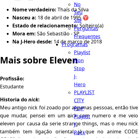
No
Nome verdadeiro:
Thaís da Silva
Seu
Nasceu a:
18 de abril de 1995 ♈️
Site
Estado de relacionamento:
Solteiro(a)
Perguntas
Mora em:
São Sebastião - SP
Frequentes
Na J-Hero desde:
14 de março de 2018
Programas
Playlist
Mais sobre Eleven
Non
Stop
J-
Profissão:
Hero
Estudante
PLAYLIST
Historia do
nick
:
CITY
Meu antigo nick foi zoado por algumas pessoas, então tive
POP
que mudar, pensei em um nick com numero e me veio
Playlist
eleven por causa da serie strange things, mas o meu nick
J
também tem ligação oriental, já que no anime CODE
Rock