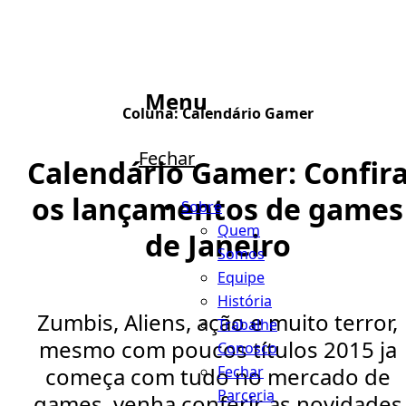
Menu
Coluna:
Calendário Gamer
Fechar
Calendário Gamer: Confir
os lançamentos de games
Sobre
Quem
de Janeiro
Somos
Equipe
História
Zumbis, Aliens, ação e muito terror,
Trabalhe
mesmo com poucos títulos 2015 ja
Conosco
Fechar
começa com tudo no mercado de
Parceria
games, venha conferir as novidades