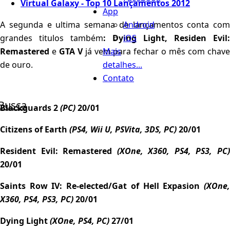
Virtual Galaxy - Top 10 Lançamentos 2012
App
Android
A segunda e ultima semana de lançamentos conta com
iOS
grandes titulos também
: Dying Light, Residen Evil:
Mais
Remastered
e
GTA V
já vem para fechar o mês com chav
detalhes...
de ouro.
Contato
Busca
Blackguards 2
(PC)
20/01
Citizens of Earth
(PS4, Wii U, PSVita, 3DS, PC)
20/01
Resident Evil: Remastered
(XOne, X360, PS4, PS3, PC
20/01
Saints Row IV: Re-elected/Gat of Hell Expasion
(XOne,
X360, PS4, PS3, PC)
20/01
Dying Light
(XOne, PS4, PC)
27/01