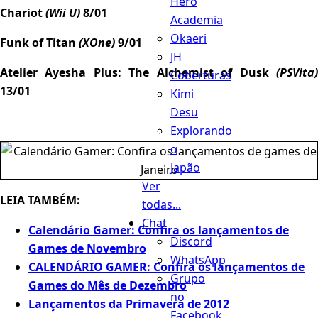
Hero
Chariot
(Wii U)
8/01
Academia
Okaeri
Funk of Titan
(XOne)
9/01
JH
Atelier Ayesha Plus: The Alchemist of Dusk
(PSVita)
Coberturas
13/01
Kimi
Desu
Explorando
o
Japão
Ver
LEIA TAMBÉM:
todas...
Chat
Calendário Gamer: Confira os lançamentos de
Discord
Games de Novembro
WhatsApp
CALENDÁRIO GAMER: Confira os lançamentos de
Grupo
Games do Mês de Dezembro
no
Lançamentos da Primavera de 2012
Facebook