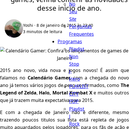
No
desse inicio de ano.
Seu
Site
Yoshi
· 8 de janeiro de 2015 às 23:40
Perguntas
3 minutos de leitura
Frequentes
Programas
Playlist
Non
Stop
2015 ano novo, vida nova e jogos novos! É assim que
J-
falamos no
Calendário Gamer,
com a chegada do novo
Hero
ano já temos vários jogos de peso confirmados, como
Th
PLAYLIST
Legend of Zelda
,
Halo, Mortal Kombat X
e muitos outro
CITY
que já trazem muita expectativa para 2015.
POP
Playlist
E com a chegada de Janeiro não é diferente, mesmo
J
trazendo poucos titulos sua lista está repleta de jogos
Rock
muito aguardados pelos jogadores, para os fãs de ação e