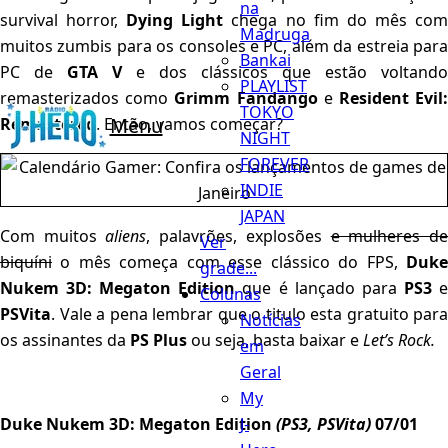
na
survival horror,
Dying Light
chega no fim do mês co
Madruga
muitos zumbis para os consoles e PC, além da estreia para
Bankai
PC de
GTA V
e dos clássicos que estão voltando
PLAYLIST
remasterizados como
Grimm Fandango
e
Resident Evil
TOKYO
Menu
Remastered
. Então, vamos começar?
NIGHT
FOREVER
INDIE
JAPAN
Com muitos
aliens
, palavrões, explosões
e mulheres d
Ver
biquíni
o mês começa com esse clássico do FPS,
Duke
grade...
Nukem 3D: Megaton Edition
que é lançado para
PS3
Colunas
PSVita
. Vale a pena lembrar que o titulo esta gratuito para
Notícias
os assinantes da
PS Plus
ou seja, basta baixar e
Let’s Rock.
em
Geral
My
J-
Duke Nukem 3D: Megaton Edition
(PS3, PSVita)
07/01