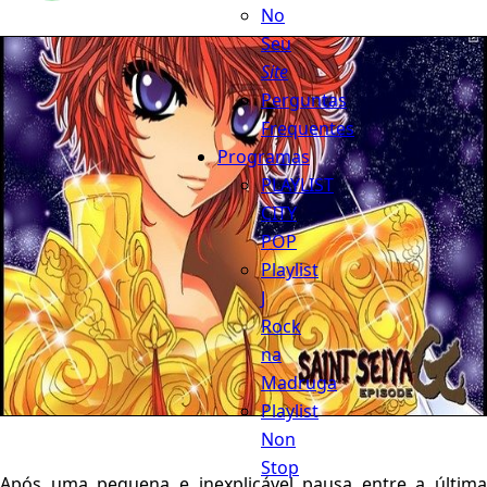
No
Seu
Site
Perguntas
Frequentes
Programas
PLAYLIST
CITY
POP
Playlist
J
Rock
na
Madruga
Playlist
Non
Stop
Após uma pequena e inexplicável pausa entre a última