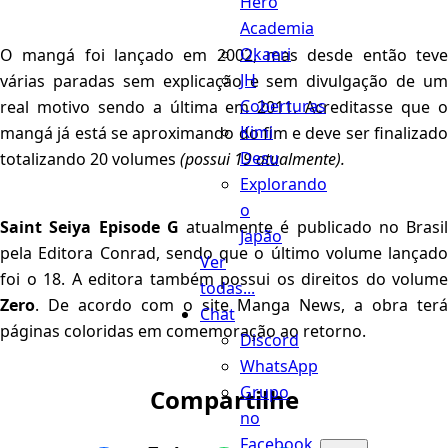
Hero
Academia
Okaeri
O mangá foi lançado em 2002, mas desde então teve
JH
várias paradas sem explicação e sem divulgação de um
Coberturas
real motivo sendo a última em 2011. Acreditasse que o
Kimi
mangá já está se aproximando do fim e deve ser finalizado
Desu
totalizando 20 volumes
(possui 19 atualmente).
Explorando
o
Saint Seiya Episode G
atualmente é publicado no Brasil
Japão
pela Editora Conrad, sendo que o último volume lançado
Ver
foi o 18. A editora também possui os direitos do volume
todas...
Zero
. De acordo com o site Manga News, a obra terá
Chat
páginas coloridas em comemoração ao retorno.
Discord
WhatsApp
Grupo
Compartilhe
no
Facebook