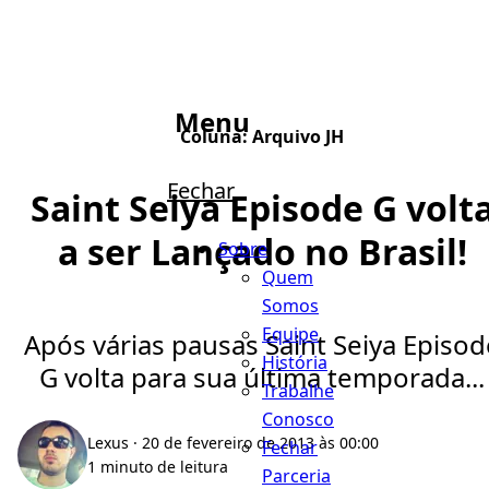
Menu
Coluna:
Arquivo JH
Fechar
Saint Seiya Episode G volt
a ser Lançado no Brasil!
Sobre
Quem
Somos
Equipe
Após várias pausas Saint Seiya Episod
História
G volta para sua última temporada...
Trabalhe
Conosco
Lexus
· 20 de fevereiro de 2013 às 00:00
Fechar
1 minuto de leitura
Parceria