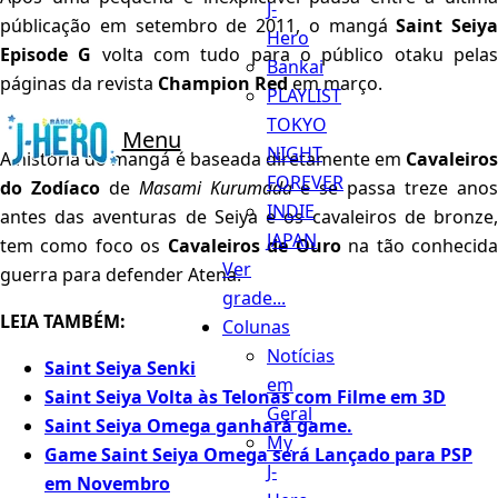
J-
públicação em setembro de 2011, o mangá
Saint Seiya
Hero
Episode G
volta com tudo para o público otaku pela
Bankai
páginas da revista
Champion Red
em março.
PLAYLIST
TOKYO
Menu
NIGHT
A história do mangá é baseada diretamente em
Cavaleiros
FOREVER
do Zodíaco
de
Masami Kurumada
e se passa treze ano
INDIE
antes das aventuras de Seiya e os cavaleiros de bronze,
JAPAN
tem como foco os
Cavaleiros de Ouro
na tão conhecid
Ver
guerra para defender Atena.
grade...
LEIA TAMBÉM:
Colunas
Notícias
Saint Seiya Senki
em
Saint Seiya Volta às Telonas com Filme em 3D
Geral
Saint Seiya Omega ganhará game.
My
Game Saint Seiya Omega será Lançado para PSP
J-
em Novembro