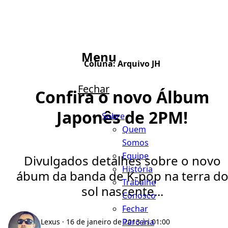
Menu
Coluna:
Arquivo JH
Fechar
Confira o novo Álbum
Japonês de 2PM!
Sobre
Quem
Somos
Equipe
Divulgados detalhes sobre o novo
História
ábum da banda de K-pop na terra d
Trabalhe
sol nascente...
Conosco
Fechar
Parceria
Lexus
· 16 de janeiro de 2013 às 01:00