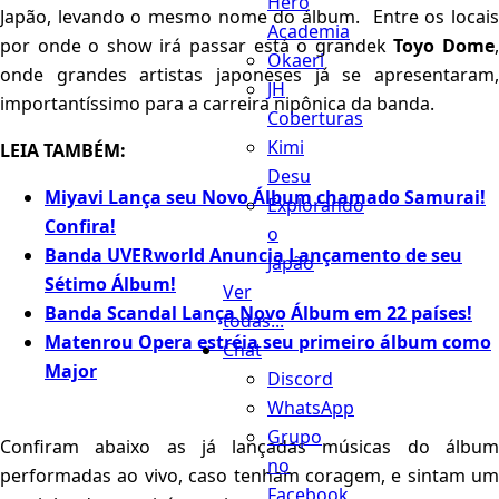
Hero
Japão, levando o mesmo nome do álbum. Entre os locais
Academia
por onde o show irá passar está o grandek
Toyo Dome
Okaeri
onde grandes artistas japoneses já se apresentaram,
JH
importantíssimo para a carreira nipônica da banda.
Coberturas
Kimi
LEIA TAMBÉM:
Desu
Miyavi Lança seu Novo Álbum chamado Samurai!
Explorando
Confira!
o
Banda UVERworld Anuncia Lançamento de seu
Japão
Sétimo Álbum!
Ver
Banda Scandal Lança Novo Álbum em 22 países!
todas...
Matenrou Opera estréia seu primeiro álbum como
Chat
Major
Discord
WhatsApp
Grupo
Confiram abaixo as já lançadas músicas do álbum
no
performadas ao vivo, caso tenham coragem, e sintam um
Facebook