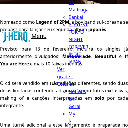
na
Madruga
Bankai
Nomeado como
Legend of 2PM
, a boy band sul-coreana se
PLAYLIST
prepara para lançar seu segundo álbum
japonês
.
TOKYO
Menu
NIGHT
FOREVER
Previsto para 13 de fevereiro, incluirá os singles já
INDIE
anteriormente divulgados:
Masquerade
,
Beautiful
e
I
JAPAN
You are Here
e mais 10 faixas inéditas.
Ver
grade...
O cd será vendido em três edições diferentes, sendo duas
Colunas
delas limitadas contendo adicionais como fotos exclusivas,
Notícias
making of e canções interpretadas em
solo
por cada
em
integrante.
Geral
My
J-
Uma turnê adicional a esse lançamento é preparada no