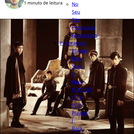
1 minuto de leitura
No
Seu
Site
Perguntas
Frequentes
Programas
Playlist
Non
Stop
J-
Hero
PLAYLIST
CITY
POP
Playlist
J
Rock