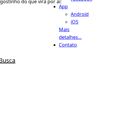
gostinho do que virá por ai:
App
Android
iOS
Mais
detalhes...
Contato
Busca