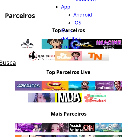
App
Android
Parceiros
iOS
Top Parceiros
Mais
detalhes...
Contato
Busca
Top Parceiros Live
Mais Parceiros