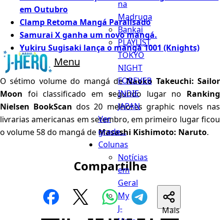
na
em Outubro
Madruga
Clamp Retoma Mangá Paralisado
Bankai
Samurai X ganha um novo mangá.
PLAYLIST
Yukiru Sugisaki lança o mangá 1001 (Knights)
TOKYO
Menu
NIGHT
FOREVER
O sétimo volume do mangá de
Naoko Takeuchi: Sailor
INDIE
Moon
foi classificado em segundo lugar no
Ranking
JAPAN
Nielsen BookScan
dos 20 melhores graphic novels na
Ver
livrarias americanas em setembro, em primeiro lugar ficou
grade...
o volume 58 do mangá de
Masashi Kishimoto: Naruto
.
Colunas
Notícias
Compartilhe
em
Geral
My
J-
Mais