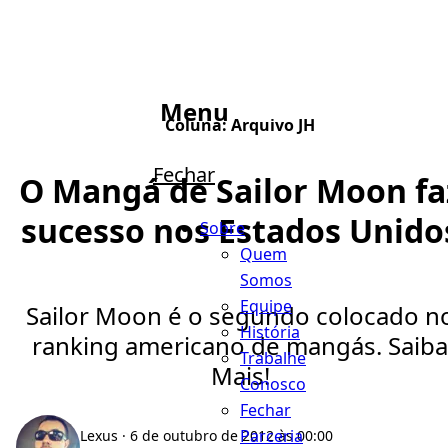
Menu
Coluna:
Arquivo JH
Fechar
O Mangá de Sailor Moon fa
sucesso nos Estados Unido
Sobre
Quem
Somos
Equipe
Sailor Moon é o segundo colocado n
História
ranking americano de mangás. Saiba
Trabalhe
Mais!
Conosco
Fechar
Parceria
Lexus
· 6 de outubro de 2012 às 00:00