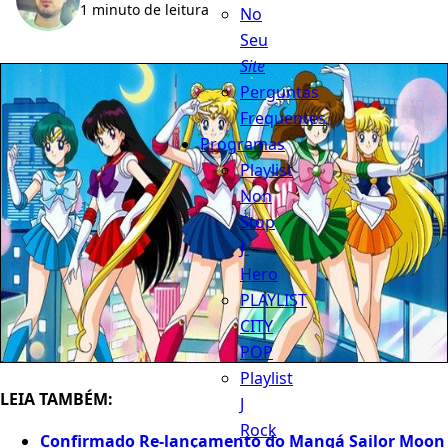
1 minuto de leitura
No
Seu
Site
Perguntas
Frequentes
Programas
Playlist
Non
Stop
J-
Hero
PLAYLIST
CITY
POP
Playlist
LEIA TAMBÉM:
J
Rock
Confirmado Re-lançamento do Mangá Sailor Moon