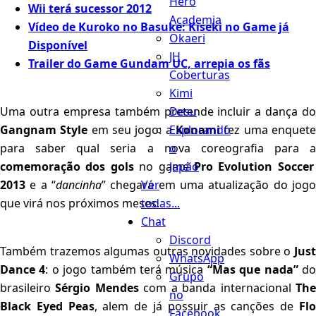
Hero
Wii terá sucessor 2012
Academia
Vídeo de Kuroko no Basuke: Kiseki no Game já
Okaeri
Disponível
JH
Trailer do Game Gundam UC, arrepia os fãs
Coberturas
Kimi
Desu
Uma outra empresa também pretende incluir a dança do
Explorando
Gangnam Style
em seu jogo: a
Konami
fez uma enquet
o
para saber qual seria a nova coreografia para a
Japão
comemoração dos gols
no game
Pro Evolution Soccer
Ver
2013
e a “
dancinha
” chegará em uma atualização do jogo
todas...
que virá nos próximos meses.
Chat
Discord
Também trazemos algumas outras novidades sobre o
Just
WhatsApp
Dance 4
: o jogo também terá música
“Mas que nada”
d
Grupo
brasileiro
Sérgio Mendes
com a banda internacional
Th
no
Black Eyed Peas
, alem de já possuir as canções de
Fl
Facebook