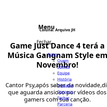
Menu
Coluna:
Arquivo JH
Fechar
Game Just Dance 4 terá a
Música Gangnam Style e
Sobre
Quem
Novembro!
Somos
Equipe
História
Cantor Psy,após saber da novidade,di
Trabalhe
que aguarda ansioso por vídeos dos
Conosco
Fechar
gamers com sua canção.
Parceria