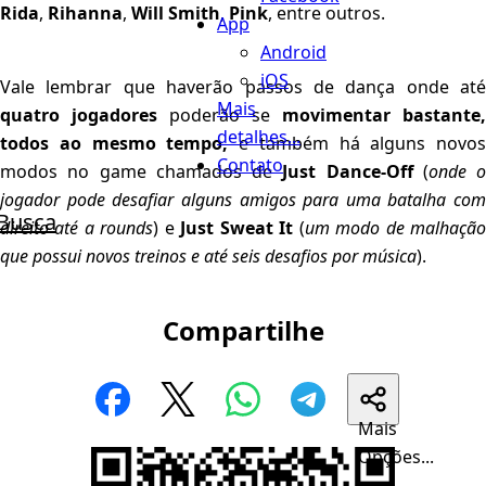
Rida
,
Rihanna
,
Will Smith
,
Pink
, entre outros.
App
Android
iOS
Vale lembrar que haverão passos de dança onde até
Mais
quatro jogadores
poderão se
movimentar bastante,
detalhes...
todos ao mesmo tempo,
e também há alguns novos
Contato
modos no game chamados de
Just Dance-Off
(
onde o
jogador pode desafiar alguns amigos para uma batalha com
Busca
direito até a rounds
) e
Just Sweat It
(
um modo de
malhaçã
que possui novos treinos e até seis desafios por música
).
Compartilhe
Mais
Opções...