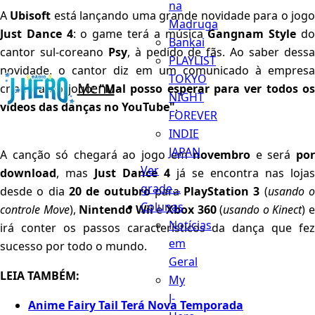
na
A
Ubisoft
está lançando uma grande novidade para o jog
Madruga
Just Dance 4
: o game terá a música
Gangnam Style
d
Bankai
cantor sul-coreano
Psy
, à pedido de fãs. Ao saber dess
PLAYLIST
novidade, o cantor diz em um comunicado à empresa
TOKYO
Menu
criadora do jogo:
"Mal posso esperar para ver todos os
NIGHT
vídeos das danças no YouTube"
.
FOREVER
INDIE
JAPAN
A canção só chegará ao jogo em
novembro
e será
po
Ver
download
, mas
Just Dance 4
já se encontra nas lojas
grade...
desde o dia
20 de outubro
para
PlayStation 3
(
usando 
Colunas
controle Move
),
Nintendo Wii
e
Xbox 360
(
usando o Kinect
) 
Notícias
irá conter os passos característicos da dança que fez
em
sucesso por todo o mundo.
Geral
LEIA TAMBÉM:
My
J-
Anime Fairy Tail Terá Nova Temporada