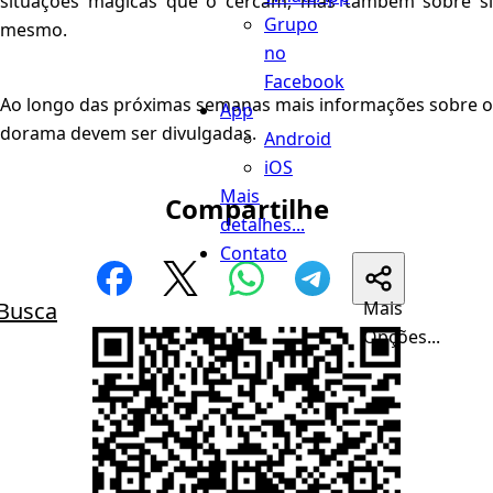
situações mágicas que o cercam, mas também sobre si
Grupo
mesmo.
no
Facebook
Ao longo das próximas semanas mais informações sobre o
App
dorama devem ser divulgadas.
Android
iOS
Mais
Compartilhe
detalhes...
Contato
Busca
Mais
Opções...