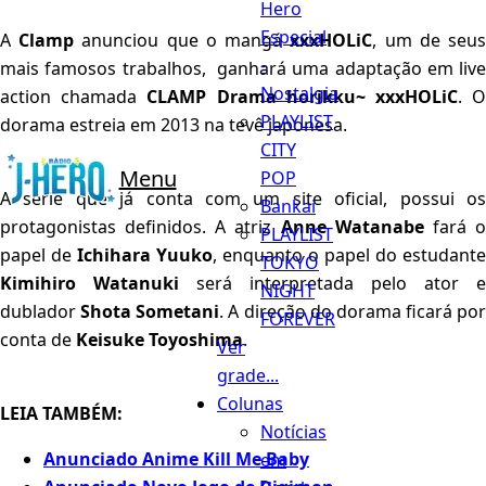
Hero
Especial
A
Clamp
anunciou que o mangá
xxxHOLiC
, um de seu
-
mais famosos trabalhos, ganhará uma adaptação em live
Nostalgia
action chamada
CLAMP Drama horikku~ xxxHOLiC
. 
PLAYLIST
dorama estreia em 2013 na tevê japonesa.
CITY
Menu
POP
A série que já conta com um site oficial, possui os
Bankai
protagonistas definidos. A atriz
Anne Watanabe
fará 
PLAYLIST
papel de
Ichihara Yuuko
, enquanto o papel do estudante
TOKYO
Kimihiro Watanuki
será interpretada pelo ator e
NIGHT
dublador
Shota Sometani
. A direção do dorama ficará por
FOREVER
conta de
Keisuke Toyoshima
.
Ver
grade...
Colunas
LEIA TAMBÉM:
Notícias
Anunciado Anime Kill Me Baby
em