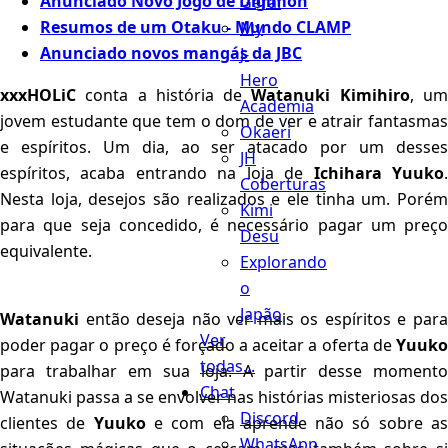
Anunciado Novo Jogo de Digimon
Geral
Resumos de um Otaku - Mundo CLAMP
My
Anunciado novos mangás da JBC
J-
Hero
xxxHOLiC
conta a história de
Watanuki Kimihiro
, u
Academia
jovem estudante que tem o dom de ver e atrair fantasmas
Okaeri
e espíritos. Um dia, ao ser atacado por um desses
JH
espíritos, acaba entrando na loja de
Ichihara Yuuko
Coberturas
Nesta loja, desejos são realizados e ele tinha um. Porém
Kimi
para que seja concedido, é necessário pagar um preço
Desu
equivalente.
Explorando
o
Japão
Watanuki
então deseja não ver mais os espíritos e para
Ver
poder pagar o preço é forçado a aceitar a oferta de
Yuuko
todas...
para trabalhar em sua loja. A partir desse momento
Chat
Watanuki passa a se envolver nas histórias misteriosas dos
Discord
clientes de
Yuuko
e com ela aprende não só sobre a
WhatsApp