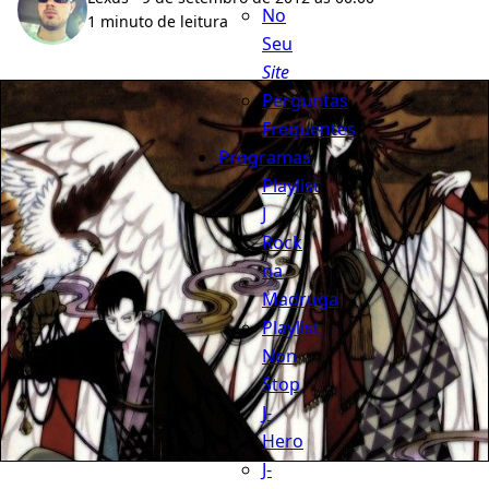
No
1 minuto de leitura
Seu
Site
Perguntas
Frequentes
Programas
Playlist
J
Rock
na
Madruga
Playlist
Non
Stop
J-
Hero
J-