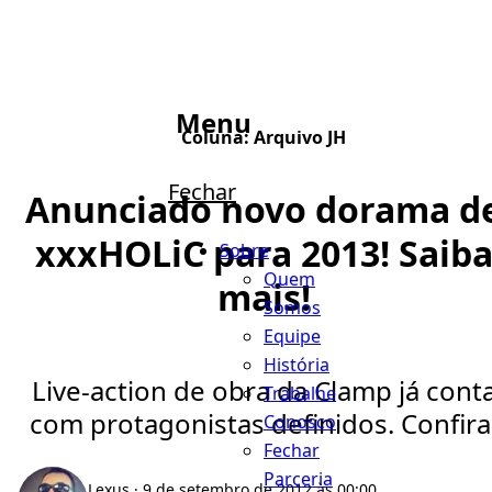
Menu
Coluna:
Arquivo JH
Fechar
Anunciado novo dorama d
xxxHOLiC para 2013! Saib
Sobre
Quem
mais!
Somos
Equipe
História
Live-action de obra da Clamp já cont
Trabalhe
com protagonistas definidos. Confira
Conosco
Fechar
Parceria
Lexus
· 9 de setembro de 2012 às 00:00