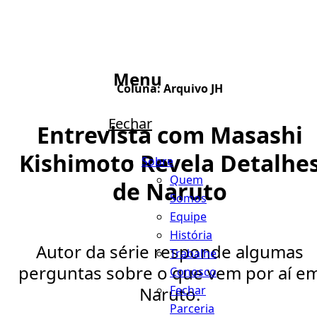
Menu
Coluna:
Arquivo JH
Fechar
Entrevista com Masashi
Kishimoto Revela Detalhe
Sobre
Quem
de Naruto
Somos
Equipe
História
Autor da série responde algumas
Trabalhe
perguntas sobre o que vem por aí e
Conosco
Fechar
Naruto.
Parceria