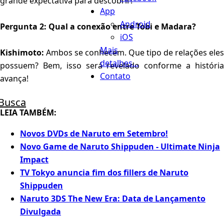
grande expectativa para descobrir!
App
Android
Pergunta 2: Qual a conexão entre Tobi e Madara?
iOS
Mais
Kishimoto:
Ambos se conhecem. Que tipo de relações eles
detalhes...
possuem? Bem, isso será revelado conforme a história
Contato
avança!
Busca
LEIA TAMBÉM:
Novos DVDs de Naruto em Setembro!
Novo Game de Naruto Shippuden - Ultimate Ninja
Impact
TV Tokyo anuncia fim dos fillers de Naruto
Shippuden
Naruto 3DS The New Era: Data de Lançamento
Divulgada