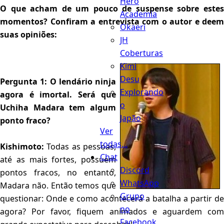
Hero
O que acham de um pouco de suspense sobre estes
Academia
momentos? Confiram a entrevista com o autor e deem
Okaeri
suas opiniões:
JH
Coberturas
Kimi
Desu
Pergunta 1: O lendário ninja
Explorando
agora é imortal. Será que
o
Uchiha Madara tem algum
Japão
ponto fraco?
Ver
todas...
Kishimoto:
Todas as pessoas,
Chat
até as mais fortes, possuem
Discord
pontos fracos, no entanto,
WhatsApp
Madara não. Então temos que
Grupo
questionar: Onde e como acontecerá a batalha a partir de
no
agora? Por favor, fiquem animados e aguardem com
Facebook