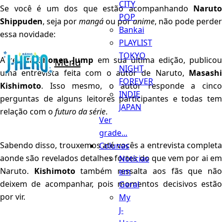
CITY
Se você é um dos que estão acompanhando
Naruto
POP
Shippuden
, seja por
mangá
ou por
anime
, não pode perder
Bankai
essa novidade:
PLAYLIST
TOKYO
A revista
Shonen Jump
em sua última edição, publicou
Menu
NIGHT
uma entrevista feita com o autor de Naruto,
Masashi
FOREVER
Kishimoto
. Isso mesmo, o autor responde a cinco
INDIE
perguntas de alguns leitores participantes e todas tem
JAPAN
relação com o
futuro da série
.
Ver
grade...
Sabendo disso, trouxemos até vocês a entrevista completa
Colunas
aonde são revelados detalhes fortes do que vem por ai em
Notícias
Naruto.
Kishimoto
também ressalta aos fãs que nã
em
deixem de acompanhar, pois momentos decisivos estão
Geral
por vir.
My
J-