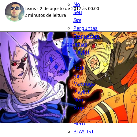
No
Lexus
· 2 de agosto de 2012 às 00:00
Seu
2 minutos de leitura
Site
Perguntas
Frequentes
Programas
Playlist
J
Rock
na
Madruga
Playlist
Non
Stop
J-
Hero
PLAYLIST