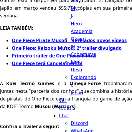
Games estará disponível para PlayStation 3. Lançado no
Geral
Japão em março vendeu 655.774 cópias em sua primeira
My
semana.
J-
Hero
LEIA TAMBÉM:
Academia
Okaeri
One Piece Pirate Musou - Revelados novos vídeos
JH
One Piece: Kaizoku Musou, 2º trailer divulgado
Coberturas
Primeiro trailer de One Piece: Film Z
Kimi
One Piece terá Cancelamento!
Desu
Explorando
A
Koei Tecmo Games
e a
Omega-Force
trabalhara
o
juntas nesta "parceria dos sonhos" que combina a história
Japão
de piratas de One Piece com a franquia do game de ação
Ver
da KOEI Tecmo
Musou
(Warriors)
.
todas...
Chat
Discord
Confira o Trailer a seguir:
WhatsApp