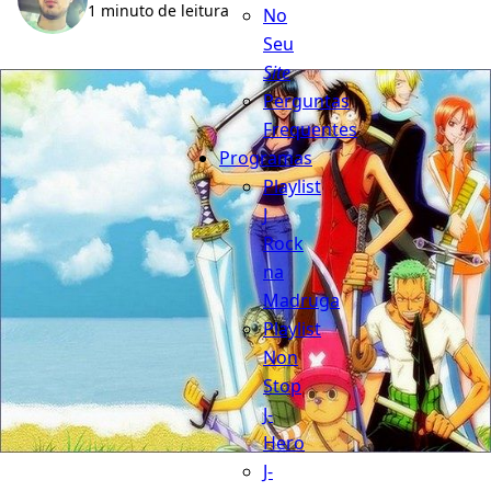
1 minuto de leitura
No
Seu
Site
Perguntas
Frequentes
Programas
Playlist
J
Rock
na
Madruga
Playlist
Non
Stop
J-
Hero
J-