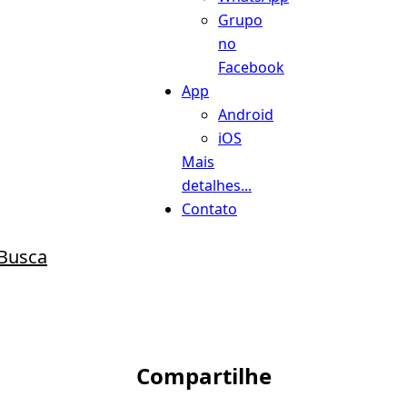
Grupo
no
Facebook
App
Android
iOS
Mais
detalhes...
Contato
Busca
Compartilhe