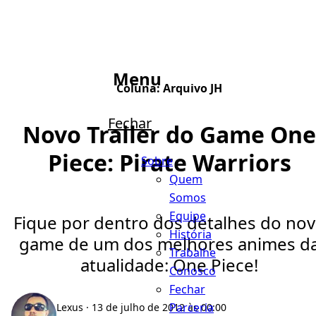
Menu
Coluna:
Arquivo JH
Fechar
Novo Trailer do Game One
Piece: Pirate Warriors
Sobre
Quem
Somos
Equipe
Fique por dentro dos detalhes do no
História
game de um dos melhores animes d
Trabalhe
atualidade: One Piece!
Conosco
Fechar
Parceria
Lexus
· 13 de julho de 2012 às 00:00