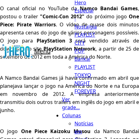
Hero
O canal oficial no YouTube da
Namco Bandai Games
,
Especial
postou o trailer
"Comic-Con 2012"
do próximo jogo
One
-
Piece: Pirate Warriors
. O vídeo de quase dois minutos
Nostalgia
apresenta cenas do jogo de vários personagens possíveis.
PLAYLIST
O jogo para
PlayStation 3
será vendido através de
CITY
download no site
PlayStation Network
, a partir de 25 d
Menu
POP
setembro de 2012 em toda a América do Norte.
Bankai
PLAYLIST
TOKYO
A Namco Bandai Games já havia confirmado em abril que
NIGHT
planejava lançar o jogo na América do Norte e na Europa
FOREVER
em novembro de 2012. A empresa anteriormente
Ver
transmitiu dois outros trailers em inglês do jogo em abril e
grade...
junho.
Colunas
Notícias
O jogo
One Piece Kaizoku Musou
da Namco Bandai
em