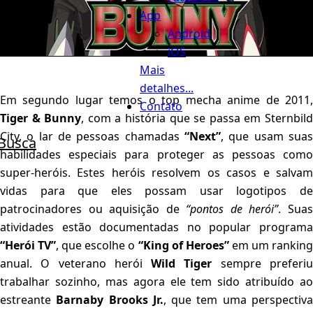
App
Android
iOS
Mais
detalhes...
Em segundo lugar temos o top mecha anime de 2011,
Contato
Tiger & Bunny
, com a história que se passa em Sternbil
City, o lar de pessoas chamadas
“Next”
, que usam suas
Busca
habilidades especiais para proteger as pessoas como
super-heróis. Estes heróis resolvem os casos e salvam
vidas para que eles possam usar logotipos de
patrocinadores ou aquisição de
“pontos de herói”
. Sua
atividades estão documentadas no popular programa
“Herói TV”
, que escolhe o
“King of Heroes”
em um rankin
anual. O veterano herói
Wild Tiger
sempre preferi
trabalhar sozinho, mas agora ele tem sido atribuído ao
estreante
Barnaby Brooks Jr.
, que tem uma perspectiv