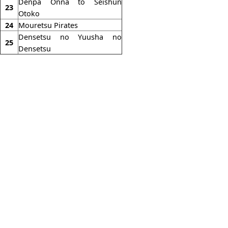
Denpa Onna to Seishun
23
Otoko
24
Mouretsu Pirates
Densetsu no Yuusha no
25
Densetsu