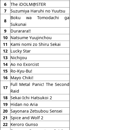
6
The iDOLM@STER
7
Suzumiya Haruhi no Yuutsu
Boku wa Tomodachi ga
8
Sukunai
9
Durarara!!
10
Natsume Yuujinchou
11
Kami nomi zo Shiru Sekai
12
Lucky Star
13
Nichijou
14
Ao no Exorcist
15
Ro-Kyu-Bu!
16
Mayo Chiki!
Full Metal Panic! The Second
17
Raid
18
Sekai-Ichi Hatsukoi 2
19
Hidan no Aria
20
Sayonara Zetsubou Sensei
21
Spice and Wolf 2
22
Keroro Gunso