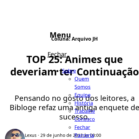
Menu
Coluna:
Arquivo JH
Fechar
TOP 25: Animes que
deveriam ter Continuação
Sobre
Quem
Somos
Equipe
Pensando no gosto dos leitores, a
História
Bibloge refaz uma antiga enquete d
Trabalhe
sucesso.
Conosco
Fechar
Parceria
Lexus
· 29 de junho de 2012 às 00:00