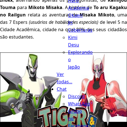
Index
, alternando apenas os protagonistas, de
Kamijou
Hero
Touma
para
Mikoto Misaka
. A história de
To aru Kagak
Academia
no Railgun
relata as aventuras de
Misaka Mikoto
, uma
Okaeri
das 7 Espers
(usuários de habilidades especiais)
de level 5 n
JH
Cidade Acadêmica, cidade na qual 80% dos seus cidadãos
Coberturas
são estudantes.
Kimi
Desu
Explorando
o
Japão
Ver
todas...
Chat
Discord
WhatsApp
Grupo
no
Facebook