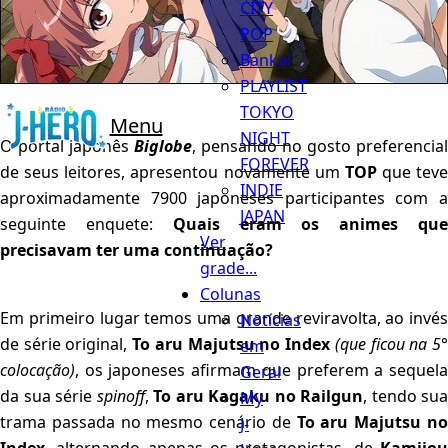
CITY
POP
Bankai
PLAYLIST
TOKYO
Menu
NIGHT
O portal japonês
Biglobe
, pensando no gosto preferencial
FOREVER
de seus leitores, apresentou novamente um
TOP
que teve
INDIE
aproximadamente 7900 japoneses participantes com a
JAPAN
seguinte enquete:
Quais eram os animes qu
Ver
precisavam ter uma continuação?
grade...
Colunas
Em primeiro lugar temos uma grande reviravolta, ao invés
Notícias
de série original,
To aru Majutsu no Index
(que ficou na 5
em
colocação)
, os japoneses afirmam que preferem a sequela
Geral
da sua série
spinoff
,
To aru Kagaku no Railgun
, tendo sua
My
trama passada no mesmo cenário de
To aru Majutsu n
J-