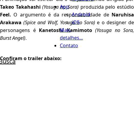
App
Takeo Takahashi
(Yosuga no Sora)
produzida pelo estúdi
Android
Feel.
O argumento é da responsabilidade de
Naruhisa
iOS
Arakawa
(Spice and Wolf, Yosuga no Sora)
e o designer d
Mais
personagens é
Kanetoshi Kamimoto
(Yosuga no Sora,
detalhes...
Burst Angel)
.
Contato
Confiram o trailer abaixo:
Busca