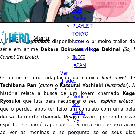
CITY
POP
Bankai
PLAYLIST
TOKYO
Menu
A
T.O. Entertainment
disponibilizou o primeiro trailer da
NIGHT
série em anime
Dakara Boku-wa, H ga Dekina
i
(So, I
FOREVER
Cannot Get Erotic)
.
INDIE
JAPAN
Ver
O anime é uma adaptação da cômica
light novel
d
grade...
Tachibana Pan
(
autor
) e
Katsurai Yoshiaki
(
ilustrador
). 
Colunas
história relata a busca de um jovem chamado
Kaga
Notícias
Ryosuke
que luta para recuperar o seu
“espírito erótico”
em
que o perdeu após ter feito um contrato com uma bela
Geral
deusa da morte chamada
Risara
. Assim, perdendo ess
My
espírito, ele não é capaz de obter uma simples excitação
J-
ao ver as meninas e se pergunta se os seus dias