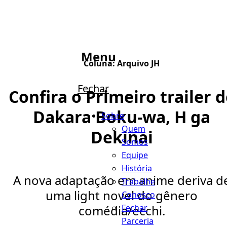
Menu
Coluna:
Arquivo JH
Fechar
Confira o Primeiro trailer 
Dakara Boku-wa, H ga
Sobre
Quem
Dekinai
Somos
Equipe
História
A nova adaptação em anime deriva d
Trabalhe
uma light novel do gênero
Conosco
Fechar
comédia/ecchi.
Parceria