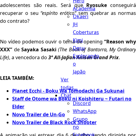
Hero
adolescentes são reais. Será que
Ryosuke
conseguir
Academia
recuperar o seu
“espírito erótico“
sem quebrar as normas
Okaeri
do contrato?
JH
Coberturas
Kimi
No vídeo podemos ouvir o tema de opening
“Reason wh
Desu
XXX”
de
Sayaka Sasaki
(The Book of Bantorra, My Ordinar
Explorando
Life)
, a vencedora do
3º All-Japan Anison Grand Prix
.
o
Japão
LEIA TAMBÉM:
Ver
todas...
Planet Ecchi - Boku Wa Tomodachi Ga Sukunai
Chat
Staff de Otome wa Boku ni Koishiteru ~ Futari no
Discord
Elder
WhatsApp
Novo Trailer de Un-Go
Grupo
Novo Trailer de Black Rock Shooter
no
Facebook
A animação vai estrear dia 6 de Julho sendo dirigida por