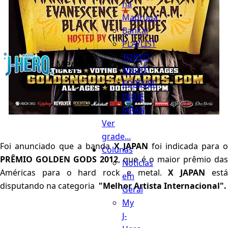
na
Madruga
Bankai
PLAYLIST
TOKYO
Menu
NIGHT
FOREVER
INDIE
JAPAN
Ver
grade...
Foi anunciado que a banda
X JAPAN
foi indicada para 
Colunas
PRÊMIO GOLDEN GODS 2012
, que é o maior prêmio da
Notícias
Américas para o hard rock e metal.
X JAPAN
est
em
disputando na categoria
"Melhor Artista Internacional".
Geral
My
J-