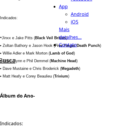
App
Android
Indicados:
iOS
Mais
detalhes...
•
Jinxx e Jake Pitts (
Black Veil Brides
)
Contato
• Zoltan Bathory e Jason Hook (
Five Finger Death Punch
)
• Willie Adler e Mark Morton (
Lamb of God
)
Busca
• Robb Flynn e Phil Demmel (
Machine Head
)
• Dave Mustaine e Chris Broderick (
Megadeth
)
• Matt Heafy e Corey Beaulieu (
Trivium
)
Álbum do Ano-
Indicados: