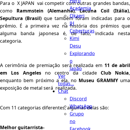
Hero
Para o X JAPAN vai competir com outras grandes bandas,
Academia
como
Rammstein (Alemanha)
,
Lacuna Coil (Itália)
Okaeri
Sepultura (Brasil)
que também foram indicadas para o
JH
prêmio. É a primeira vez na história dos prémios que
Coberturas
alguma banda japonesa é, de fato, indicada nesta
Kimi
categoria.
Desu
Explorando
o
A cerimônia de premiação será realizada em
11 de abri
Japão
em Los Angeles
no centro da cidade
Club Nokia
,
Ver
enquanto bem próximo a ela, no
Museu GRAMMY
uma
todas...
exposição de metal será realizada.
Chat
Discord
WhatsApp
Com 11 categorias diferentes, algumas delas são:
Grupo
no
Melhor guitarrista-
Facebook