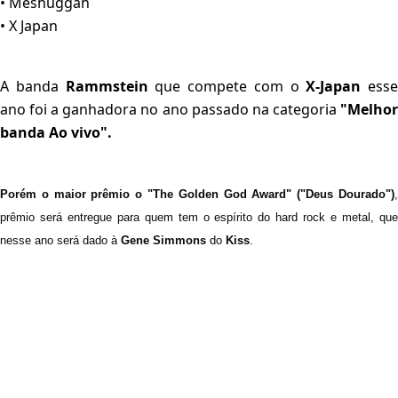
• Meshuggah
• X Japan
A banda
Rammstein
que compete com o
X-Japan
esse
ano foi a ganhadora no ano passado na categoria
"Melho
banda Ao vivo".
Porém o maior prêmio o "The Golden God Award" ("Deus Dourado")
,
prêmio será entregue para quem tem o espírito do hard rock e metal, que
nesse ano será dado à
Gene Simmons
do
Kiss
.