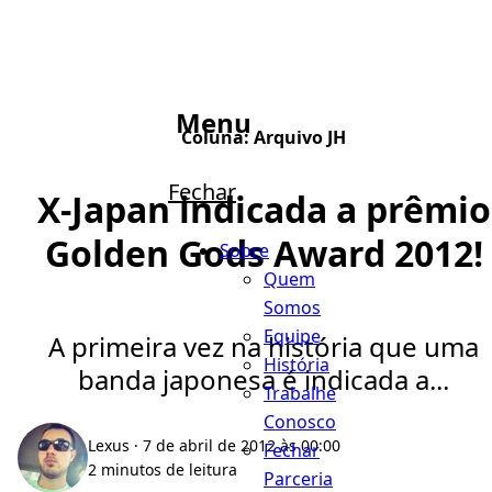
Menu
Coluna:
Arquivo JH
Fechar
X-Japan indicada a prêmio
Golden Gods Award 2012!
Sobre
Quem
Somos
Equipe
A primeira vez na história que uma
História
banda japonesa é indicada a...
Trabalhe
Conosco
Lexus
· 7 de abril de 2012 às 00:00
Fechar
2 minutos de leitura
Parceria