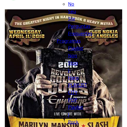
No
Seu
Site
Perguntas
Frequentes
Programas
Playlist
Non
Stop
J-
Hero
PLAYLIST
CITY
POP
Playlist
J
Rock