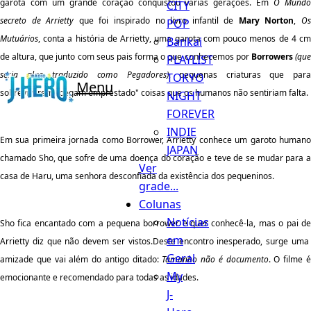
garota com um grande coração conquistou várias gerações. Em
O Mund
CITY
secreto de Arrietty
que foi inspirado no livro infantil de
Mary Norton
,
O
POP
Mutuários
, conta a história de Arrietty, uma garota com pouco menos de 4 cm
Bankai
de altura, que junto com seus pais forma o que conhecemos por
Borrowers
(qu
PLAYLIST
seria algo traduzido como Pegadores)
, pequenas criaturas que para
TOKYO
Menu
sobreviverem "pegam emprestado" coisas que os humanos não sentiriam falta.
NIGHT
FOREVER
INDIE
Em sua primeira jornada como Borrower, Arrietty conhece um garoto humano
JAPAN
chamado Sho, que sofre de uma doença do coração e teve de se mudar para a
Ver
casa de Haru, uma senhora desconfiada da existência dos pequeninos.
grade...
Colunas
Notícias
Sho fica encantado com a pequena borrower e quer conhecê-la, mas o pai de
em
Arrietty diz que não devem ser vistos.Deste encontro inesperado, surge uma
Geral
amizade que vai além do antigo ditado:
Tamanho não é documento
. O filme 
My
emocionante e recomendado para todas as idades.
J-