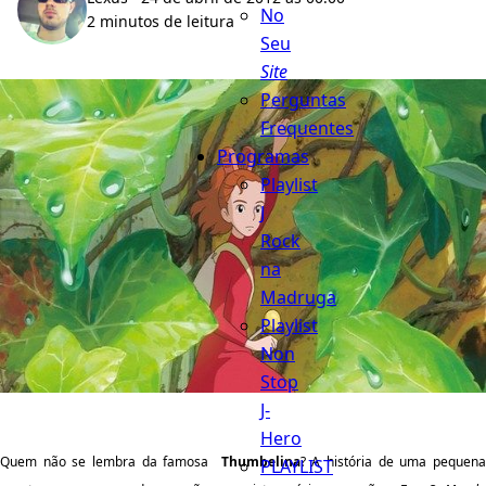
No
2 minutos de leitura
Seu
Site
Perguntas
Frequentes
Programas
Playlist
J
Rock
na
Madruga
Playlist
Non
Stop
J-
Hero
Quem não se lembra da famosa
Thumbelina
? A história de uma pequen
PLAYLIST