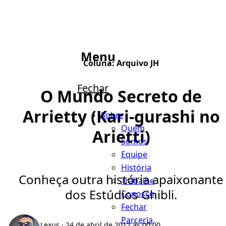
Menu
Coluna:
Arquivo JH
Fechar
O Mundo Secreto de
Arrietty (Kari-gurashi no
Sobre
Quem
Arietti)
Somos
Equipe
História
Conheça outra história apaixonante
Trabalhe
dos Estúdios Ghibli.
Conosco
Fechar
Parceria
Lexus
· 24 de abril de 2012 às 00:00