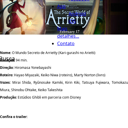
App
Android
iOS
Mais
detalhes...
Contato
Nome:
O Mundo Secreto de Arrietty (Kari-gurashi no Arietti)
Busca
Duração:
94 min.
Direção:
Hiromasa Yonebayashi
Roteiro:
Hayao Miyazaki, Keiko Niwa (roteiro), Marty Norton (livro)
Vozes:
Mirai Shida, Ryûnosuke Kamiki, Kirin Kiki, Tatsuya Fujiwara, Tomokazu
Miura, Shinobu Ohtake, Keiko Takeshita
Produção:
Estúdios Ghibli em parceria com Disney
Confira o trailer: