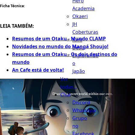
Hero
Ficha Técnica:
Academia
Okaeri
JH
LEIA TAMBÉM:
Coberturas
Resumos de um Otaku - Mundo CLAMP
Kimi
Novidades no mundo do Mangá Shoujo!
Desu
Resumos de um Otaku - Os dois destinos do
Explorando
mundo
o
An Cafe está de volta!
Japão
Ver
todas...
Chat
Discord
WhatsApp
Grupo
no
Facebook